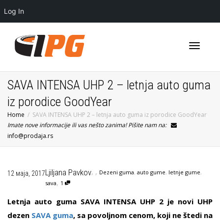
Log In
Toggle
SAVA INTENSA UHP 2 – letnja auto guma
iz porodice GoodYear
Home
SAVA INTENSA UHP 2 – letnja auto guma iz porodice GoodYear
navigati
Imate nove informacije ili vas nešto zanima! Pišite nam na:
info@prodaja.rs
,
,
Ljiljana Pavkov
Dezeni guma
,
auto gume
,
letnje gume
,
12 маја, 2017
,
sava
1
Letnja auto guma SAVA INTENSA UHP 2 je novi UHP
dezen
SAVA guma
, sa povoljnom cenom, koji ne štedi na