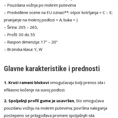
– Pouzdana vožnja po mokrim putevima
– Predviđene ocene na EU oznaci**: otpor kotrljanja = C – E;
prianjanje na mokroj podlozi = A; buka = )
– Širina: 205 – 265,
– Profil: 30 do 55
– Raspon dimenzija: 17’’ – 20’’
– Brzinska klasa: Y, W
Glavne karakteristike i prednosti
1. Kruti rameni blokovi
omogućavaju bolji prenos sila i
efikasno kočenje na suvoj podlozi.
2. Spoljašnji profil gume je usavršen
, što omogućava
pouzdanu vožnju na mokrim putevima; površina naleganja
postepeno se prilagođava promeni spoljašnjih sila.