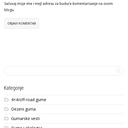
Sačuvaj moje ime i mejl adresu za buduće komentarisanje na ovom
blogu.
Kategorije
4×4/off-road gume
Dezeni guma
Gumarske vesti
Gume i ekologija