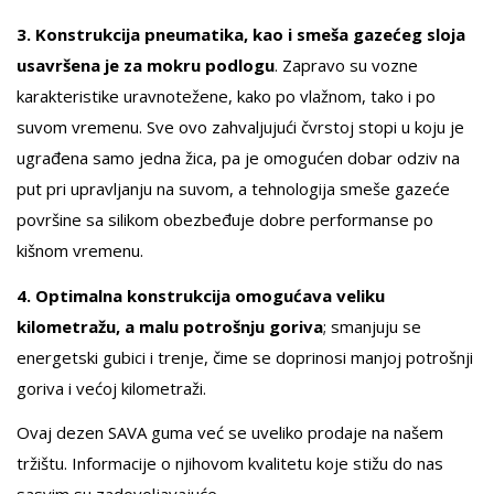
3. Konstrukcija pneumatika, kao i smeša gazećeg sloja
usavršena je za mokru podlogu
. Zapravo su vozne
karakteristike uravnotežene, kako po vlažnom, tako i po
suvom vremenu. Sve ovo zahvaljujući čvrstoj stopi u koju je
ugrađena samo jedna žica, pa je omogućen dobar odziv na
put pri upravljanju na suvom, a tehnologija smeše gazeće
površine sa silikom obezbeđuje dobre performanse po
kišnom vremenu.
4. Optimalna konstrukcija omogućava veliku
kilometražu, a malu potrošnju goriva
; smanjuju se
energetski gubici i trenje, čime se doprinosi manjoj potrošnji
goriva i većoj kilometraži.
Ovaj dezen SAVA guma već se uveliko prodaje na našem
tržištu. Informacije o njihovom kvalitetu koje stižu do nas