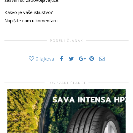
sasvim su zadovoljavajuće.
Kakvo je vaše iskustvo?
Napišite nam u komentaru.
PODELI ČLANAK
0
lajkova
POVEZANI ČLANCI