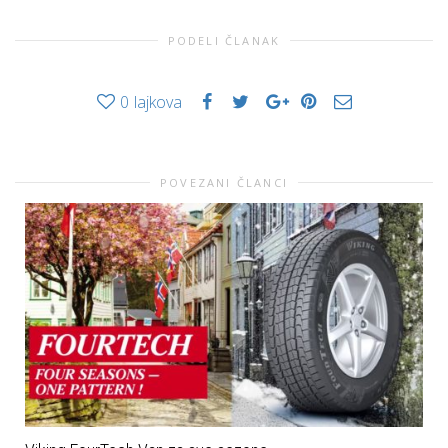
PODELI ČLANAK
0
lajkova
POVEZANI ČLANCI