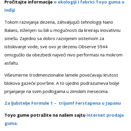
Pročitajte informacije
o ekologiji i fabrici Toyo guma u
Inđiji
Tokom razvijanja dezena, zahvaljujući tehnologiji Nano
Balans, inženjeri su bili u mogućnosti da kreiraju inovativnu
smešu. Zajedno sa dobro razvijenim sistemom za
istiskivanje vode, sve ovo je dezenu Observe S944
omogućilo da obezbedi najveći nivo performasi na mokrom
asfaltu.
Višesmerne trodimenzionalne lamele povećavaju krutost
blokova gazeće površine. A to ujedno podrazumeva bolje
prijanjanje na svim podlogama u zimskim mesecima.
Za ljubitelje Formule 1 – trijumf Ferstapena u Japanu
Toyo gume potražite na našem sajtu
Internet prodaja
guma.