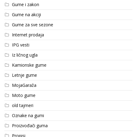
Gume i zakon
Gume na akciji
Gume za sve sezone
Internet prodaja
IPG vesti
Iz ličnog ugla
Kamionske gume
Letnje gume
MojaGaraža
Moto gume
old tajmeri
Oznake na gumi
Proizvođači guma
Propisi