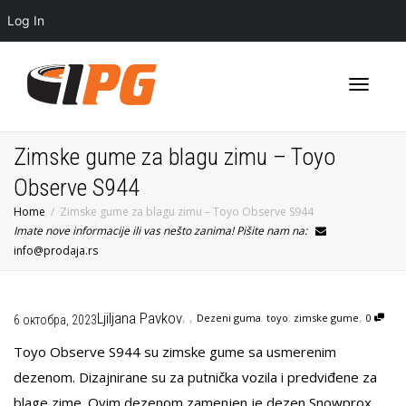
Log In
Toggle
Zimske gume za blagu zimu – Toyo
Observe S944
Home
Zimske gume za blagu zimu – Toyo Observe S944
navigati
Imate nove informacije ili vas nešto zanima! Pišite nam na:
info@prodaja.rs
,
,
,
Ljiljana Pavkov
Dezeni guma
,
toyo
,
zimske gume
0
6 октобра, 2023
Toyo Observe S944 su zimske gume sa usmerenim
dezenom. Dizajnirane su za putnička vozila i predviđene za
blage zime. Ovim dezenom zamenjen je dezen Snowprox