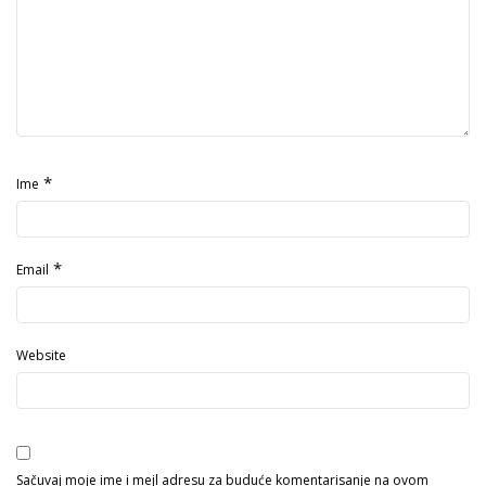
*
Ime
*
Email
Website
Sačuvaj moje ime i mejl adresu za buduće komentarisanje na ovom