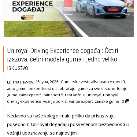
Uniroyal Driving Experience događaj: Četiri
izazova, četiri modela guma i jedno veliko
iskustvo
,
,
15 јуна, 2026
Gumarske vesti
,
allseason expert 3
,
Ljiljana Pavkov
auto gume
,
bezbednost u saobraćaju
,
gume za sve sezone
,
letnje
gume
,
rainexpert 5
,
rainsport 5
,
test vožnja
,
uniroyal
,
uniroyal
,
driving experience
,
vožnja po kiši
,
winterexpert
,
zimske gume
0
Nedavno su naše kolege imale priliku da prisustvuju
posebnom Uniroyal događaju posvećenom bezbednosti u
vožnji i upoznavanju sa najnovijim...