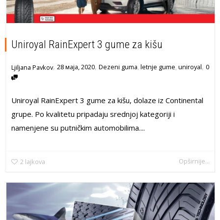
Uniroyal RainExpert 3 gume za kišu
,
,
,
28 маја, 2020
Dezeni guma
,
letnje gume
,
uniroyal
0
Ljiljana Pavkov
Uniroyal RainExpert 3 gume za kišu, dolaze iz Continental
grupe. Po kvalitetu pripadaju srednjoj kategoriji i
namenjene su putničkim automobilima....
Opširnije...
2
lajkova