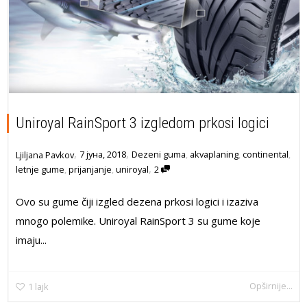
Uniroyal RainSport 3 izgledom prkosi logici
,
,
7 јуна, 2018
Dezeni guma
,
akvaplaning
,
continental
,
Ljiljana Pavkov
,
letnje gume
,
prijanjanje
,
uniroyal
2
Ovo su gume čiji izgled dezena prkosi logici i izaziva
mnogo polemike. Uniroyal RainSport 3 su gume koje
imaju...
Opširnije...
1
lajk