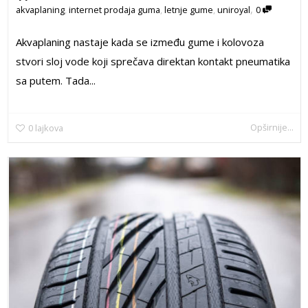
,
akvaplaning
,
internet prodaja guma
,
letnje gume
,
uniroyal
0
Akvaplaning nastaje kada se između gume i kolovoza
stvori sloj vode koji sprečava direktan kontakt pneumatika
sa putem. Tada...
Opširnije...
0
lajkova