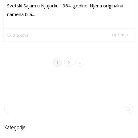
Svetski Sajam u Njujorku 1964. godine. Njena originalna
namena bila...
Opširnije...
0
lajkova
1
2
»
Kategorije