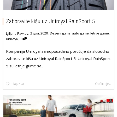
Zaboravite kišu uz Uniroyal RainSport 5
,
,
2 јула, 2020
Dezeni guma
,
auto gume
,
letnje gume
,
Ljiljana Pavkov
,
uniroyal
0
Kompanija Uniroyal samopouzdano poručuje da slobodno
zaboravite kišu uz Uniroyal RainSport 5. Uniroyal RainSport
5 su letnje gume sa...
Opširnije...
3
lajkova