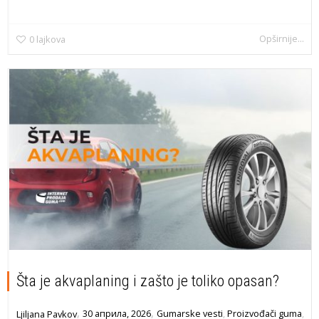
Opširnije...
0
lajkova
Šta je akvaplaning i zašto je toliko opasan?
,
,
30 априла, 2026
Gumarske vesti
,
Proizvođači guma
,
Ljiljana Pavkov