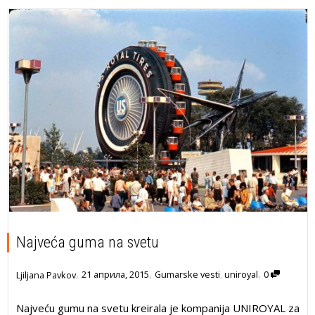
Najveća guma na svetu
,
,
,
21 априла, 2015
Gumarske vesti
,
uniroyal
0
Ljiljana Pavkov
Najveću gumu na svetu kreirala je kompanija UNIROYAL za