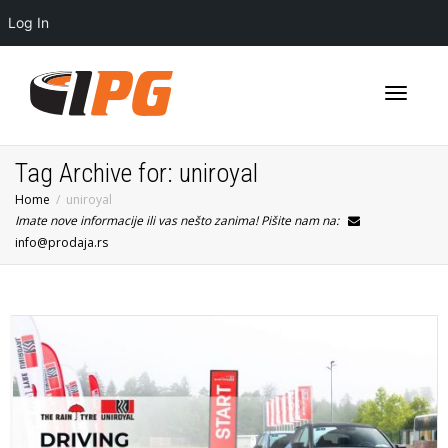
Log In
Toggle
Tag Archive for: uniroyal
Home
uniroyal
Imate nove informacije ili vas nešto zanima! Pišite nam na:
navigati
info@prodaja.rs