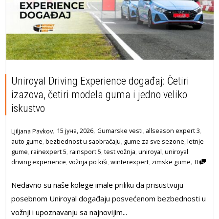
Uniroyal Driving Experience događaj: Četiri
izazova, četiri modela guma i jedno veliko
iskustvo
,
,
15 јуна, 2026
Gumarske vesti
,
allseason expert 3
,
Ljiljana Pavkov
auto gume
,
bezbednost u saobraćaju
,
gume za sve sezone
,
letnje
gume
,
rainexpert 5
,
rainsport 5
,
test vožnja
,
uniroyal
,
uniroyal
,
driving experience
,
vožnja po kiši
,
winterexpert
,
zimske gume
0
Nedavno su naše kolege imale priliku da prisustvuju
posebnom Uniroyal događaju posvećenom bezbednosti u
vožnji i upoznavanju sa najnovijim...