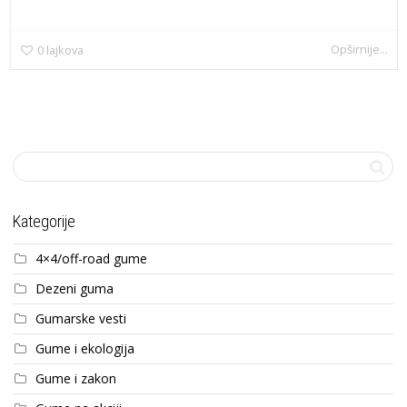
Opširnije...
0
lajkova
Kategorije
4×4/off-road gume
Dezeni guma
Gumarske vesti
Gume i ekologija
Gume i zakon