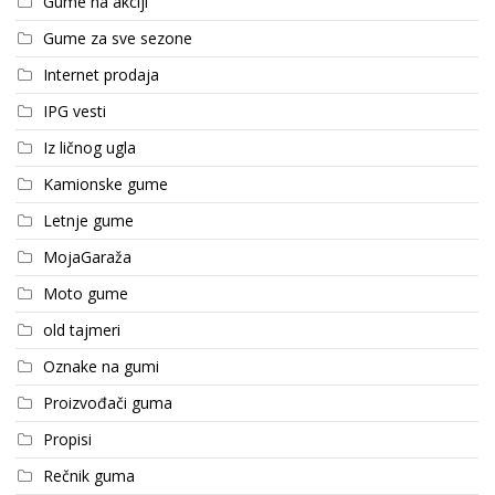
Gume na akciji
Gume za sve sezone
Internet prodaja
IPG vesti
Iz ličnog ugla
Kamionske gume
Letnje gume
MojaGaraža
Moto gume
old tajmeri
Oznake na gumi
Proizvođači guma
Propisi
Rečnik guma