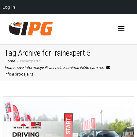
Log In
Toggle
Tag Archive for: rainexpert 5
Home
rainexpert 5
Imate nove informacije ili vas nešto zanima! Pišite nam na:
navigati
info@prodaja.rs