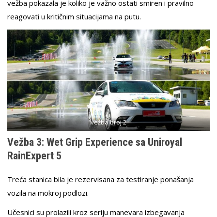
vežba pokazala je koliko je važno ostati smiren i pravilno
reagovati u kritičnim situacijama na putu.
vežba broj 2
Vežba 3: Wet Grip Experience sa Uniroyal
RainExpert 5
Treća stanica bila je rezervisana za testiranje ponašanja
vozila na mokroj podlozi.
Učesnici su prolazili kroz seriju manevara izbegavanja