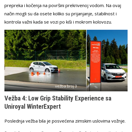
prepreka i kočenja na površini prekrivenoj vodom. Na ovaj
način mogli su da osete koliko su prijanjanje, stabilnost i
kontrola važni kada se vozi po kiši i mokrom kolovozu.
vežba broj 3
Vežba 4: Low Grip Stability Experience sa
Uniroyal WinterExpert
Poslednja vežba bila je posvećena zimskim uslovima vožnje.