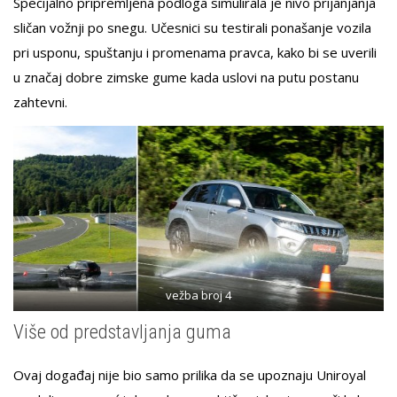
Specijalno pripremljena podloga simulirala je nivo prijanjanja
sličan vožnji po snegu. Učesnici su testirali ponašanje vozila
pri usponu, spuštanju i promenama pravca, kako bi se uverili
u značaj dobre zimske gume kada uslovi na putu postanu
zahtevni.
vežba broj 4
Više od predstavljanja guma
Ovaj događaj nije bio samo prilika da se upoznaju Uniroyal