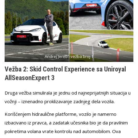
Andrej Jereb i vežba broj 1
Vežba 2: Skid Control Experience sa Uniroyal
AllSeasonExpert 3
Druga vežba simulirala je jednu od najneprijatnijih situacija u
vožnji – iznenadno proklizavanje zadnjeg dela vozila.
Korišćenjem hidraulične platforme, vozilo je namerno
izbacivano iz pravca, a zadatak učesnika bio je da pravilnim
pokretima volana vrate kontrolu nad automobilom. Ova