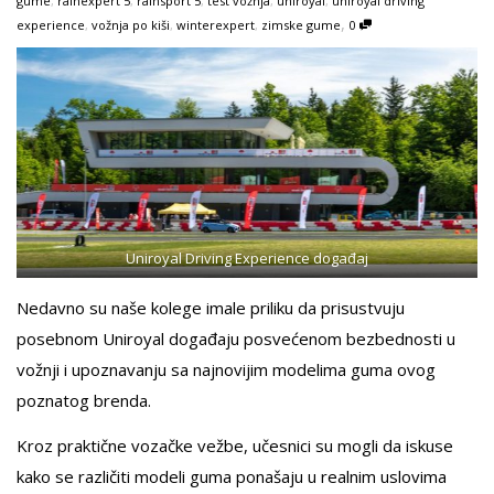
gume
,
rainexpert 5
,
rainsport 5
,
test vožnja
,
uniroyal
,
uniroyal driving
,
experience
,
vožnja po kiši
,
winterexpert
,
zimske gume
0
Uniroyal Driving Experience događaj
Nedavno su naše kolege imale priliku da prisustvuju
posebnom Uniroyal događaju posvećenom bezbednosti u
vožnji i upoznavanju sa najnovijim modelima guma ovog
poznatog brenda.
Kroz praktične vozačke vežbe, učesnici su mogli da iskuse
kako se različiti modeli guma ponašaju u realnim uslovima