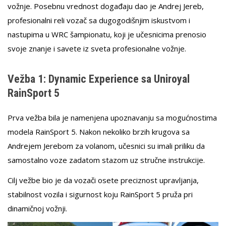
vožnje. Posebnu vrednost događaju dao je Andrej Jereb,
profesionalni reli vozač sa dugogodišnjim iskustvom i
nastupima u WRC šampionatu, koji je učesnicima prenosio
svoje znanje i savete iz sveta profesionalne vožnje.
Vežba 1: Dynamic Experience sa Uniroyal
RainSport 5
Prva vežba bila je namenjena upoznavanju sa mogućnostima
modela RainSport 5. Nakon nekoliko brzih krugova sa
Andrejem Jerebom za volanom, učesnici su imali priliku da
samostalno voze zadatom stazom uz stručne instrukcije.
Cilj vežbe bio je da vozači osete preciznost upravljanja,
stabilnost vozila i sigurnost koju RainSport 5 pruža pri
dinamičnoj vožnji.