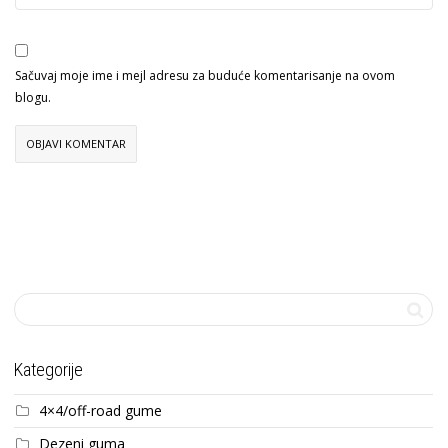
Sačuvaj moje ime i mejl adresu za buduće komentarisanje na ovom
blogu.
Kategorije
4×4/off-road gume
Dezeni guma