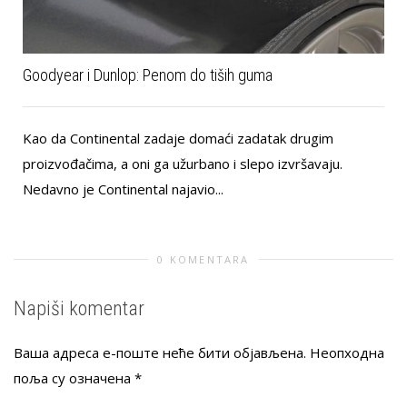
Goodyear i Dunlop: Penom do tiših guma
Kao da Continental zadaje domaći zadatak drugim
proizvođačima, a oni ga užurbano i slepo izvršavaju.
Nedavno je Continental najavio...
0 KOMENTARA
Napiši komentar
Ваша адреса е-поште неће бити објављена.
Неопходна
поља су означена
*