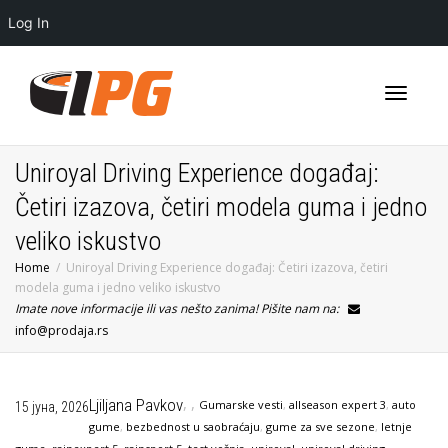
Log In
Toggle
Uniroyal Driving Experience događaj:
Četiri izazova, četiri modela guma i jedno
veliko iskustvo
navigati
Home
Uniroyal Driving Experience događaj: Četiri izazova, četiri
modela guma i jedno veliko iskustvo
Imate nove informacije ili vas nešto zanima! Pišite nam na:
info@prodaja.rs
,
,
Ljiljana Pavkov
Gumarske vesti
,
allseason expert 3
,
auto
15 јуна, 2026
gume
,
bezbednost u saobraćaju
,
gume za sve sezone
,
letnje