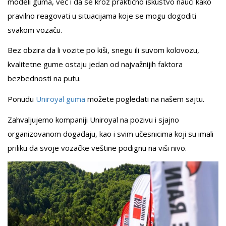
modeli guma, već i da se kroz praktično iskustvo nauči kako
pravilno reagovati u situacijama koje se mogu dogoditi
svakom vozaču.
Bez obzira da li vozite po kiši, snegu ili suvom kolovozu,
kvalitetne gume ostaju jedan od najvažnijih faktora
bezbednosti na putu.
Ponudu
Un
i
royal guma
možete pogledati na našem sajtu.
Zahvaljujemo kompaniji Uniroyal na pozivu i sjajno
organizovanom događaju, kao i svim učesnicima koji su imali
priliku da svoje vozačke veštine podignu na viši nivo.