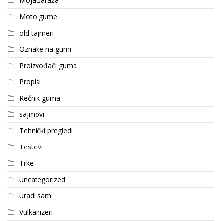
MojaGaraža
Moto gume
old tajmeri
Oznake na gumi
Proizvođači guma
Propisi
Rečnik guma
sajmovi
Tehnički pregledi
Testovi
Trke
Uncategorized
Uradi sam
Vulkanizeri