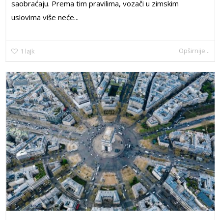
saobraćaju. Prema tim pravilima, vozači u zimskim
uslovima više neće...
Opširnije...
1
lajk