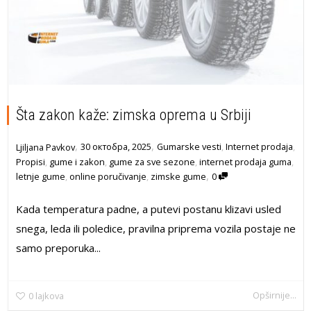
Šta zakon kaže: zimska oprema u Srbiji
,
,
30 октобра, 2025
Gumarske vesti
,
Internet prodaja
,
Ljiljana Pavkov
Propisi
,
gume i zakon
,
gume za sve sezone
,
internet prodaja guma
,
,
letnje gume
,
online poručivanje
,
zimske gume
0
Kada temperatura padne, a putevi postanu klizavi usled
snega, leda ili poledice, pravilna priprema vozila postaje ne
samo preporuka...
Opširnije...
0
lajkova