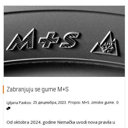
Zabranjuju se gume M+S
,
,
,
25 децембра, 2023
Propisi
,
M+S
,
zimske gume
0
Ljiljana Pavkov
Od oktobra 2024. godine Nemačka uvodi nova pravila u