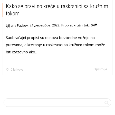
Kako se pravilno kreće u raskrsnici sa kružnim
tokom
,
,
,
21 децембра, 2023
Propisi
,
kružni tok
0
Ljiljana Pavkov
Saobraćajni propisi su osnova bezbedne vožnje na
putevima, a kretanje u raskrsnici sa kružnim tokom može
biti izazovno ako...
Opširnije...
0
lajkova