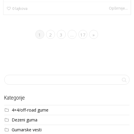
Opširnije...
0
lajkova
1
2
3
…
17
»
Kategorije
4×4/off-road gume
Dezeni guma
Gumarske vesti