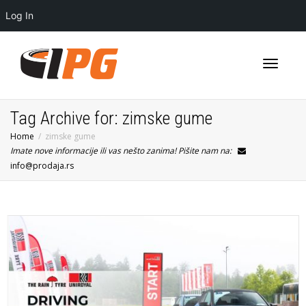
Log In
Toggle
Tag Archive for: zimske gume
Home
zimske gume
Imate nove informacije ili vas nešto zanima! Pišite nam na:
navigati
info@prodaja.rs