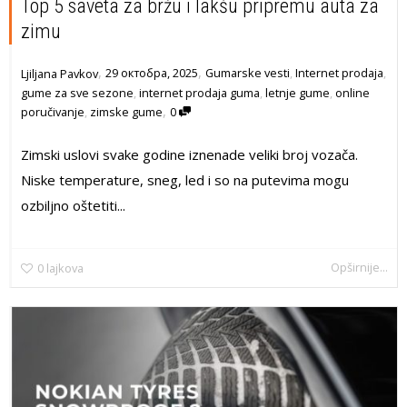
Top 5 saveta za bržu i lakšu pripremu auta za
zimu
,
,
29 октобра, 2025
Gumarske vesti
,
Internet prodaja
,
Ljiljana Pavkov
gume za sve sezone
,
internet prodaja guma
,
letnje gume
,
online
,
poručivanje
,
zimske gume
0
Zimski uslovi svake godine iznenade veliki broj vozača.
Niske temperature, sneg, led i so na putevima mogu
ozbiljno oštetiti...
Opširnije...
0
lajkova