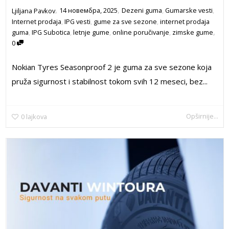
,
,
14 новембра, 2025
Dezeni guma
,
Gumarske vesti
,
Ljiljana Pavkov
Internet prodaja
,
IPG vesti
,
gume za sve sezone
,
internet prodaja
,
guma
,
IPG Subotica
,
letnje gume
,
online poručivanje
,
zimske gume
0
Nokian Tyres Seasonproof 2 je guma za sve sezone koja
pruža sigurnost i stabilnost tokom svih 12 meseci, bez...
Opširnije...
0
lajkova