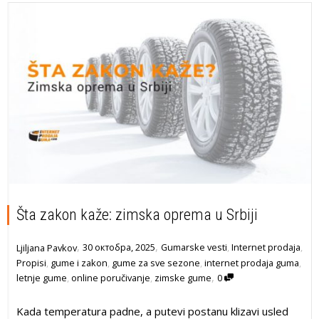
Šta zakon kaže: zimska oprema u Srbiji
,
,
30 октобра, 2025
Gumarske vesti
,
Internet prodaja
,
Ljiljana Pavkov
Propisi
,
gume i zakon
,
gume za sve sezone
,
internet prodaja guma
,
,
letnje gume
,
online poručivanje
,
zimske gume
0
Kada temperatura padne, a putevi postanu klizavi usled