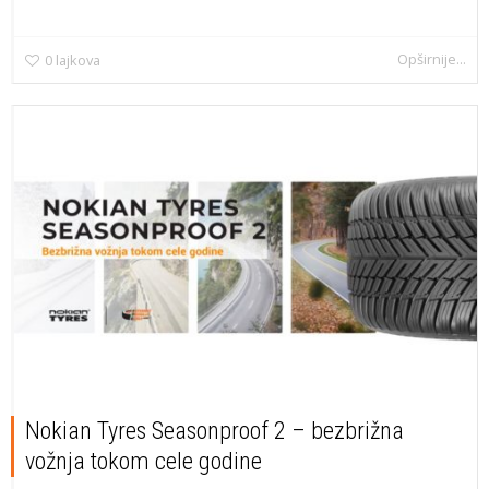
Opširnije...
0
lajkova
Nokian Tyres Seasonproof 2 – bezbrižna
vožnja tokom cele godine