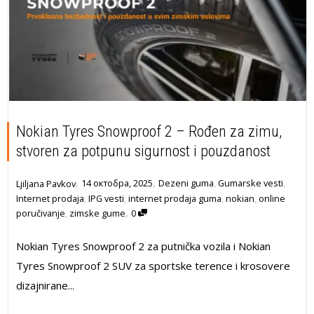
Nokian Tyres Snowproof 2 – Rođen za zimu,
stvoren za potpunu sigurnost i pouzdanost
,
,
14 октобра, 2025
Dezeni guma
,
Gumarske vesti
,
Ljiljana Pavkov
Internet prodaja
,
IPG vesti
,
internet prodaja guma
,
nokian
,
online
,
poručivanje
,
zimske gume
0
Nokian Tyres Snowproof 2 za putnička vozila i Nokian
Tyres Snowproof 2 SUV za sportske terence i krosovere
dizajnirane...