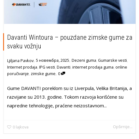
Davanti Wintoura – pouzdane zimske gume za
svaku vožnju
,
,
5 новембра, 2025
Dezeni guma
,
Gumarske vesti
,
Ljiljana Pavkov
Internet prodaja
,
IPG vesti
,
Davanti
,
internet prodaja guma
,
online
,
poručivanje
,
zimske gume
0
Gume DAVANTI poreklom su iz Liverpula, Velika Britanija, a
razvijane su 2013. godine. Tokom razvoja korišćene su
napredne tehnologije, praćene neizostavnom...
Opširnije...
0
lajkova