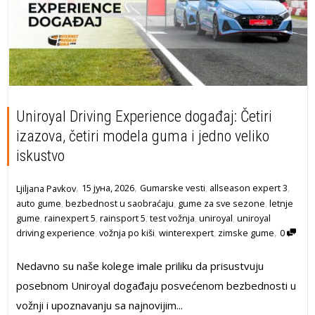
Uniroyal Driving Experience događaj: Četiri
izazova, četiri modela guma i jedno veliko
iskustvo
,
,
15 јуна, 2026
Gumarske vesti
,
allseason expert 3
,
Ljiljana Pavkov
auto gume
,
bezbednost u saobraćaju
,
gume za sve sezone
,
letnje
gume
,
rainexpert 5
,
rainsport 5
,
test vožnja
,
uniroyal
,
uniroyal
,
driving experience
,
vožnja po kiši
,
winterexpert
,
zimske gume
0
Nedavno su naše kolege imale priliku da prisustvuju
posebnom Uniroyal događaju posvećenom bezbednosti u
vožnji i upoznavanju sa najnovijim...