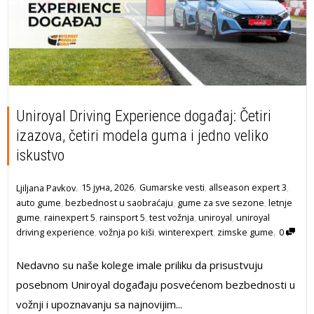
Uniroyal Driving Experience događaj: Četiri
izazova, četiri modela guma i jedno veliko
iskustvo
,
,
15 јуна, 2026
Gumarske vesti
,
allseason expert 3
,
Ljiljana Pavkov
auto gume
,
bezbednost u saobraćaju
,
gume za sve sezone
,
letnje
gume
,
rainexpert 5
,
rainsport 5
,
test vožnja
,
uniroyal
,
uniroyal
,
driving experience
,
vožnja po kiši
,
winterexpert
,
zimske gume
0
Nedavno su naše kolege imale priliku da prisustvuju
posebnom Uniroyal događaju posvećenom bezbednosti u
vožnji i upoznavanju sa najnovijim...