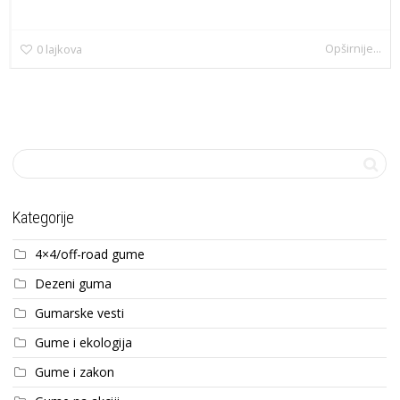
Opširnije...
0
lajkova
Kategorije
4×4/off-road gume
Dezeni guma
Gumarske vesti
Gume i ekologija
Gume i zakon