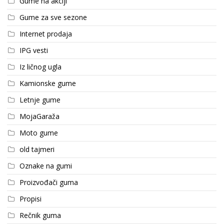
Gume na akciji
Gume za sve sezone
Internet prodaja
IPG vesti
Iz ličnog ugla
Kamionske gume
Letnje gume
MojaGaraža
Moto gume
old tajmeri
Oznake na gumi
Proizvođači guma
Propisi
Rečnik guma