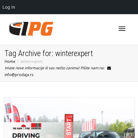
Log In
Toggle
Tag Archive for: winterexpert
Home
winterexpert
Imate nove informacije ili vas nešto zanima! Pišite nam na:
navigati
info@prodaja.rs