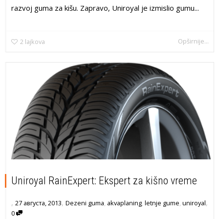
razvoj guma za kišu. Zapravo, Uniroyal je izmislio gumu...
Opširnije...
2
lajkova
Uniroyal RainExpert: Ekspert za kišno vreme
,
,
,
27 августа, 2013
Dezeni guma
,
akvaplaning
,
letnje gume
,
uniroyal
0