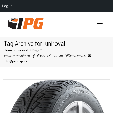
Log In
Toggle
Tag Archive for: uniroyal
Home
uniroyal
Page 2
Imate nove informacije ili vas nešto zanima! Pišite nam na:
navigati
info@prodaja.rs