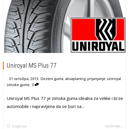
Uniroyal MS Plus 77
,
,
31 октобра, 2013
Dezeni guma
,
akvaplaning
,
prijanjanje
,
uniroyal
,
,
zimske gume
0
Uniroyal MS Plus 77 je zimska guma idealna za velike i brze
automobile i napravljena da se bori sa...
Opširnije...
0
lajkova