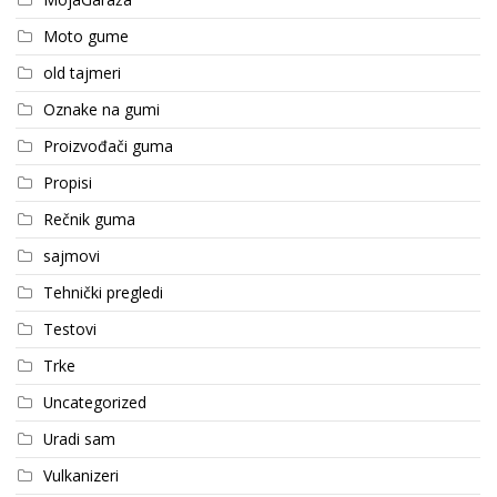
Moto gume
old tajmeri
Oznake na gumi
Proizvođači guma
Propisi
Rečnik guma
sajmovi
Tehnički pregledi
Testovi
Trke
Uncategorized
Uradi sam
Vulkanizeri