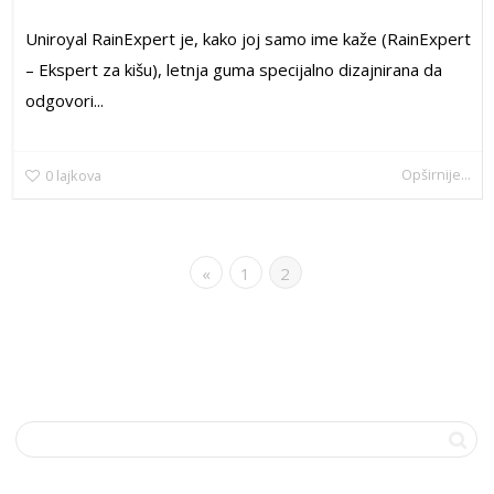
Uniroyal RainExpert je, kako joj samo ime kaže (RainExpert
– Ekspert za kišu), letnja guma specijalno dizajnirana da
odgovori...
Opširnije...
0
lajkova
«
1
2