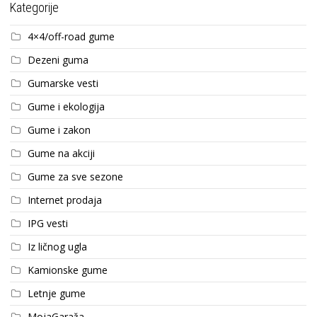
Kategorije
4×4/off-road gume
Dezeni guma
Gumarske vesti
Gume i ekologija
Gume i zakon
Gume na akciji
Gume za sve sezone
Internet prodaja
IPG vesti
Iz ličnog ugla
Kamionske gume
Letnje gume
MojaGaraža