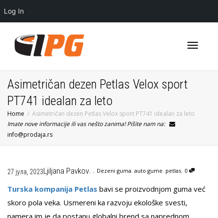
Log In
Toggle
Asimetričan dezen Petlas Velox sport
PT741 idealan za leto
Home
Asimetričan dezen Petlas Velox sport PT741 idealan za leto
navigati
Imate nove informacije ili vas nešto zanima! Pišite nam na:
info@prodaja.rs
,
,
,
Ljiljana Pavkov
Dezeni guma
,
auto gume
,
petlas
0
27 јула, 2023
Turska kompanija Petlas
bavi se proizvodnjom guma već
skoro pola veka. Usmereni ka razvoju ekološke svesti,
namera im je da postanu globalni brend sa naprednom