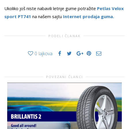
Ukoliko još niste nabavili letnje gume potražite
Petlas Velox
sport PT741
na našem sajtu
Internet prodaja guma.
PODELI ČLANAK
0
lajkova
POVEZANI ČLANCI