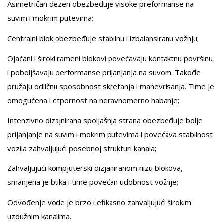
Asimetričan dezen obezbeđuje visoke preformanse na
suvim i mokrim putevima;
Centralni blok obezbeđuje stabilnu i izbalansiranu vožnju;
Ojačani i široki rameni blokovi povećavaju kontaktnu površinu
i poboljšavaju performanse prijanjanja na suvom. Takođe
pružaju odličnu sposobnost skretanja i manevrisanja. Time je
omogućena i otpornost na neravnomerno habanje;
Intenzivno dizajnirana spoljašnja strana obezbeđuje bolje
prijanjanje na suvim i mokrim putevima i povećava stabilnost
vozila zahvaljujući posebnoj strukturi kanala;
Zahvaljujući kompjuterski dizjaniranom nizu blokova,
smanjena je buka i time povećan udobnost vožnje;
Odvođenje vode je brzo i efikasno zahvaljujući širokim
uzdužnim kanalima.