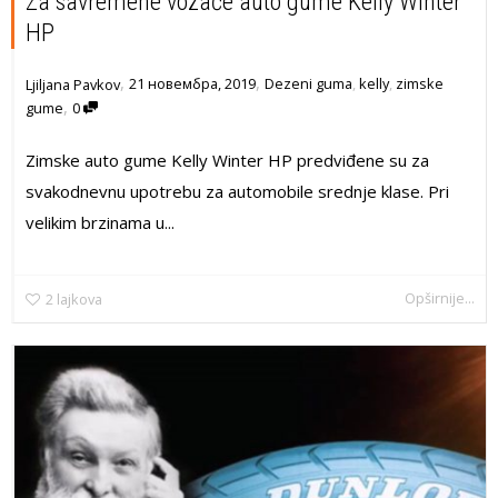
Za savremene vozače auto gume Kelly Winter
HP
,
,
21 новембра, 2019
Dezeni guma
,
kelly
,
zimske
Ljiljana Pavkov
,
gume
0
Zimske auto gume Kelly Winter HP predviđene su za
svakodnevnu upotrebu za automobile srednje klase. Pri
velikim brzinama u...
Opširnije...
2
lajkova