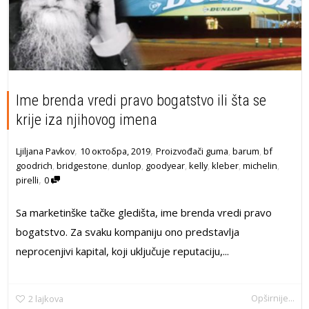
Ime brenda vredi pravo bogatstvo ili šta se
krije iza njihovog imena
,
,
10 октобра, 2019
Proizvođači guma
,
barum
,
bf
Ljiljana Pavkov
goodrich
,
bridgestone
,
dunlop
,
goodyear
,
kelly
,
kleber
,
michelin
,
,
pirelli
0
Sa marketinške tačke gledišta, ime brenda vredi pravo
bogatstvo. Za svaku kompaniju ono predstavlja
neprocenjivi kapital, koji uključuje reputaciju,...
Opširnije...
2
lajkova