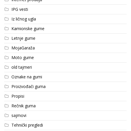
IPG vesti
Iz ličnog ugla
Kamionske gume
Letnje gume
MojaGaraža
Moto gume
old tajmeri
Oznake na gumi
Proizvođači guma
Propisi
Rečnik guma
sajmovi
Tehnički pregledi