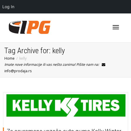
Log In
Toggle
Tag Archive for: kelly
Home
kelly
Imate nove informacije ili vas nešto zanima! Pišite nam na:
navigati
info@prodaja.rs