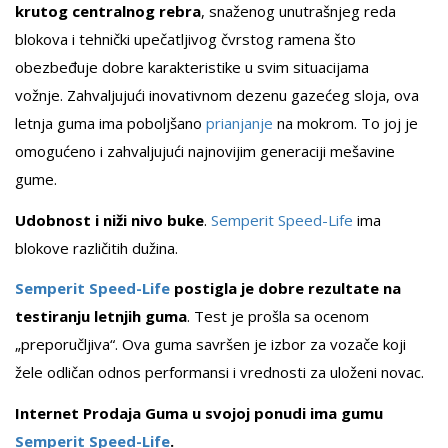
krutog centralnog rebra
, snaženog unutrašnjeg reda
blokova i tehnički upečatljivog čvrstog ramena što
obezbeđuje dobre karakteristike u svim situacijama
vožnje. Zahvaljujući inovativnom dezenu gazećeg sloja, ova
letnja guma ima poboljšano
prianjanje
na mokrom. To joj je
omogućeno i zahvaljujući najnovijim generaciji mešavine
gume.
Udobnost i niži nivo buke
.
Semperit Speed-Life
ima
blokove različitih dužina.
Semperit Speed-Life
postigla je dobre rezultate na
testiranju letnjih guma
. Test je prošla sa ocenom
„preporučljiva“. Ova guma savršen je izbor za vozače koji
žele odličan odnos performansi i vrednosti za uloženi novac.
Internet Prodaja Guma u svojoj ponudi ima gumu
Semperit Speed-Life
.