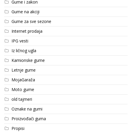
Gume i zakon
Gume na akciji
Gume za sve sezone
Internet prodaja
IPG vesti
Iz ličnog ugla
Kamionske gume
Letnje gume
MojaGaraža
Moto gume
old tajmeri
Oznake na gumi
Proizvođači guma
Propisi