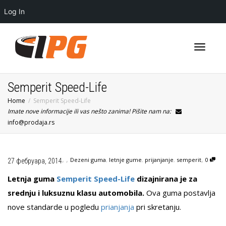
Log In
Toggle
Semperit Speed-Life
Home
Semperit Speed-Life
Imate nove informacije ili vas nešto zanima! Pišite nam na:
navigati
info@prodaja.rs
,
,
,
Dezeni guma
,
letnje gume
,
prijanjanje
,
semperit
0
27 фебруара, 2014
Letnja guma
Semperit Speed-Life
dizajnirana je za
srednju i luksuznu klasu automobila.
Ova guma postavlja
nove standarde u pogledu
prianjanja
pri skretanju.