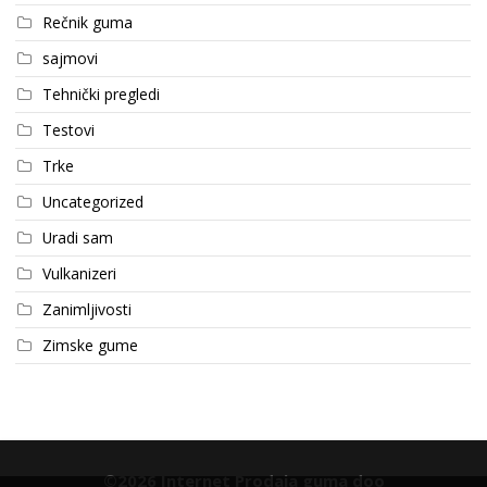
Rečnik guma
sajmovi
Tehnički pregledi
Testovi
Trke
Uncategorized
Uradi sam
Vulkanizeri
Zanimljivosti
Zimske gume
©2026 Internet Prodaja guma doo