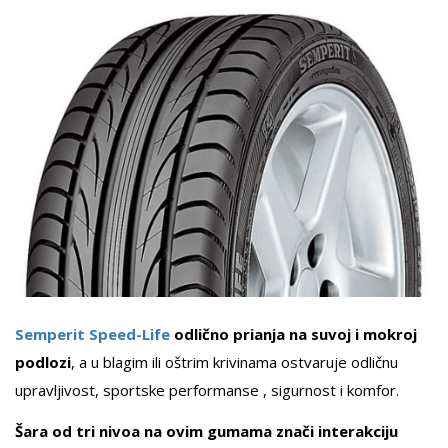
Semperit Speed-Life
odlično prianja na suvoj i mokroj
podlozi
, a u blagim ili oštrim krivinama ostvaruje odličnu
upravljivost, sportske performanse , sigurnost i komfor.
Šara od tri nivoa na ovim gumama znači interakciju