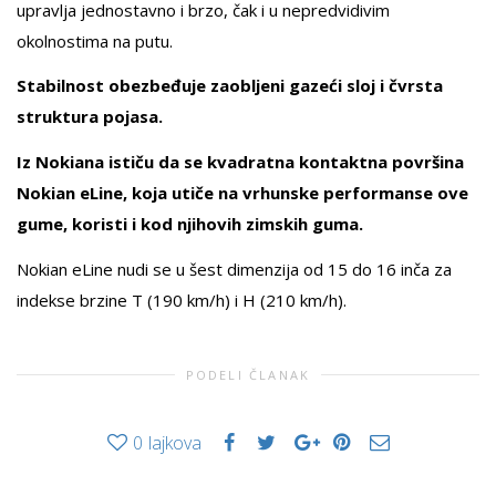
upravlja jednostavno i brzo, čak i u nepredvidivim
okolnostima na putu.
Stabilnost obezbeđuje zaobljeni gazeći sloj i čvrsta
struktura pojasa.
Iz Nokiana ističu da se kvadratna kontaktna površina
Nokian eLine, koja utiče na vrhunske performanse ove
gume, koristi i kod njihovih zimskih guma.
Nokian eLine nudi se u šest dimenzija od 15 do 16 inča za
indekse brzine T (190 km/h) i H (210 km/h).
PODELI ČLANAK
0
lajkova