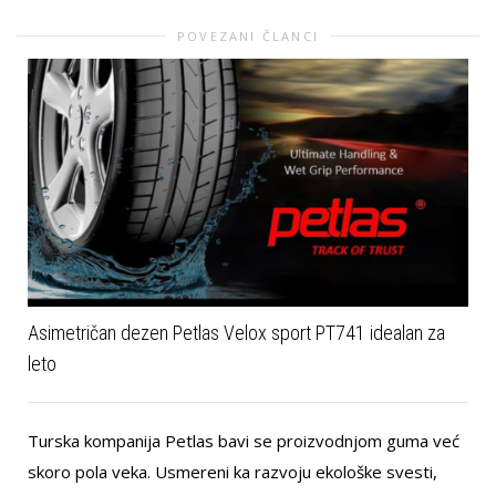
POVEZANI ČLANCI
Asimetričan dezen Petlas Velox sport PT741 idealan za
leto
Turska kompanija Petlas bavi se proizvodnjom guma već
skoro pola veka. Usmereni ka razvoju ekološke svesti,