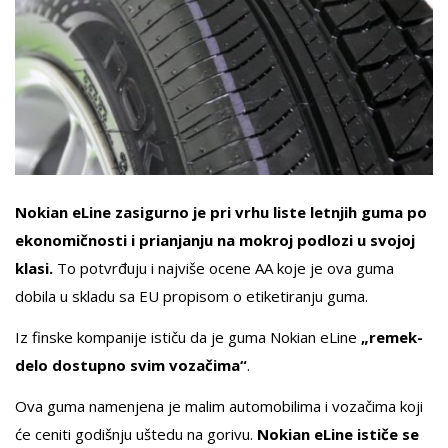
Nokian eLine zasigurno je pri vrhu liste letnjih guma po
ekonomičnosti i prianjanju na mokroj podlozi u svojoj
klasi.
To potvrđuju i najviše ocene AA koje je ova guma
dobila u skladu sa EU propisom o etiketiranju guma.
Iz finske kompanije ističu da je guma Nokian eLine
„remek-
delo dostupno svim vozačima“
.
Ova guma namenjena je malim automobilima i vozačima koji
će ceniti godišnju uštedu na gorivu.
Nokian eLine ističe se