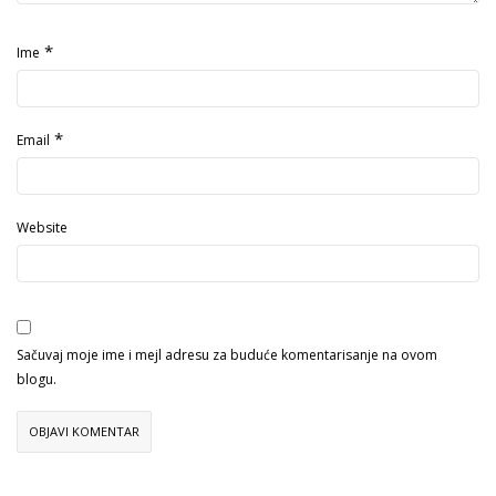
*
Ime
*
Email
Website
Sačuvaj moje ime i mejl adresu za buduće komentarisanje na ovom
blogu.