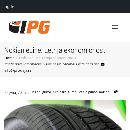
Log In
Toggle
Nokian eLine: Letnja ekonomičnost
Home
Nokian eLine: Letnja ekonomičnost
Imate nove informacije ili vas nešto zanima! Pišite nam na:
navigati
info@prodaja.rs
,
,
,
Dezeni guma
,
ekološke gume
,
letnje gume
,
nokian
0
25 јуна, 2015