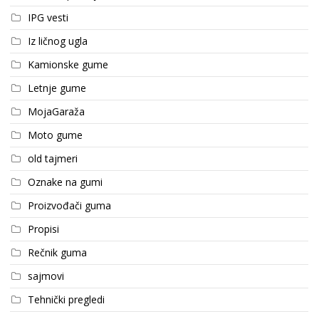
IPG vesti
Iz ličnog ugla
Kamionske gume
Letnje gume
MojaGaraža
Moto gume
old tajmeri
Oznake na gumi
Proizvođači guma
Propisi
Rečnik guma
sajmovi
Tehnički pregledi