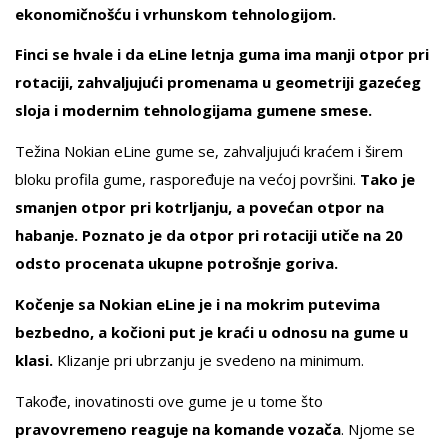
ekonomičnošću i vrhunskom tehnologijom.
Finci se hvale i da eLine letnja guma ima manji otpor pri
rotaciji, zahvaljujući promenama u geometriji gazećeg
sloja i modernim tehnologijama gumene smese.
Težina Nokian eLine gume se, zahvaljujući kraćem i širem
bloku profila gume, raspoređuje na većoj površini.
Tako je
smanjen otpor pri kotrljanju, a povećan otpor na
habanje. Poznato je da otpor pri rotaciji utiče na 20
odsto procenata ukupne potrošnje goriva.
Kočenje sa Nokian eLine je i na mokrim putevima
bezbedno, a kočioni put je kraći u odnosu na gume u
klasi.
Klizanje pri ubrzanju je svedeno na minimum.
Takođe, inovatinosti ove gume je u tome što
pravovremeno reaguje na komande vozača
. Njome se