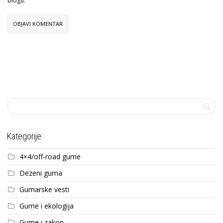
blogu.
Kategorije
4×4/off-road gume
Dezeni guma
Gumarske vesti
Gume i ekologija
Gume i zakon