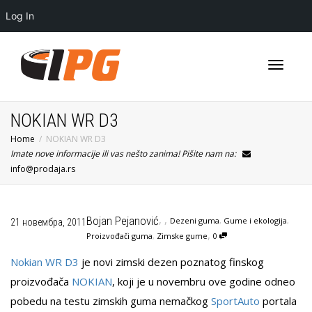
Log In
Toggle
NOKIAN WR D3
Home
NOKIAN WR D3
Imate nove informacije ili vas nešto zanima! Pišite nam na:
navigati
info@prodaja.rs
,
,
Bojan Pejanović
Dezeni guma
,
Gume i ekologija
,
21 новембра, 2011
,
Proizvođači guma
,
Zimske gume
0
Nokian WR D3
je novi zimski dezen poznatog finskog
proizvođača
NOKIAN
, koji je u novembru ove godine odneo
pobedu na testu zimskih guma nemačkog
SportAuto
portala