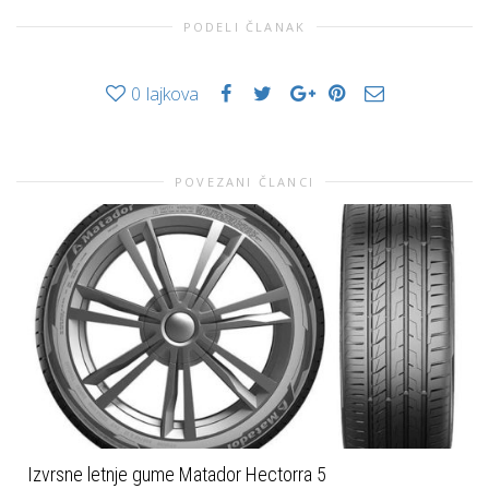
PODELI ČLANAK
0
lajkova
POVEZANI ČLANCI
Izvrsne letnje gume Matador Hectorra 5