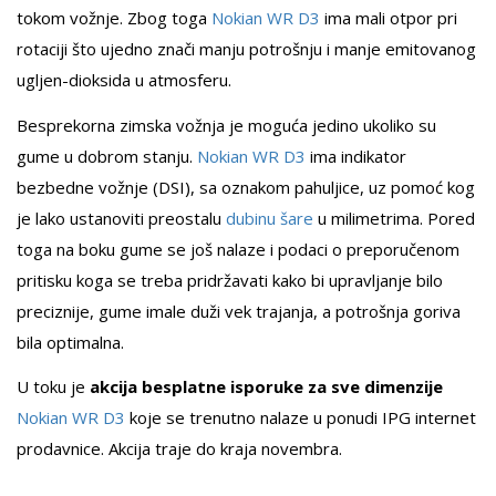
tokom vožnje. Zbog toga
Nokian WR D3
ima mali otpor pri
rotaciji što ujedno znači manju potrošnju i manje emitovanog
ugljen-dioksida u atmosferu.
Besprekorna zimska vožnja je moguća jedino ukoliko su
gume u dobrom stanju.
Nokian WR D3
ima indikator
bezbedne vožnje (DSI), sa oznakom pahuljice, uz pomoć kog
je lako ustanoviti preostalu
dubinu šare
u milimetrima. Pored
toga na boku gume se još nalaze i podaci o preporučenom
pritisku koga se treba pridržavati kako bi upravljanje bilo
preciznije, gume imale duži vek trajanja, a potrošnja goriva
bila optimalna.
U toku je
akcija besplatne isporuke za sve dimenzije
Nokian WR D3
koje se trenutno nalaze u ponudi IPG internet
prodavnice. Akcija traje do kraja novembra.