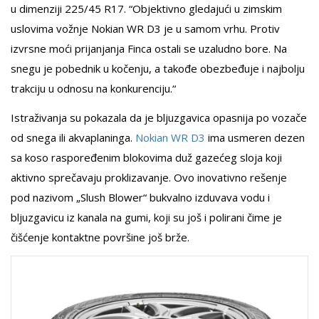
u dimenziji 225/45 R17. “Objektivno gledajući u zimskim
uslovima vožnje Nokian WR D3 je u samom vrhu. Protiv
izvrsne moći prijanjanja Finca ostali se uzaludno bore. Na
snegu je pobednik u kočenju, a takođe obezbeđuje i najbolju
trakciju u odnosu na konkurenciju.“
Istraživanja su pokazala da je bljuzgavica opasnija po vozače
od snega ili akvaplaninga.
Nokian WR D3
ima usmeren dezen
sa koso raspoređenim blokovima duž gazećeg sloja koji
aktivno sprečavaju proklizavanje. Ovo inovativno rešenje
pod nazivom „Slush Blower“ bukvalno izduvava vodu i
bljuzgavicu iz kanala na gumi, koji su još i polirani čime je
čišćenje kontaktne površine još brže.