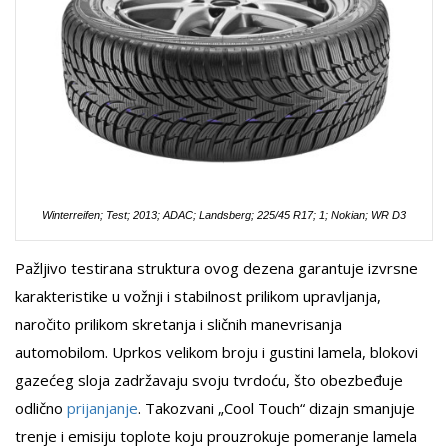
Winterreifen; Test; 2013; ADAC; Landsberg; 225/45 R17; 1; Nokian; WR D3
Pažljivo testirana struktura ovog dezena garantuje izvrsne
karakteristike u vožnji i stabilnost prilikom upravljanja,
naročito prilikom skretanja i sličnih manevrisanja
automobilom. Uprkos velikom broju i gustini lamela, blokovi
gazećeg sloja zadržavaju svoju tvrdoću, što obezbeđuje
odlično
prijanjanje
. Takozvani „Cool Touch“ dizajn smanjuje
trenje i emisiju toplote koju prouzrokuje pomeranje lamela