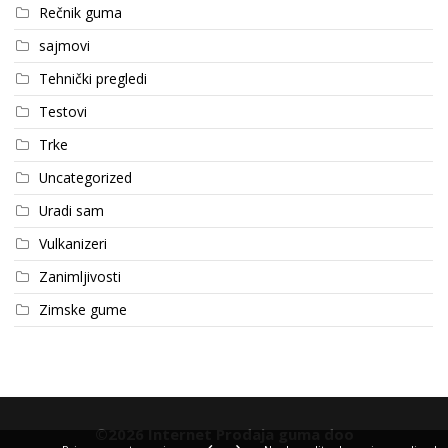
Rečnik guma
sajmovi
Tehnički pregledi
Testovi
Trke
Uncategorized
Uradi sam
Vulkanizeri
Zanimljivosti
Zimske gume
©2026 Internet Prodaja guma doo