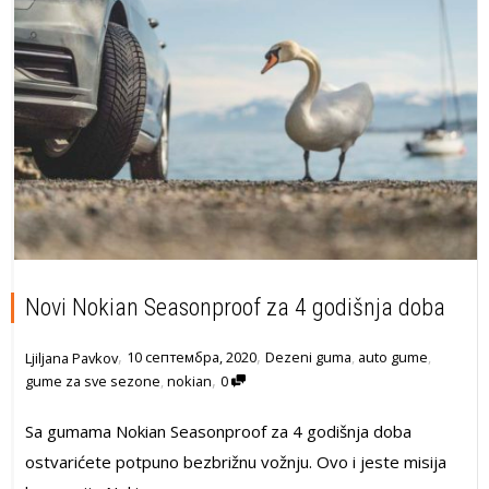
Novi Nokian Seasonproof za 4 godišnja doba
,
,
10 септембра, 2020
Dezeni guma
,
auto gume
,
Ljiljana Pavkov
,
gume za sve sezone
,
nokian
0
Sa gumama Nokian Seasonproof za 4 godišnja doba
ostvarićete potpuno bezbrižnu vožnju. Ovo i jeste misija