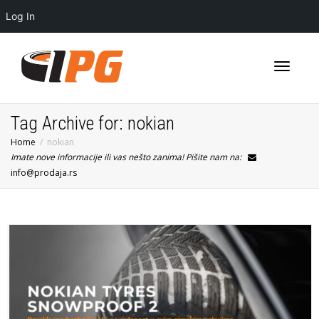
Log In
Toggle
Tag Archive for: nokian
Home
nokian
Imate nove informacije ili vas nešto zanima! Pišite nam na:
navigati
info@prodaja.rs