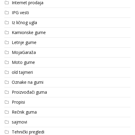
Internet prodaja
IPG vesti
Iz ličnog ugla
Kamionske gume
Letnje gume
MojaGaraža
Moto gume
old tajmeri
Oznake na gumi
Proizvođači guma
Propisi
Rečnik guma
sajmovi
Tehnički pregledi