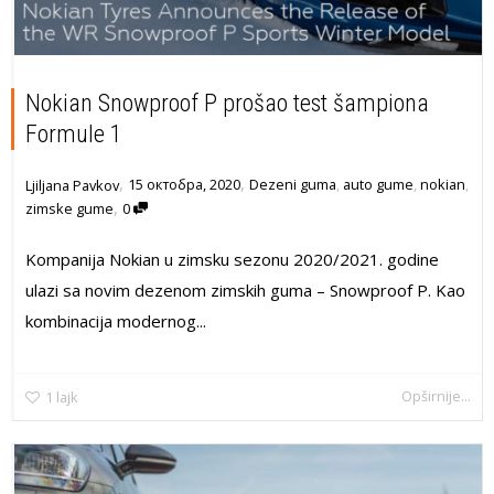
Nokian Snowproof P prošao test šampiona
Formule 1
,
,
15 октобра, 2020
Dezeni guma
,
auto gume
,
nokian
,
Ljiljana Pavkov
,
zimske gume
0
Kompanija Nokian u zimsku sezonu 2020/2021. godine
ulazi sa novim dezenom zimskih guma – Snowproof P. Kao
kombinacija modernog...
Opširnije...
1
lajk