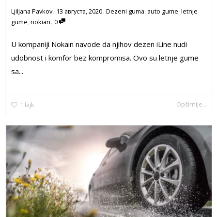
,
,
13 августа, 2020
Dezeni guma
,
auto gume
,
letnje
Ljiljana Pavkov
,
gume
,
nokian
0
U kompaniji Nokain navode da njihov dezen iLine nudi
udobnost i komfor bez kompromisa. Ovo su letnje gume
sa...
Opširnije...
1
lajk