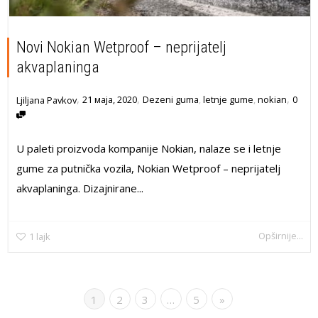
Novi Nokian Wetproof – neprijatelj
akvaplaninga
,
,
,
21 маја, 2020
Dezeni guma
,
letnje gume
,
nokian
0
Ljiljana Pavkov
U paleti proizvoda kompanije Nokian, nalaze se i letnje
gume za putnička vozila, Nokian Wetproof – neprijatelj
akvaplaninga. Dizajnirane...
Opširnije...
1
lajk
1
2
3
…
5
»