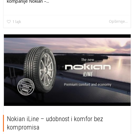
kompanije Nokian –...
Opširnije...
1
lajk
Nokian iLine – udobnost i komfor bez
kompromisa