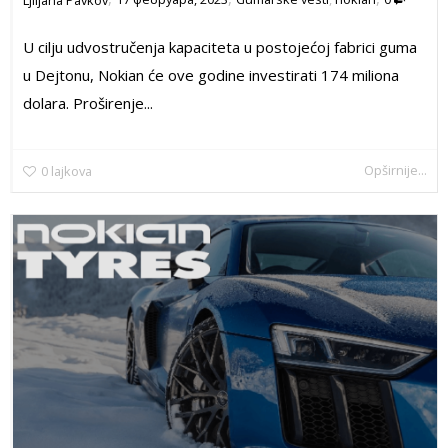
U cilju udvostručenja kapaciteta u postojećoj fabrici guma
u Dejtonu, Nokian će ove godine investirati 174 miliona
dolara. Proširenje...
Opširnije...
0
lajkova