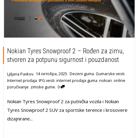
Nokian Tyres Snowproof 2 – Rođen za zimu,
stvoren za potpunu sigurnost i pouzdanost
,
,
14 октобра, 2025
Dezeni guma
,
Gumarske vesti
,
Ljiljana Pavkov
Internet prodaja
,
IPG vesti
,
internet prodaja guma
,
nokian
,
online
,
poručivanje
,
zimske gume
0
Nokian Tyres Snowproof 2 za putnička vozila i Nokian
Tyres Snowproof 2 SUV za sportske terence i krosovere
dizajnirane...