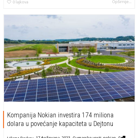
Opširnije...
0
lajkova
Kompanija Nokian investira 174 miliona
dolara u povećanje kapaciteta u Dejtonu
,
,
,
17 фебруара, 2023
Gumarske vesti
,
nokian
0
Ljiljana Pavkov