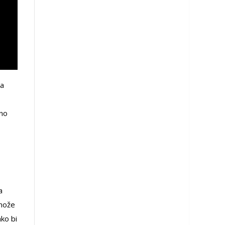
na
lno
a
 može
ako bi