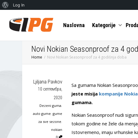
О
Log In
Вордпресу
Naslovna
Kategorije
Prod
Novi Nokian Seasonproof za 4 god
Home
Novi Nokian Seasonproof za 4 godišnja doba
Ljiljana Pavkov
Sa gumama Nokian Seasonproof 
10 септембра,
jeste misija
kompanije Nokia
2020
gumama.
Dezeni guma
,
auto gume
,
gume
Nokian Seasonproof nudi sigurn
za sve sezone
,
tokom godine ne žele da menjaj
nokian
Istovremeno, imaju vrhunske kar
0