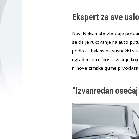
Ekspert za sve usl
Novi Nokian obezbeđuje potpunu
se da je rukovanje na auto-pu
podlozi i balans na susnežici su
ugrađeni stručnost i znanje koj
njihove zimske gume prvoklasn
“Izvanredan osećaj