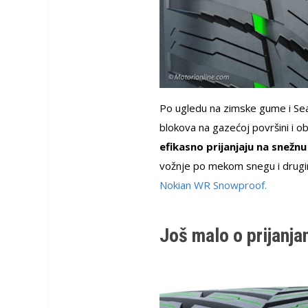
Po ugledu na zimske gume i S
blokova na gazećoj površini i o
efikasno prijanjaju na snežn
vožnje po mekom snegu i drugi
Nokian WR Snowproof.
Još malo o prijanja