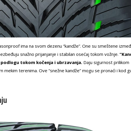
easonproof ima na svom dezenu “kandže”. One su smeštene izme
bezbeđuju snažno prijanjanje i stabilan osećaj tokom vožnje.
“Kan
u podlogu tokom kočenja i ubrzavanja.
Daju sigurnost prilikom
m mekim terenima. Ove “snežne kandže” mogu se pronaći i kod 
nju