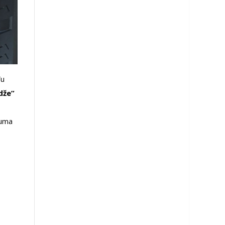
đu
dže”
guma