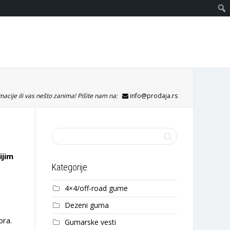
acije ili vas nešto zanima! Pišite nam na:
info@prodaja.rs
ijim
Kategorije
4×4/off-road gume
Dezeni guma
ora.
Gumarske vesti