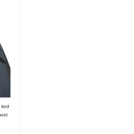
a kod
nost