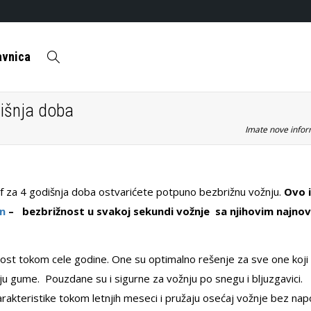
avnica
išnja doba
Imate nove inform
za 4 godišnja doba ostvarićete potpuno bezbrižnu vožnju.
Ovo i
n
– bezbrižnost u svakoj sekundi vožnje sa njihovim najnov
ost tokom cele godine. One su optimalno rešenje za sve one koji
u gume. Pouzdane su i sigurne za vožnju po snegu i bljuzgavici.
akteristike tokom letnjih meseci i pružaju osećaj vožnje bez nap