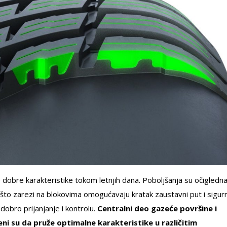
obre karakteristike tokom letnjih dana. Poboljšanja su očigledn
to zarezi na blokovima omogućavaju kratak zaustavni put i sigur
dobro prijanjanje i kontrolu.
Centralni deo gazeće površine i
ni su da pruže optimalne karakteristike u različitim