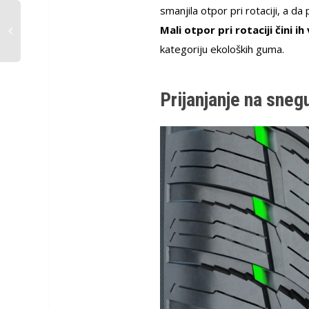
smanjila otpor pri rotaciji, a 
Mali otpor pri rotaciji čini i
kategoriju ekoloških guma.
Prijanjanje na sneg