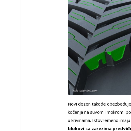
Novi dezen takođe obezbeđuje d
kočenja na suvom i mokrom, poš
u krivinama. Istovremeno imaju 
blokovi sa zarezima predviđe