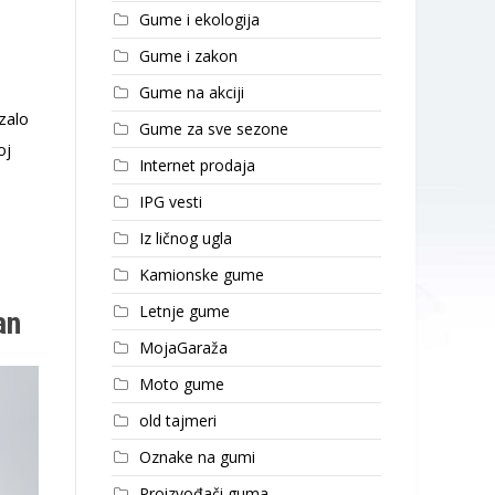
Gume i ekologija
Gume i zakon
Gume na akciji
zalo
Gume za sve sezone
oj
Internet prodaja
IPG vesti
Iz ličnog ugla
Kamionske gume
Letnje gume
an
MojaGaraža
Moto gume
old tajmeri
Oznake na gumi
Proizvođači guma