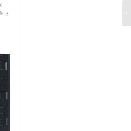
a.
lja u