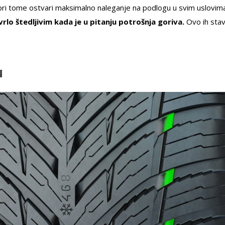
da pri tome ostvari maksimalno naleganje na podlogu u svim uslovim
h vrlo štedljivim kada je u pitanju potrošnja goriva.
Ovo ih stav
u