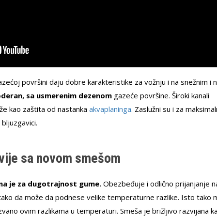
zećoj površini daju dobre karakteristike za vožnju i na snežnim i 
moderan, sa usmerenim dezenom
gazeće površine. Široki kanali
luže kao zaštita od nastanka
akvaplaninga.
Zaslužni su i za maksima
bljuzgavici.
ljivije sa novom smešom
na je za dugotrajnost gume.
Obezbeđuje i odlično prijanjanje n
 tako da može da podnese velike temperaturne razlike. Isto tako
zvano ovim razlikama u temperaturi. Smeša je brižljivo razvijana k