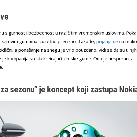
ove
 sigurnost i bezbednost u različitim vremenskim uslovima. Poka
tu sa ovim gumama izuzetno precizno. Takođe,
prijanjanje
na mokr
 odlični, a ponašanje na snegu je vrlo pouzdano. Vidi se da su u njih
e je kompanija stekla kreirajući zimske gume. Ono je nesporno, a
e.
 za sezonu” je koncept koji zastupa Noki