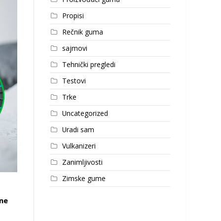
Propisi
Rečnik guma
sajmovi
Tehnički pregledi
Testovi
Trke
Uncategorized
Uradi sam
Vulkanizeri
Zanimljivosti
Zimske gume
vne