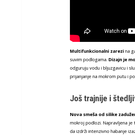
Multifunkcionalni zarezi
na ga
suvim podlogama.
Dizajn je 
odguruju vodu i bljuzgavicu i s
prijanjanje na mokrom putu i po 
Još trajnije i šted
Nova smeša od silike zaduže
mokroj podlozi. Napravljena je
da izdrži intenzivno habanje iza