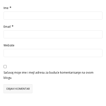
*
Ime
*
Email
Website
Sačuvaj moje ime i mejl adresu za buduće komentarisanje na ovom
blogu.