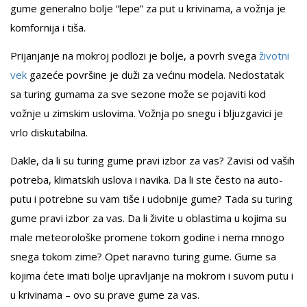
gume generalno bolje “lepe” za put u krivinama, a vožnja je
komfornija i tiša.
Prijanjanje na mokroj podlozi je bolje, a povrh svega
životni
vek
gazeće površine je duži za većinu modela. Nedostatak
sa turing gumama za sve sezone može se pojaviti kod
vožnje u zimskim uslovima. Vožnja po snegu i bljuzgavici je
vrlo diskutabilna.
Dakle, da li su turing gume pravi izbor za vas? Zavisi od vaših
potreba, klimatskih uslova i navika. Da li ste često na auto-
putu i potrebne su vam tiše i udobnije gume? Tada su turing
gume pravi izbor za vas. Da li živite u oblastima u kojima su
male meteorološke promene tokom godine i nema mnogo
snega tokom zime? Opet naravno turing gume. Gume sa
kojima ćete imati bolje upravljanje na mokrom i suvom putu i
u krivinama – ovo su prave gume za vas.