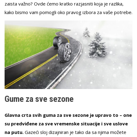
zaista važno? Ovde ćemo kratko razjasniti koja je razlika,
kako bismo vam pomogli oko pravog izbora za vaše potrebe.
Gume za sve sezone
Glavna crta svih guma za sve sezone je upravo to – one
su predviđene za sve vremenske situacije i sve uslove
na putu.
Gazeći sloj dizajniran je tako da sa njima možete