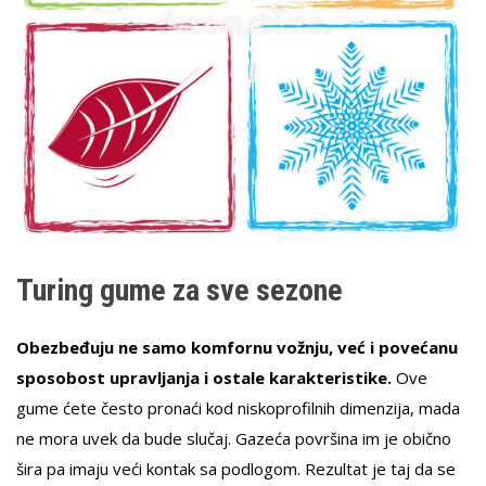
Turing gume za sve sezone
Obezbeđuju ne samo komfornu vožnju, već i povećanu
sposobost upravljanja i ostale karakteristike.
Ove
gume ćete često pronaći kod niskoprofilnih dimenzija, mada
ne mora uvek da bude slučaj. Gazeća površina im je obično
šira pa imaju veći kontak sa podlogom. Rezultat je taj da se