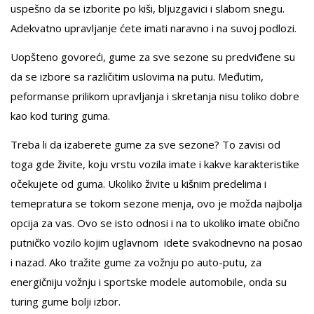
uspešno da se izborite po kiši, bljuzgavici i slabom snegu.
Adekvatno upravljanje ćete imati naravno i na suvoj podlozi.
Uopšteno govoreći, gume za sve sezone su predviđene su
da se izbore sa različitim uslovima na putu. Međutim,
peformanse prilikom upravljanja i skretanja nisu toliko dobre
kao kod turing guma.
Treba li da izaberete gume za sve sezone? To zavisi od
toga gde živite, koju vrstu vozila imate i kakve karakteristike
očekujete od guma. Ukoliko živite u kišnim predelima i
temepratura se tokom sezone menja, ovo je možda najbolja
opcija za vas. Ovo se isto odnosi i na to ukoliko imate obično
putničko vozilo kojim uglavnom idete svakodnevno na posao
i nazad. Ako tražite gume za vožnju po auto-putu, za
energičniju vožnju i sportske modele automobile, onda su
turing gume bolji izbor.