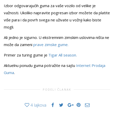
Izbor odgovarajućih guma za vaše vozilo od velike je
važnosti. Ukoliko napravite pogresan izbor možete da platite
više para i da povrh svega ne uživate u vožnji kako biste
mogli.
Ali jedno je sigurno. U ekstremnim zimskim uslovima ništa ne
može da zameni
prave zimske gume.
Primer za turing gume je
Tigar All season.
Aktuelnu ponudu guma potražite na sajtu
Internet Prodaja
Guma
.
PODELI ČLANAK
4
lajkova