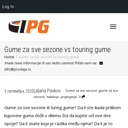
Log In
Toggle
Gume za sve sezone vs touring gume
Home
Gume za sve sezone vs touring gume
Imate nove informacije ili vas nešto zanima! Pišite nam na:
navigati
info@prodaja.rs
,
,
Ljiljana Pavkov
Gume za sve sezone
,
gume za sve
3 септембра, 2020
,
sezone
,
habanje
,
prijanjanje
0
Gume za sve sezone ili turing gume? Da li ste ikada prilikom
kupovine guma došli u dilemu šta da kupite od ove dve
opcije? Da li znate koja je razlika među njima? Da li je to