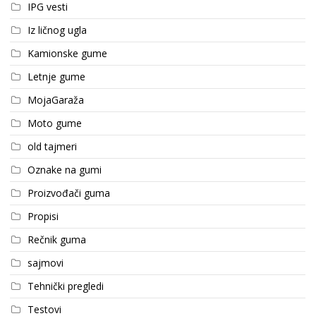
IPG vesti
Iz ličnog ugla
Kamionske gume
Letnje gume
MojaGaraža
Moto gume
old tajmeri
Oznake na gumi
Proizvođači guma
Propisi
Rečnik guma
sajmovi
Tehnički pregledi
Testovi