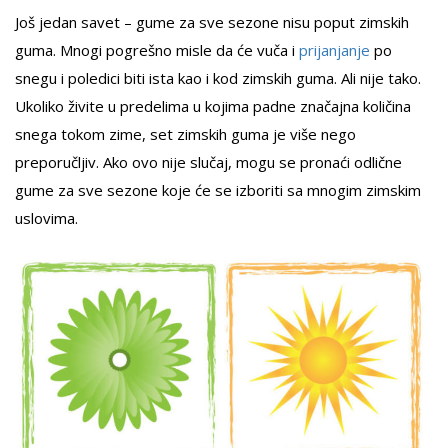
Još jedan savet – gume za sve sezone nisu poput zimskih
guma. Mnogi pogrešno misle da će vuča i
prijanjanje
po
snegu i poledici biti ista kao i kod zimskih guma. Ali nije tako.
Ukoliko živite u predelima u kojima padne značajna količina
snega tokom zime, set zimskih guma je više nego
preporučljiv. Ako ovo nije slučaj, mogu se pronaći odlične
gume za sve sezone koje će se izboriti sa mnogim zimskim
uslovima.