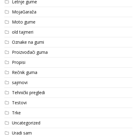
Letnje gume
MojaGaraža
Moto gume
old tajmeri
Oznake na gumi
Proizvođači guma
Propisi
Rečnik guma
sajmovi
Tehnički pregledi
Testovi
Trke
Uncategorized
Uradi sam