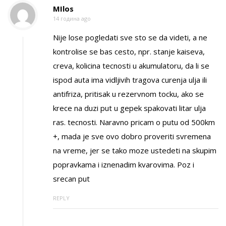
MIlos
14 година ago
Nije lose pogledati sve sto se da videti, a ne
kontrolise se bas cesto, npr. stanje kaiseva,
creva, kolicina tecnosti u akumulatoru, da li se
ispod auta ima vidljivih tragova curenja ulja ili
antifriza, pritisak u rezervnom tocku, ako se
krece na duzi put u gepek spakovati litar ulja
ras. tecnosti. Naravno pricam o putu od 500km
+, mada je sve ovo dobro proveriti svremena
na vreme, jer se tako moze ustedeti na skupim
popravkama i iznenadim kvarovima. Poz i
srecan put
REPLY