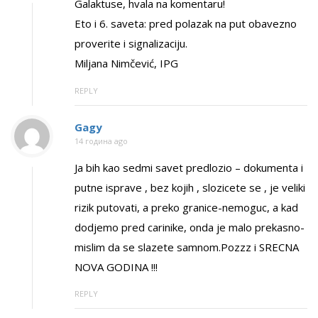
Galaktuse, hvala na komentaru!
Eto i 6. saveta: pred polazak na put obavezno
proverite i signalizaciju.
Miljana Nimčević, IPG
REPLY
Gagy
14 година ago
Ja bih kao sedmi savet predlozio – dokumenta i
putne isprave , bez kojih , slozicete se , je veliki
rizik putovati, a preko granice-nemoguc, a kad
dodjemo pred carinike, onda je malo prekasno-
mislim da se slazete samnom.Pozzz i SRECNA
NOVA GODINA !!!
REPLY