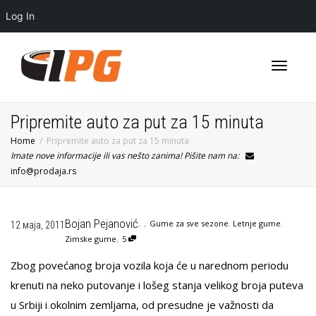
Log In
Toggle
Pripremite auto za put za 15 minuta
Home
Pripremite auto za put za 15 minuta
Imate nove informacije ili vas nešto zanima! Pišite nam na:
navigati
info@prodaja.rs
,
,
Bojan Pejanović
Gume za sve sezone
,
Letnje gume
,
12 маја, 2011
,
Zimske gume
5
Zbog povećanog broja vozila koja će u narednom periodu
krenuti na neko putovanje i lošeg stanja velikog broja puteva
u Srbiji i okolnim zemljama, od presudne je važnosti da