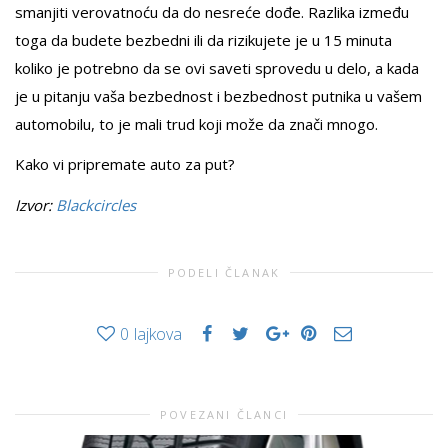
smanjiti verovatnoću da do nesreće dođe. Razlika između
toga da budete bezbedni ili da rizikujete je u 15 minuta
koliko je potrebno da se ovi saveti sprovedu u delo, a kada
je u pitanju vaša bezbednost i bezbednost putnika u vašem
automobilu, to je mali trud koji može da znači mnogo.
Kako vi pripremate auto za put?
Izvor:
Blackcircles
PODELI ČLANAK
0
lajkova
POVEZANI ČLANCI