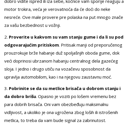
dobro vidite ispred ili iza sebe, kočnice vam sporije reaguju a
motor trokira, veća je verovatnoća da će doći do neke
nesreće. Ove male provere pre polaska na put mnogo znače
za vašu bezbednost u vožnji.
2.
Proverite u kakvom su vam stanju gume i da li su pod
odgovarajućim pritiskom
. Pritisak manji od preporučenog
prouzrokuje brže habanje duž spoljašnjih oboda gume, dok
veći doprinosi ubrzanom habanju centralnog dela gazećeg
sloja. I jedno i drugo utiču na vozačevu sposobnost da
upravlja automobilom, kao i na njegovu zaustavnu moć.
3.
Pobrinite se da su metlice brisača u dobrom stanju i
da dobro brišu
. Opasno je voziti po lošem vremenu bez
para dobrih brisača. Oni vam obezbeđuju maksimalnu
vidljivost, a ukoliko je ona ugrožena zbog loših ili istrošenih
metlica, to treba da vam bude signal za zabrinutost.