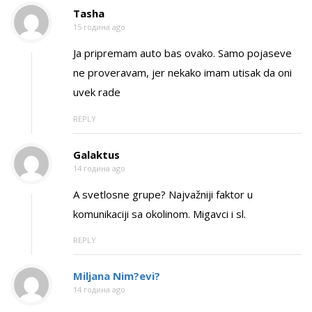
Tasha
15 година ago
Ja pripremam auto bas ovako. Samo pojaseve
ne proveravam, jer nekako imam utisak da oni
uvek rade
REPLY
Galaktus
14 година ago
A svetlosne grupe? Najvažniji faktor u
komunikaciji sa okolinom. Migavci i sl.
REPLY
Miljana Nim?evi?
14 година ago