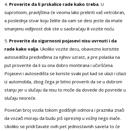
4.
Proverite da li prskalice rade kako treba
. U
suprotnom, pravljština će veoma lako prekriti vaš vetrobran,
a poslednja stvar koju želite da vam se desi jeste da imate
smanjenu vidljivost dok ste u saobraćaju ili vozite noću.
5.
Proverite da sigurnosni pojasevi nisu uvrnuti i da
rade kako valja
. Ukoliko vozite decu, obavezno koristite
autosedišta predviđena za njihov uzrast, a pre polaska na
put proverite da li su ona dobro montirana i učvršćena.
Pojasevi i autosedišta se koriste svaki put kad se ulazi i izlazi
iz automobila, zbog čega je bitno proveriti da se u dobrom
stanju jer u slučaju da nisu to može da dovede do povrede u
slučaju nesreće.
Povećan broj vozila tokom godišnjih odmora i praznika znači
da vozači moraju da budu još oprezniji u vožnji nego inače.
Ukoliko se pridržavate ovih pet jednostavnih saveta to će