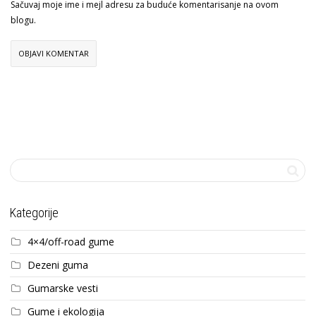
Sačuvaj moje ime i mejl adresu za buduće komentarisanje na ovom
blogu.
Kategorije
4×4/off-road gume
Dezeni guma
Gumarske vesti
Gume i ekologija