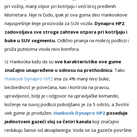
pri vožnji, manji otpor pri kotrljaju i veći broj pređenih
kilometara. Nije ni čudo, ipak je ova guma deo Hankookove
najuspešnije linije proizvoda za SUV vozila.
Dynapro HP2
zadovoljava sve stroge zahteve otpora pri kotrljaju i
buke u SUV segmentu.
Odlično prianja na mokroj podlozi i
pruža putnicima visoki nivo komfora.
Iz Hankooka kažu da su
sve karakteristike ove gume
značajno unapređene u odnosu na prethodnicu
. Tako
Hankook Dynapro HP2
ima za 4% manji nivo buke,
bezbednost je povećana, kao i kontrola na pravcu,
upravljivost, bolji je i odgovor na upravljačke komande,
kočenje na suvoj podlozi poboljšano je za 5 odsto, a životni
vek gume je produžen.
Hankook Dynapro HP2
poseduje
jedinstveni gazeći sloj sa četiri kanala
koji značajno
redukuju šanse od akvaplaninga. Voda se sa gazeće površine