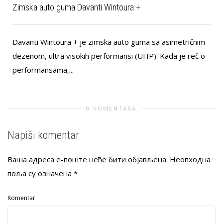
Zimska auto guma Davanti Wintoura +
Davanti Wintoura + je zimska auto guma sa asimetričnim
dezenom, ultra visokih performansi (UHP). Kada je reč o
performansama,...
r
0 KOMENTARA
Napiši komentar
Ваша адреса е-поште неће бити објављена.
Неопходна
поља су означена
*
Komentar