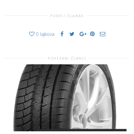
PODELI ČLANAK
0
lajkova
POVEZANI ČLANCI