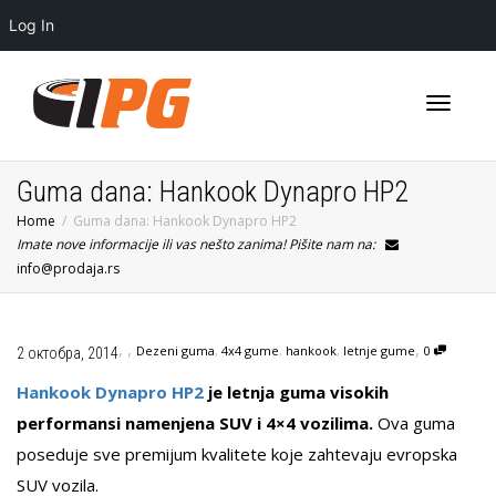
Log In
Toggle
Guma dana: Hankook Dynapro HP2
Home
Guma dana: Hankook Dynapro HP2
Imate nove informacije ili vas nešto zanima! Pišite nam na:
navigati
info@prodaja.rs
,
,
,
Dezeni guma
,
4x4 gume
,
hankook
,
letnje gume
0
2 октобра, 2014
Hankook Dynapro HP2
je letnja guma visokih
performansi namenjena SUV i 4×4 vozilima.
Ova guma
poseduje sve premijum kvalitete koje zahtevaju evropska
SUV vozila.