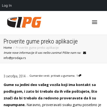
Log In
Toggle
Proverite gume preko aplikacije
Home
Proverite gume preko aplikacije
Imate nove informacije ili vas nešto zanima! Pišite nam na:
navigati
info@prodaja.rs
,
,
,
Gumarske vesti
,
pritisak u gumama
1
3 октобра, 2014
Gume su jedini deo vašeg vozila koji ima kontakt sa
podlogom, i zato bi trebalo da ih više poštujete, što
znači da bi trebalo da redovno proveravate da li su
napumpane.
Naravno, proveravati svaku gumu posebno je