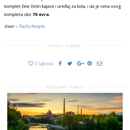
komplet čine četiri kapice i uređaj za kola, i da je cena ovog
kompleta oko
70 evra
.
Izvor –
TechLifestyle
PODELI ČLANAK
0
lajkova
POVEZANI ČLANCI