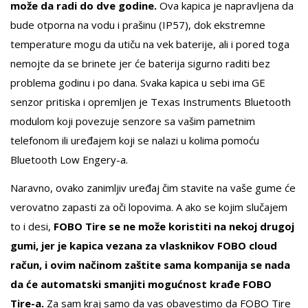
može da radi do dve godine.
Ova kapica je napravljena da
bude otporna na vodu i prašinu (IP57), dok ekstremne
temperature mogu da utiču na vek baterije, ali i pored toga
nemojte da se brinete jer će baterija sigurno raditi bez
problema godinu i po dana. Svaka kapica u sebi ima GE
senzor pritiska i opremljen je Texas Instruments Bluetooth
modulom koji povezuje senzore sa vašim pametnim
telefonom ili uređajem koji se nalazi u kolima pomoću
Bluetooth Low Engery-a.
Naravno, ovako zanimljiv uređaj čim stavite na vaše gume će
verovatno zapasti za oči lopovima. A ako se kojim slučajem
to i desi,
FOBO Tire se ne može koristiti na nekoj drugoj
gumi, jer je kapica vezana za vlasknikov FOBO cloud
račun, i ovim načinom zaštite sama kompanija se nada
da će automatski smanjiti mogućnost krađe FOBO
Tire-a.
Za sam kraj samo da vas obavestimo da FOBO Tire