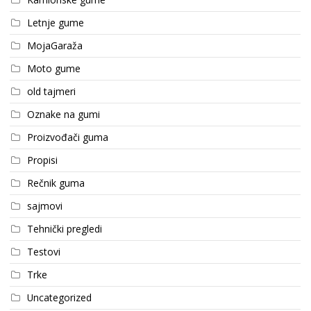
Letnje gume
MojaGaraža
Moto gume
old tajmeri
Oznake na gumi
Proizvođači guma
Propisi
Rečnik guma
sajmovi
Tehnički pregledi
Testovi
Trke
Uncategorized