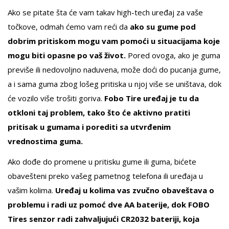
Ako se pitate šta će vam takav high-tech uređaj za vaše
točkove, odmah ćemo vam reći da
ako su gume pod
dobrim pritiskom mogu vam pomoći u situacijama koje
mogu biti opasne po vaš život.
Pored ovoga, ako je guma
previše ili nedovoljno naduvena, može doći do pucanja gume,
a i sama guma zbog lošeg pritiska u njoj više se uništava, dok
će vozilo više trošiti goriva.
Fobo Tire uređaj je tu da
otkloni taj problem, tako što će aktivno pratiti
pritisak u gumama i porediti sa utvrđenim
vrednostima guma.
Ako dođe do promene u pritisku gume ili guma, bićete
obavešteni preko vašeg pametnog telefona ili uređaja u
vašim kolima.
Uređaj u kolima vas zvučno obaveštava o
problemu i radi uz pomoć dve AA baterije, dok FOBO
Tires senzor radi zahvaljujući CR2032 bateriji, koja