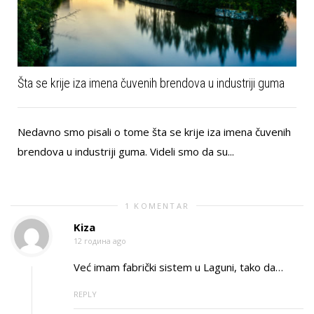
Šta se krije iza imena čuvenih brendova u industriji guma
Nedavno smo pisali o tome šta se krije iza imena čuvenih
brendova u industriji guma. Videli smo da su...
1 KOMENTAR
Kiza
12 година ago
Već imam fabrički sistem u Laguni, tako da…
REPLY