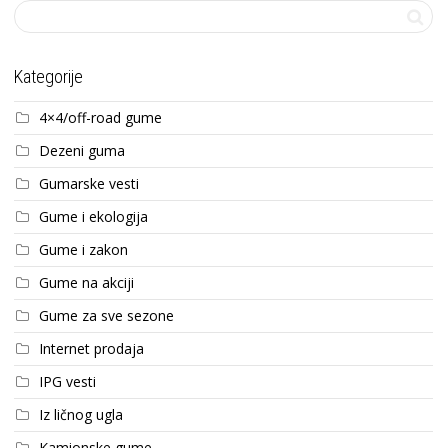
Kategorije
4×4/off-road gume
Dezeni guma
Gumarske vesti
Gume i ekologija
Gume i zakon
Gume na akciji
Gume za sve sezone
Internet prodaja
IPG vesti
Iz ličnog ugla
Kamionske gume