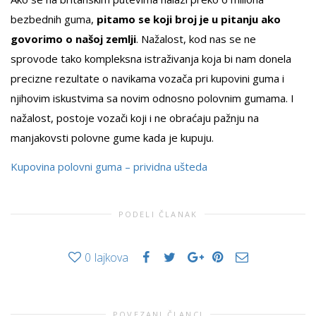
bezbednih guma,
pitamo se koji broj je u pitanju ako
govorimo o našoj zemlji
. Nažalost, kod nas se ne
sprovode tako kompleksna istraživanja koja bi nam donela
precizne rezultate o navikama vozača pri kupovini guma i
njihovim iskustvima sa novim odnosno polovnim gumama. I
nažalost, postoje vozači koji i ne obraćaju pažnju na
manjakovsti polovne gume kada je kupuju.
Kupovina polovni guma – prividna ušteda
PODELI ČLANAK
0
lajkova
POVEZANI ČLANCI