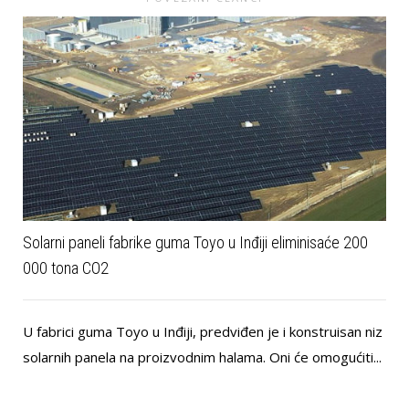
Solarni paneli fabrike guma Toyo u Inđiji eliminisaće 200
000 tona CO2
U fabrici guma Toyo u Inđiji, predviđen je i konstruisan niz
solarnih panela na proizvodnim halama. Oni će omogućiti...