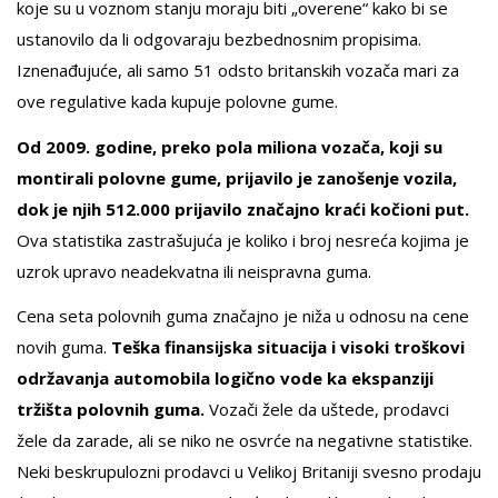
koje su u voznom stanju moraju biti „overene“ kako bi se
ustanovilo da li odgovaraju bezbednosnim propisima.
Iznenađujuće, ali samo 51 odsto britanskih vozača mari za
ove regulative kada kupuje polovne gume.
Od 2009. godine, preko pola miliona vozača, koji su
montirali polovne gume, prijavilo je zanošenje vozila,
dok je njih 512.000 prijavilo značajno kraći kočioni put.
Ova statistika zastrašujuća je koliko i broj nesreća kojima je
uzrok upravo neadekvatna ili neispravna guma.
Cena seta polovnih guma značajno je niža u odnosu na cene
novih guma.
Teška finansijska situacija i visoki troškovi
održavanja automobila logično vode ka ekspanziji
tržišta polovnih guma.
Vozači žele da uštede, prodavci
žele da zarade, ali se niko ne osvrće na negativne statistike.
Neki beskrupulozni prodavci u Velikoj Britaniji svesno prodaju