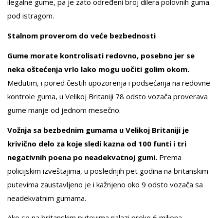
ilegalne gume, pa je zato određeni broj dilera polovnih guma
pod istragom.
Stalnom proverom do veće bezbednosti
Gume morate kontrolisati redovno, posebno jer se
neka oštećenja vrlo lako mogu uočiti golim okom.
Međutim, i pored čestih upozorenja i podsećanja na redovne
kontrole guma, u Velikoj Britaniji 78 odsto vozača proverava
gume manje od jednom mesečno.
Vožnja sa bezbednim gumama u Velikoj Britaniji je
krivično delo za koje sledi kazna od 100 funti i tri
negativnih poena po neadekvatnoj gumi.
Prema
policijskim izveštajima, u poslednjih pet godina na britanskim
putevima zaustavljeno je i kažnjeno oko 9 odsto vozača sa
neadekvatnim gumama.
Ako se na britanskim putevima nalazi preko 6 miliona