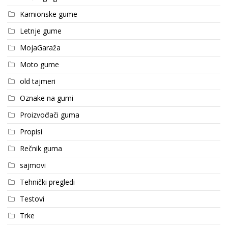
Kamionske gume
Letnje gume
MojaGaraža
Moto gume
old tajmeri
Oznake na gumi
Proizvođači guma
Propisi
Rečnik guma
sajmovi
Tehnički pregledi
Testovi
Trke