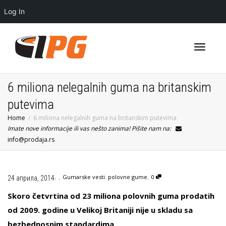
Log In
Toggle
6 miliona nelegalnih guma na britanskim
putevima
Home
6 miliona nelegalnih guma na britanskim putevima
navigati
Imate nove informacije ili vas nešto zanima! Pišite nam na:
info@prodaja.rs
,
,
,
Gumarske vesti
,
polovne gume
0
24 априла, 2014
Skoro četvrtina od 23 miliona polovnih guma prodatih
od 2009. godine u Velikoj Britaniji nije u skladu sa
bezbednosnim standardima.