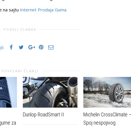
e na sajtu
Internet Prodaja Guma.
PODELI ČLANAK
ajk
POVEZANI ČLANCI
Dunlop RoadSmart II
Michelin CrossClimate 
gume za
Spoj nespojivog