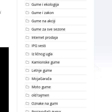
Gume i ekologija
i
Gume i zakon
Gume na akciji
Gume za sve sezone
Internet prodaja
IPG vesti
Iz ličnog ugla
Kamionske gume
Letnje gume
MojaGaraža
Moto gume
old tajmeri
Oznake na gumi
Proizvođači guma