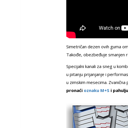
Simetričan dezen ovih guma omog
Takođe, obezbeđuje smanjen ri
Specijalni kanali za sneg u kom
u pitanju prijanjanje i perfor
u zimskim mesecima. Zvanična 
pronaći
oznaku M+S
i pahulj