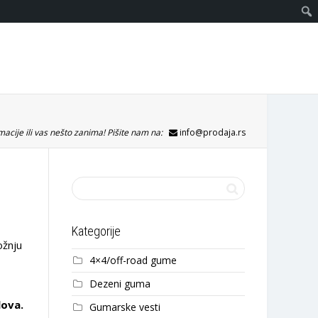
acije ili vas nešto zanima! Pišite nam na:
info@prodaja.rs
Kategorije
ožnju
4×4/off-road gume
Dezeni guma
lova.
Gumarske vesti