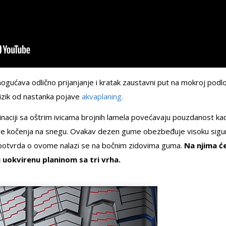
ućava odlično prijanjanje i kratak zaustavni put na mokroj podlo
zik od nastanka pojave
akvaplaning.
binaciji sa oštrim ivicama brojnih lamela povećavaju pouzdanost ka
mase kočenja na snegu. Ovakav dezen gume obezbeđuje visoku sigu
potvrda o ovome nalazi se na bočnim zidovima guma.
Na njima ć
u uokvirenu planinom sa tri vrha.