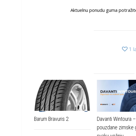
Aktuelnu ponudu guma potražit
1
l
Barum Bravuris 2
Davanti Wintoura –
pouzdane zimske 
svaku vožnju