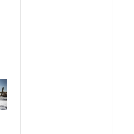
–
Štedljiva: Kumho Ecowing
Dunlop SP Winter
ES01 KH27
Response