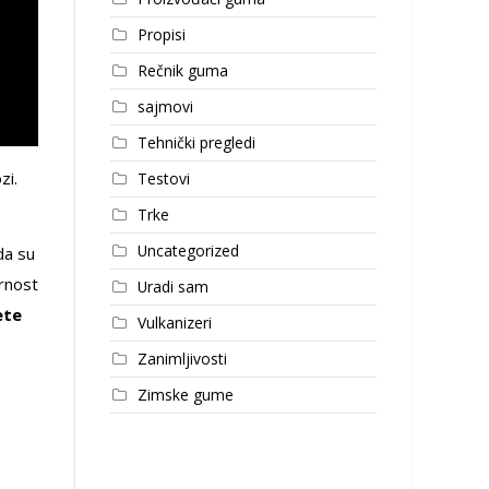
Propisi
Rečnik guma
sajmovi
Tehnički pregledi
zi.
Testovi
Trke
Uncategorized
da su
rnost
Uradi sam
ete
Vulkanizeri
Zanimljivosti
Zimske gume