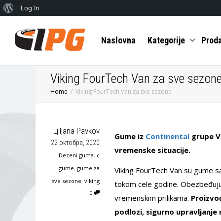
О
Log In
Вордпресу
Naslovna
Kategorije
Prod
Viking FourTech Van za sve sezon
Home
Viking FourTech Van za sve sezone
Ljiljana Pavkov
Gume iz
Continental
grupe Vi
22 октобра, 2020
vremenske situacije.
Dezeni guma
,
c
gume
,
gume za
Viking FourTech Van su gume sa
sve sezone
,
viking
tokom cele godine. Obezbeđuju 
0
vremenskim prilikama.
Proizvo
podlozi, sigurno upravljanje