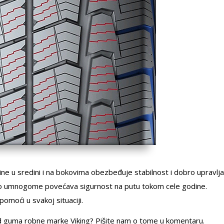
ne u sredini i na bokovima obezbeđuje stabilnost i dobro upravlja
o umnogome povećava sigurnost na putu tokom cele godine.
omoći u svakoj situaciji.
od guma robne marke Viking? Pišite nam o tome u komentaru.