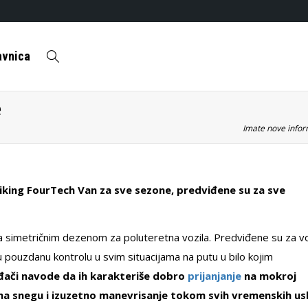
avnica
e
Imate nove inform
king FourTech Van za sve sezone, predviđene su za sve
 simetričnim dezenom za poluteretna vozila. Predviđene su za v
pouzdanu kontrolu u svim situacijama na putu u bilo kojim
đači navode da ih karakteriše dobro
prijanjanje
na mokroj
 na snegu i izuzetno manevrisanje tokom svih vremenskih us