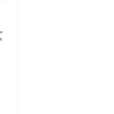
Predstavljamo vam gumu
Dunlop SP Winter
koju je Kumho premijerno
Response, kako joj i ime
prikazao kao „ekonomičnu i
kaže, predstavlja zimsku
že
ekološki nastrojenu“. Iz
gumu visokih performansi
ti
Kumha kažu da će vam...
koja tokom zime
obezbeđuje bolju...