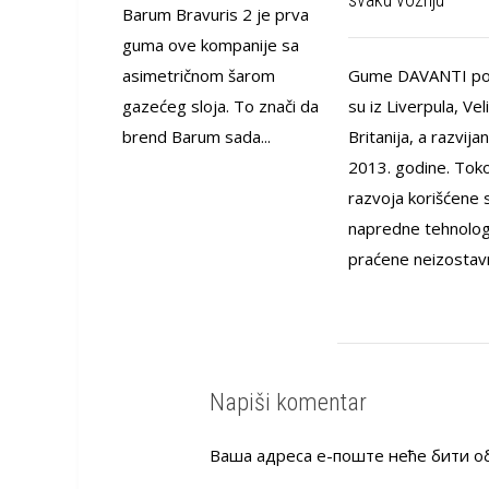
Barum Bravuris 2 je prva
guma ove kompanije sa
asimetričnom šarom
Gume DAVANTI po
gazećeg sloja. To znači da
su iz Liverpula, Vel
brend Barum sada...
Britanija, a razvija
2013. godine. To
razvoja korišćene 
napredne tehnolog
praćene neizostav
Napiši komentar
Ваша адреса е-поште неће бити о