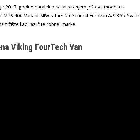
e 2017. godine paralelno sa lansiranjem još dva modela iz
 MPS 400 Variant AllWeather 2 i General Eurovan A/S 365. Sva tr
na tržište kao različite robne marke.
ena Viking FourTech Van