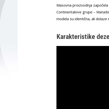
Masovna proizvodnja započela j
Continentalove grupe – Matador
modela su identična, ali dolaze 
Karakteristike dez