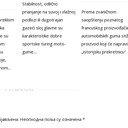
Stabilnost, odlično
prianjanje na suvoj i vlažnoj
Prema zvaničnom
reklom
podlozi ili dugotrajan
saopštenju poznatog
ika
gazeći sloj glavne su
francuskog proizvođača
ne su
karakteristike dobre
automobilskih guma sti
kom
sportske turing moto-
proizvod koji će napravi
su
gume....
„istorijsku prekretnicu“.
ije,
nom...
0 KOMENTARA
бјављена.
Неопходна поља су означена
*