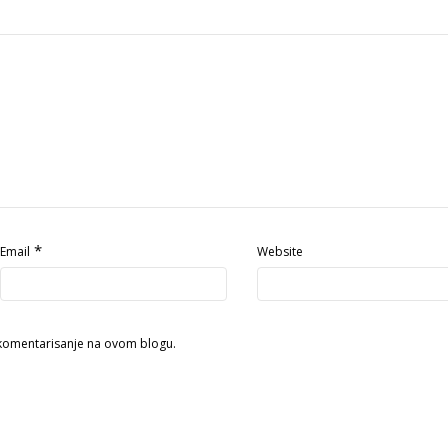
*
Email
Website
 komentarisanje na ovom blogu.