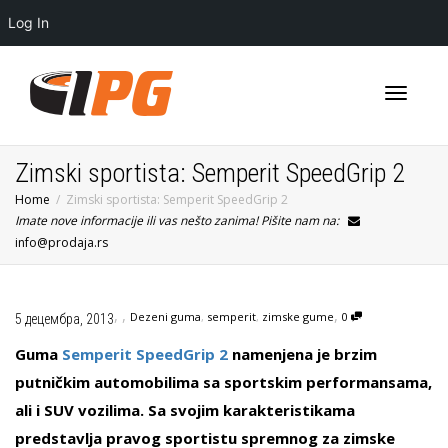
Log In
Toggle
Zimski sportista: Semperit SpeedGrip 2
Home
Zimski sportista: Semperit SpeedGrip 2
Imate nove informacije ili vas nešto zanima! Pišite nam na:
navigati
info@prodaja.rs
,
,
,
Dezeni guma
,
semperit
,
zimske gume
0
5 децембра, 2013
Guma
Semperit SpeedGrip 2
namenjena je brzim
putničkim automobilima sa sportskim performansama,
ali i SUV vozilima. Sa svojim karakteristikama
predstavlja pravog sportistu spremnog za zimske