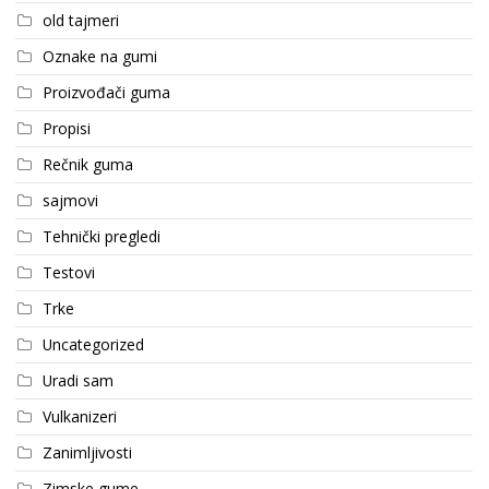
old tajmeri
Oznake na gumi
Proizvođači guma
Propisi
Rečnik guma
sajmovi
Tehnički pregledi
Testovi
Trke
Uncategorized
Uradi sam
Vulkanizeri
Zanimljivosti
Zimske gume