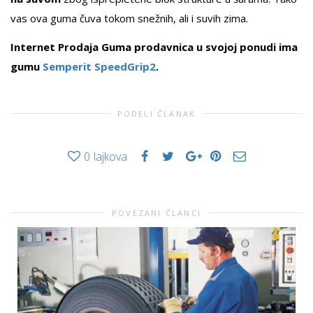
vas ova guma čuva tokom snežnih, ali i suvih zima.
Internet Prodaja Guma prodavnica u svojoj ponudi ima
gumu
Semperit SpeedGrip2
.
PODELI ČLANAK
0
lajkova
POVEZANI ČLANCI