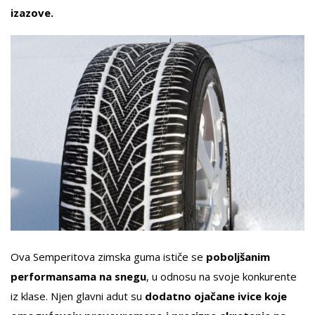
izazove.
Ova Semperitova zimska guma ističe se
poboljšanim
performansama na snegu
, u odnosu na svoje konkurente
iz klase. Njen glavni adut su
dodatno ojačane ivice koje