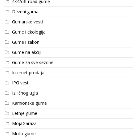
4×4/off-road gume
Dezeni guma
Gumarske vesti
Gume i ekologija
Gume i zakon
Gume na akciji
Gume za sve sezone
Internet prodaja
IPG vesti
Iz ličnog ugla
Kamionske gume
Letnje gume
MojaGaraža
Moto gume