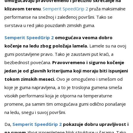
omogućavaju pravovremeno i precizno skretanje na
klizavom terenu
.
Semperit SpeedGrip 2
pruža maksimalne
performanse na snežnoj i zaleđenoj površini. Tako se
svrstava u red jako pouzdanih zimskih guma.
Semperit SpeedGrip 2
omogućava veoma dobro
kočenje na ledu zbog položaja lamela.
Lamele su na ovoj
gumi postavljene pravo. Tako je zaustavni put kraći, a
bezbednost povećana.
Pravovremeno i sigurno kočenje
jedan je od glavnih kriterijuma koji moraju biti ispunjeni
tokom zimskih meseci.
Ovo je omogućeno i smešom od
koje je guma napravljena, a to je troslojna gumena smeša
visokih performansi koja je otporna na temperaturne
promene, pa samim tim omogućava gumi odlično ponašanje
na ledu, snegu i suvoj površini.
Da,
Semperit SpeedGrip 2
pokazuje dobru upravljivost i
na suvom
zbog isprepletene blok strukture u šarama. Tako