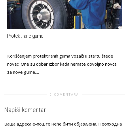
Protektirane gume
Korišćenjem protektiranih guma vozači u startu štede
novac. One su dobar izbor kada nemate dovoljno novca
za nove gume,...
k
0 KOMENTARA
Napiši komentar
Ваша адреса е-поште неће бити објављена.
Неопходна