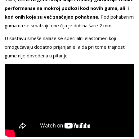
performanse na mokroj podlozi kod novih guma, ali i
kod onih koje su već značajno pohabane.
Pod pohabanim
gumama se smatraju one čija je dubina šare 2 mm.
U sastavu smeše nalaze se specijalni elastomeri koji
omogućavaju dodatno prijanjanje, a da pri tome trajnost
gume nije dovedena u pitanje.