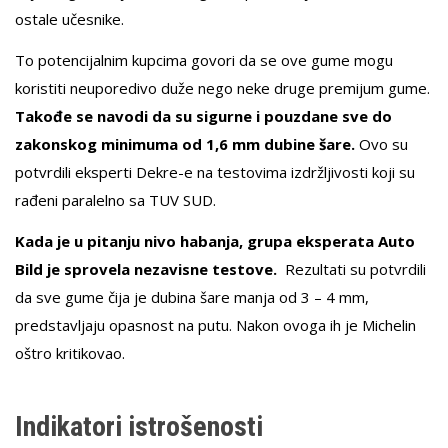
ostale učesnike.
To potencijalnim kupcima govori da se ove gume mogu
koristiti neuporedivo duže nego neke druge premijum gume.
Takođe se navodi da su sigurne i pouzdane sve do
zakonskog minimuma od 1,6 mm dubine šare.
Ovo su
potvrdili eksperti Dekre-e na testovima izdržljivosti koji su
rađeni paralelno sa TUV SUD.
Kada je u pitanju nivo habanja, grupa eksperata Auto
Bild je sprovela nezavisne testove.
Rezultati su potvrdili
da sve gume čija je dubina šare manja od 3 – 4 mm,
predstavljaju opasnost na putu. Nakon ovoga ih je Michelin
oštro kritikovao.
Indikatori istrošenosti