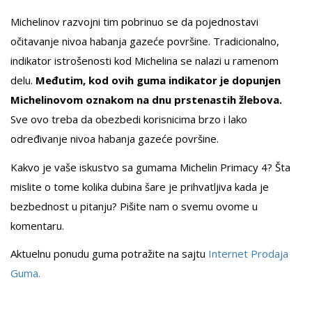
Michelinov razvojni tim pobrinuo se da pojednostavi
očitavanje nivoa habanja gazeće površine. Tradicionalno,
indikator istrošenosti kod Michelina se nalazi u ramenom
delu.
Međutim, kod ovih guma indikator je dopunjen
Michelinovom oznakom na dnu prstenastih žlebova.
Sve ovo treba da obezbedi korisnicima brzo i lako
određivanje nivoa habanja gazeće površine.
Kakvo je vaše iskustvo sa gumama Michelin Primacy 4? Šta
mislite o tome kolika dubina šare je prihvatljiva kada je
bezbednost u pitanju? Pišite nam o svemu ovome u
komentaru.
Aktuelnu ponudu guma potražite na sajtu
Internet Prodaja
Guma.