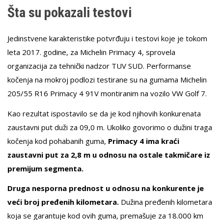
Šta su pokazali testovi
Jedinstvene karakteristike potvrđuju i testovi koje je tokom
leta 2017. godine, za Michelin Primacy 4, sprovela
organizacija za tehnički nadzor TUV SUD. Performanse
kočenja na mokroj podlozi testirane su na gumama Michelin
205/55 R16 Primacy 4 91V montiranim na vozilo VW Golf 7.
Kao rezultat ispostavilo se da je kod njihovih konkurenata
zaustavni put duži za 09,0 m. Ukoliko govorimo o dužini traga
kočenja kod pohabanih guma,
Primacy 4 ima kraći
zaustavni put za 2,8 m u odnosu na ostale takmičare iz
premijum segmenta.
Druga nesporna prednost u odnosu na konkurente je
veći broj pređenih kilometara.
Dužina pređenih kilometara
koja se garantuje kod ovih guma, premašuje za 18.000 km