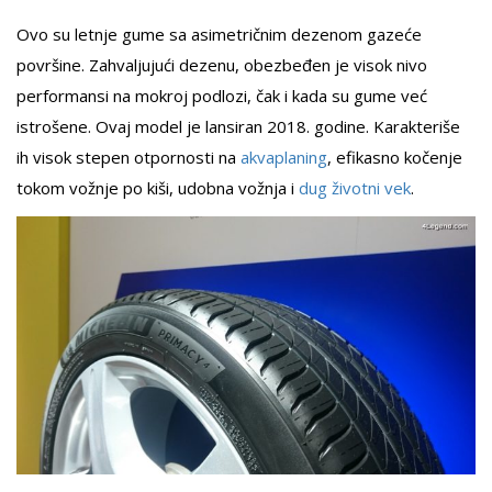
Ovo su letnje gume sa asimetričnim dezenom gazeće
površine. Zahvaljujući dezenu, obezbeđen je visok nivo
performansi na mokroj podlozi, čak i kada su gume već
istrošene. Ovaj model je lansiran 2018. godine. Karakteriše
ih visok stepen otpornosti na
akvaplaning
, efikasno kočenje
tokom vožnje po kiši, udobna vožnja i
dug životni vek
.