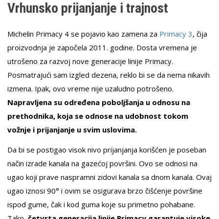
Vrhunsko prijanjanje i trajnost
Michelin Primacy 4 se pojavio kao zamena za
Primacy 3
, čija
proizvodnja je započela 2011. godine. Dosta vremena je
utrošeno za razvoj nove generacije linije Primacy.
Posmatrajući sam izgled dezena, reklo bi se da nema nikavih
izmena. Ipak, ovo vreme nije uzaludno potrošeno.
Napravljena su određena poboljšanja u odnosu na
prethodnika, koja se odnose na udobnost tokom
vožnje i prijanjanje u svim uslovima.
Da bi se postigao visok nivo prijanjanja korišćen je poseban
način izrade kanala na gazećoj površini. Ovo se odnosi na
ugao koji prave naspramni zidovi kanala sa dnom kanala. Ovaj
ugao iznosi 90° i ovim se osigurava brzo čišćenje površine
ispod gume, čak i kod guma koje su primetno pohabane.
Tako,
četvrta generacija linije Primacy garantuje visoke