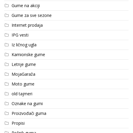
Gume na akciji
Gume za sve sezone
Internet prodaja
IPG vesti
Iz ličnog ugla
Kamionske gume
Letnje gume
MojaGaraža
Moto gume
old tajmeri
Oznake na gumi
Proizvođači guma
Propisi
Rečnik guma