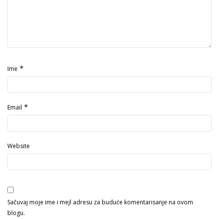
*
Ime
*
Email
Website
Sačuvaj moje ime i mejl adresu za buduće komentarisanje na ovom
blogu.