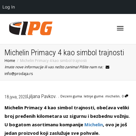
Log In
Toggle
Michelin Primacy 4 kao simbol trajnosti
Home
Michelin Primacy 4 kao simbol trajnosti
Imate nove informacije ili vas nešto zanima! Pišite nam na:
navigati
info@prodaja.rs
,
,
,
Ljiljana Pavkov
Dezeni guma
,
letnje gume
,
michelin
0
18 јуна, 2020
Michelin Primacy 4 kao simbol trajnosti, obećava veliki
broj pređenih kilometara uz sigurnu i bezbednu vožnju.
U bogatom asortimanu kompanije
Michelin
, ovo je još
jedan proizvod koji zaslužuje sve pohvale.