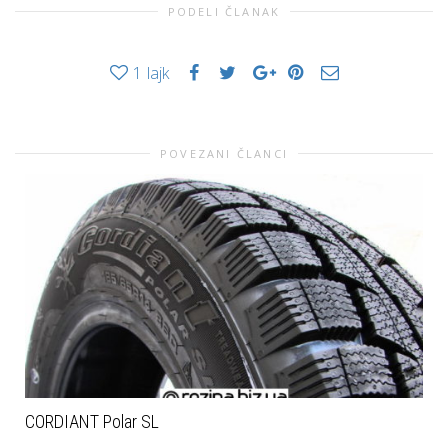
PODELI ČLANAK
1
lajk
POVEZANI ČLANCI
CORDIANT Polar SL