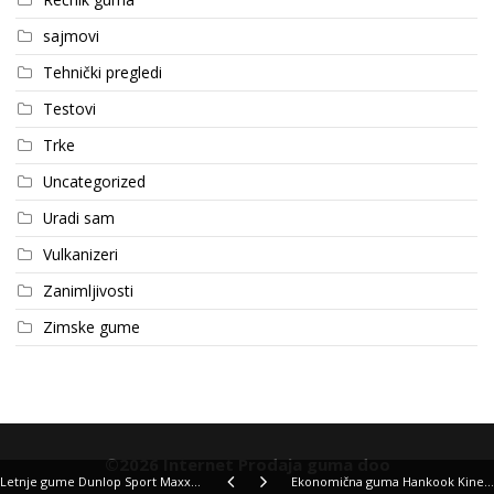
sajmovi
Tehnički pregledi
Testovi
Trke
Uncategorized
Uradi sam
Vulkanizeri
Zanimljivosti
Zimske gume
©2026 Internet Prodaja guma doo
Letnje gume Dunlop Sport Maxx RT2 SUV
Ekonomična guma Hankook Kinergy Eco2 K435