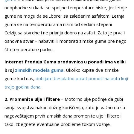
neophodne su kada su spoljne temperature niske, jer letnje
gume ne mogu da se „bore“ sa zaleđenim asfaltom. Letnja
guma se na temperaturama nižim od sedam stepeni
Celzijusa stvrdne i ne prianja dobro na asfalt. Zato je prva i
osnovna stvar – nabaviti ili montirati zimske gume pre nego
što temperature padnu.
Internet Prodaja Guma prodavnica u ponudi ima veliki
broj
zimskih modela guma
.
Ukoliko kupite dve zimske
gume kod nas,
dobijate besplatno paket pomoći na putu koji
traje godinu dana
.
2. Promenite ulje i filtere
– Motorno ulje počinje da gubi
svoja svojstva nakon dužeg korišćenja, zato je važno da sa
nagoveštajem prvih zimskih dana promenite ulje i filtere i
tako izbegnete eventualne probleme tokom vožnje.