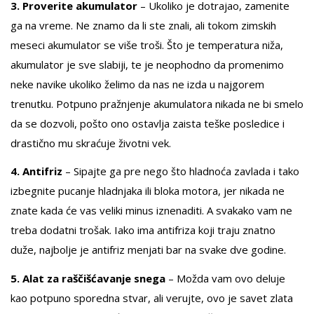
3. Proverite akumulator
– Ukoliko je dotrajao, zamenite
ga na vreme. Ne znamo da li ste znali, ali tokom zimskih
meseci akumulator se više troši. Što je temperatura niža,
akumulator je sve slabiji, te je neophodno da promenimo
neke navike ukoliko želimo da nas ne izda u najgorem
trenutku. Potpuno pražnjenje akumulatora nikada ne bi smelo
da se dozvoli, pošto ono ostavlja zaista teške posledice i
drastično mu skraćuje životni vek.
4. Antifriz
– Sipajte ga pre nego što hladnoća zavlada i tako
izbegnite pucanje hladnjaka ili bloka motora, jer nikada ne
znate kada će vas veliki minus iznenaditi. A svakako vam ne
treba dodatni trošak. Iako ima antifriza koji traju znatno
duže, najbolje je antifriz menjati bar na svake dve godine.
5. Alat za raščišćavanje snega
– Možda vam ovo deluje
kao potpuno sporedna stvar, ali verujte, ovo je savet zlata