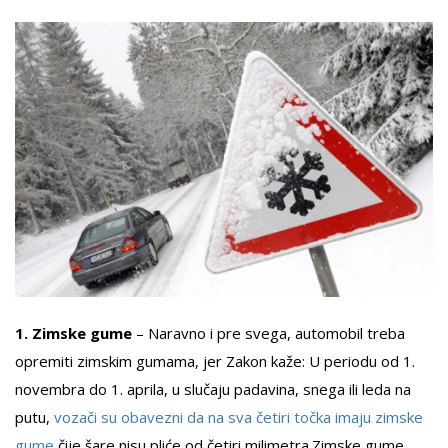
1. Zimske gume
– Naravno i pre svega, automobil treba
opremiti zimskim gumama, jer Zakon kaže: U periodu od 1.
novembra do 1. aprila, u slučaju padavina, snega ili leda na
putu,
vozači su obavezni da na sva četiri točka imaju zimske
gume
čije šare nisu pliće od četiri milimetra.Zimske gume