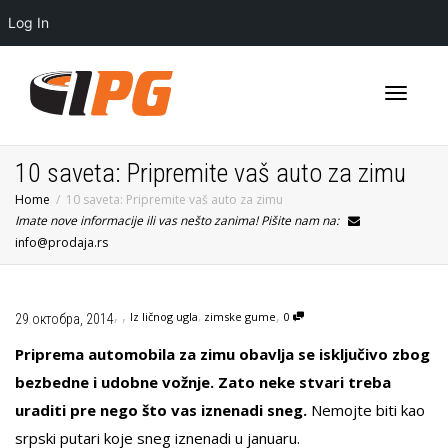
Log In
Toggle
10 saveta: Pripremite vaš auto za zimu
Home
10 saveta: Pripremite vaš auto za zimu
Imate nove informacije ili vas nešto zanima! Pišite nam na:
navigati
info@prodaja.rs
,
,
,
Iz ličnog ugla
,
zimske gume
0
29 октобра, 2014
Priprema automobila za zimu obavlja se isključivo zbog
bezbedne i udobne vožnje. Zato neke stvari treba
uraditi pre nego što vas iznenadi sneg.
Nemojte biti kao
srpski putari koje sneg iznenadi u januaru.