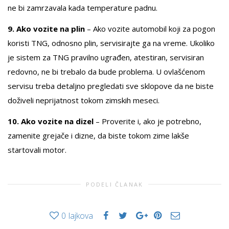
ne bi zamrzavala kada temperature padnu.
9. Ako vozite na plin
– Ako vozite automobil koji za pogon
koristi TNG, odnosno plin, servisirajte ga na vreme. Ukoliko
je sistem za TNG pravilno ugrađen, atestiran, servisiran
redovno, ne bi trebalo da bude problema. U ovlašćenom
servisu treba detaljno pregledati sve sklopove da ne biste
doživeli neprijatnost tokom zimskih meseci.
10. Ako vozite na dizel
– Proverite i, ako je potrebno,
zamenite grejače i dizne, da biste tokom zime lakše
startovali motor.
PODELI ČLANAK
0
lajkova