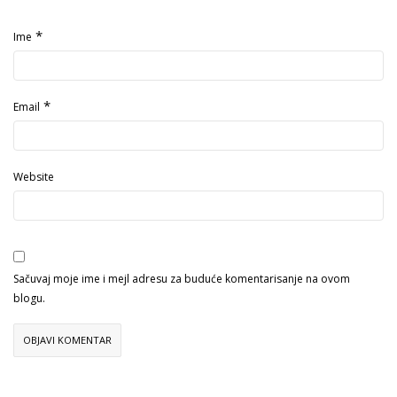
*
Ime
*
Email
Website
Sačuvaj moje ime i mejl adresu za buduće komentarisanje na ovom
blogu.