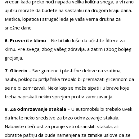
vredan kada preko noći napada velika količna snega, a vi rano
ujutru morate da budete na sastanku na drugom kraju dana.
Metlica, lopatica i strugač leda je vaša verna družina za
snežne dane.
6. Proverite klimu
– Ne bi bilo loše da očistite filtere za
klimu. Pre svega, zbog vašeg zdravlja, a zatim i zbog boljeg
grejanja.
7. Glicerin
– Sve gumene i plastične delove na vratima,
haubi, poklopcu prtljažnika trebalo bi premazati glicerinom da
se ne bi zamrzavali. Neka kap se može sipati i u brave koje
treba naprskati nekim sprejom protiv zamrzavanja.
8. Za odmrzavanje stakala
– U automobilu bi trebalo uvek
da imate neko sredstvo za brzo odmrzavanje stakala.
Nabavite i tečnost za pranje vetrobranskih stakala, ali
obratite pažnju da bude namenjena za zimske uslove da se