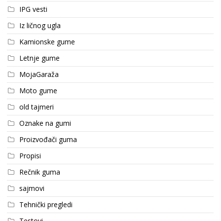
IPG vesti
Iz ličnog ugla
Kamionske gume
Letnje gume
MojaGaraža
Moto gume
old tajmeri
Oznake na gumi
Proizvođači guma
Propisi
Rečnik guma
sajmovi
Tehnički pregledi
Testovi