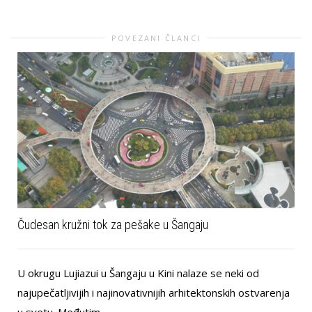
POVEZANI ČLANCI
Čudesan kružni tok za pešake u Šangaju
U okrugu Lujiazui u Šangaju u Kini nalaze se neki od
najupečatljivijih i najinovativnijih arhitektonskih ostvarenja
u svetu. Međutim...