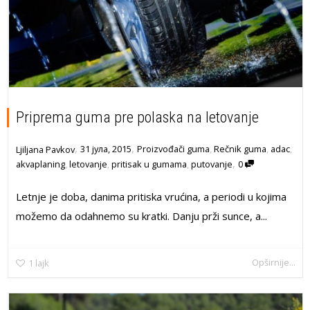
Priprema guma pre polaska na letovanje
,
,
31 јула, 2015
Proizvođači guma
,
Rečnik guma
,
adac
,
Ljiljana Pavkov
,
akvaplaning
,
letovanje
,
pritisak u gumama
,
putovanje
0
Letnje je doba, danima pritiska vrućina, a periodi u kojima
možemo da odahnemo su kratki. Danju prži sunce, a...
Opširnije...
1
lajk