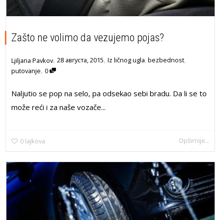
Zašto ne volimo da vezujemo pojas?
,
,
28 августа, 2015
Iz ličnog ugla
,
bezbednost
,
Ljiljana Pavkov
,
putovanje
0
Naljutio se pop na selo, pa odsekao sebi bradu. Da li se to
može reći i za naše vozače...
Opširnije...
0
lajkova