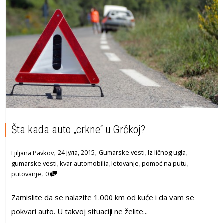
Šta kada auto „crkne“ u Grčkoj?
,
,
24 јула, 2015
Gumarske vesti
,
Iz ličnog ugla
,
Ljiljana Pavkov
gumarske vesti
,
kvar automobilia
,
letovanje
,
pomoć na putu
,
,
putovanje
0
Zamislite da se nalazite 1.000 km od kuće i da vam se
pokvari auto. U takvoj situaciji ne želite...