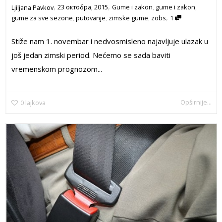
,
,
23 октобра, 2015
Gume i zakon
,
gume i zakon
,
Ljiljana Pavkov
,
gume za sve sezone
,
putovanje
,
zimske gume
,
zobs
1
Stiže nam 1. novembar i nedvosmisleno najavljuje ulazak u
još jedan zimski period. Nećemo se sada baviti
vremenskom prognozom...
Opširnije...
0
lajkova