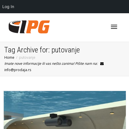
Log In
Toggle
Tag Archive for: putovanje
Home
putovanje
Imate nove informacije ili vas nešto zanima! Pišite nam na:
navigati
info@prodaja.rs