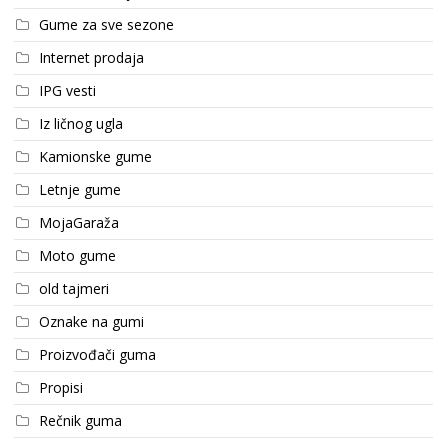
Gume za sve sezone
Internet prodaja
IPG vesti
Iz ličnog ugla
Kamionske gume
Letnje gume
MojaGaraža
Moto gume
old tajmeri
Oznake na gumi
Proizvođači guma
Propisi
Rečnik guma