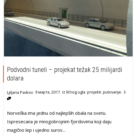
Podvodni tuneli – projekat težak 25 milijardi
dolara
,
,
,
9 марта, 2017
Iz ličnog ugla
,
projekti
,
putovanje
3
Ljiljana Pavkov
Norveška ima jednu od najlepših obala na svetu.
Ispresecana je mnogobrojnim fjordovima koji daju
magično lep i ujedno surov...