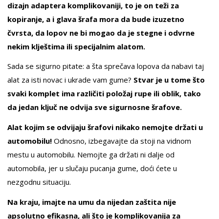
dizajn adaptera komplikovaniji, to je on teži za
kopiranje, a i glava šrafa mora da bude izuzetno
čvrsta, da lopov ne bi mogao da je stegne i odvrne
nekim klještima ili specijalnim alatom.
Sada se sigurno pitate: a šta sprečava lopova da nabavi taj
alat za isti novac i ukrade vam gume?
Stvar je u tome što
svaki komplet ima različiti položaj rupe ili oblik, tako
da jedan ključ ne odvija sve sigurnosne šrafove.
Alat kojim se odvijaju šrafovi nikako nemojte držati u
automobilu!
Odnosno, izbegavajte da stoji na vidnom
mestu u automobilu. Nemojte ga držati ni dalje od
automobila, jer u slučaju pucanja gume, doći ćete u
nezgodnu situaciju.
Na kraju, imajte na umu da nijedan zaštita nije
apsolutno efikasna, ali što je komplikovanija za