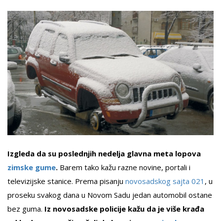
Izgleda da su poslednjih nedelja glavna meta lopova
zimske gume
.
Barem tako kažu razne novine, portali i
televizijske stanice. Prema pisanju
novosadskog sajta 021
, u
proseku svakog dana u Novom Sadu jedan automobil ostane
bez guma.
Iz novosadske policije kažu da je više krađa