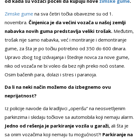
od kada su vozači počeli da kupuju nove
zimske gume
.
Zimske gume
na sva četiri točka obavezne su od 1.
novembra.
Činjenica je da većini vozača u našoj zemlji
nabavka novih guma predstavlja veliki trošak.
Međutim,
trošak nije samo nabavka, već i montiranje i demontiranje
gume, za šta je po točku potrebno od 350 do 600 dinara.
Upravo zbog tog izdvajanja i štednje novca za nove gume,
niko od vozača ne bi voleo da bez njih preko noći ostane.
Osim bačenih para, dolazi i stres i paranoja.
Da li na neki način možemo da izbegnemo ovu
neprijatnost?
Iz policije navode da kradljivci „operišu“ na neosvetljenim
parkinzima i skidaju točkove sa automobila koji nemaju alarm.
Jedno od rešenja je parkiranje vozila u garaži,
ali šta je
sa onim vozačima koji nemaju tu mogućnost?!
Parkiranje na