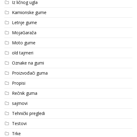
Iz ličnog ugla
Kamionske gume
Letnje gume
MojaGaraža
Moto gume
old tajmeri
Oznake na gumi
Proizvođači guma
Propisi
Rečnik guma
sajmovi
Tehnički pregledi
Testovi
Trke