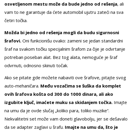
osvetljenom mestu može da bude jedno od rešenja
, ali
vam to ne garantuje da ćete automobil ujutru zateći na sva
četiri točka.
Možda bi jedno od rešenja mogli da budu sigurnosni
šrafovi.
Oni funkcionišu ovako: zameni se jedan standardni
šraf na svakom točku specijalnim šrafom za čije je odvrtanje
potreban poseban alat. Bez tog alata, nemoguće je šraf
odvrnuti, odnosno skinuti točak.
Ako se pitate gde možete nabaviti ove šrafove, pitajte svog
auto-mehaničara.
Među vozačima se šuška da komplet
ovih šrafova košta od 300 do 1000 dinara, ali ako
izgubite ključ, imaćete muku sa skidanjem točka.
Imajte
na umu da je ovde slučaj „koliko para, toliko muzike“.
Nekvalitetni set može vam doneti glavobolju, jer se dešavalo
da se adapter zaglavi u šrafu.
Imajte na umu da, što je