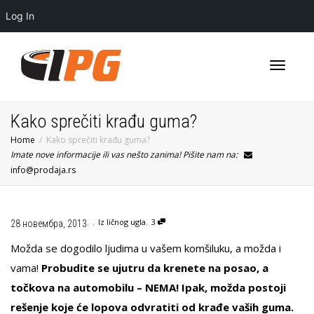
Log In
Toggle
Kako sprečiti krađu guma?
Home
Kako sprečiti krađu guma?
Imate nove informacije ili vas nešto zanima! Pišite nam na:
navigati
info@prodaja.rs
,
,
,
Iz ličnog ugla
3
28 новембра, 2013
Možda se dogodilo ljudima u vašem komšiluku, a možda i
vama!
Probudite se ujutru da krenete na posao, a
točkova na automobilu – NEMA! Ipak, možda postoji
rešenje koje će lopova odvratiti od krađe vaših guma.