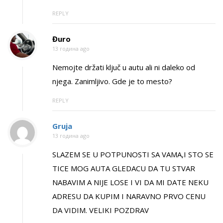
REPLY
Đuro
13 година ago
Nemojte držati ključ u autu ali ni daleko od
njega. Zanimljivo. Gde je to mesto?
REPLY
Gruja
13 година ago
SLAZEM SE U POTPUNOSTI SA VAMA,I STO SE
TICE MOG AUTA GLEDACU DA TU STVAR
NABAVIM A NIJE LOSE I VI DA MI DATE NEKU
ADRESU DA KUPIM I NARAVNO PRVO CENU
DA VIDIM. VELIKI POZDRAV