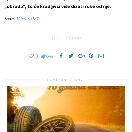
„obradu“, to će kradljivci više dizati ruke od nje.
Izvor:
Vijesti
,
021
PODELI ČLANAK
0
lajkova
POVEZANI ČLANCI