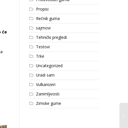
Propisi
Rečnik guma
sajmovi
o će
Tehnički pregledi
Testovi
ma
Trke
Uncategorized
Uradi sam
Vulkanizeri
Zanimljivosti
Zimske gume