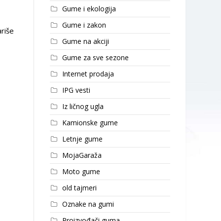
Gume i ekologija
Gume i zakon
riše
Gume na akciji
Gume za sve sezone
Internet prodaja
IPG vesti
Iz ličnog ugla
Kamionske gume
Letnje gume
MojaGaraža
Moto gume
old tajmeri
Oznake na gumi
Proizvođači guma