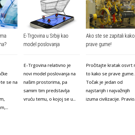
ema
E-Trgovina u Srbiji kao
Ako ste se zapitali kako
ma?
model poslovanja
prave gume!
E-Trgovina relativno je
Pročitajte kratak osvrt 
ačke
novi model poslovanja na
to kako se prave gume.
ete se na
našim prostorima, pa
Točak je jedan od
samim tim predstavlja
najstarijih i najvažnijih
em,
vruću temu, o kojoj se u...
izuma civilizacije. Pravio.
m,...