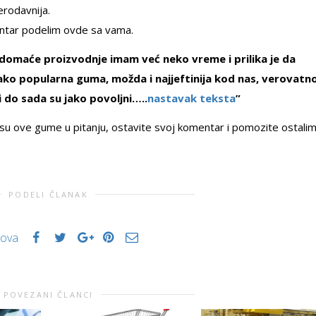
erodavnija.
entar podelim ovde sa vama.
 domaće proizvodnje imam već neko vreme i prilika je da
ako popularna guma, možda i najjeftinija kod nas, verovatn
 do sada su jako povoljni…..
nastavak teksta
”
a su ove gume u pitanju, ostavite svoj komentar i pomozite ostali
PODELI ČLANAK
kova
POVEZANI ČLANCI