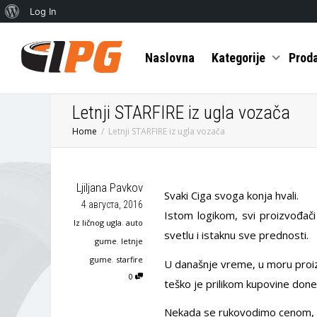
О
Log In
Вордпресу
Naslovna
Kategorije
Prod
Letnji STARFIRE iz ugla vozača
Home
Letnji STARFIRE iz ugla vozača
Ljiljana Pavkov
Svaki Ciga svoga konja hvali.
4 августа, 2016
Istom logikom, svi proizvođači
Iz ličnog ugla
,
auto
svetlu i istaknu sve prednosti.
gume
,
letnje
gume
,
starfire
U današnje vreme, u moru proiz
0
teško je prilikom kupovine don
Nekada se rukovodimo cenom, n