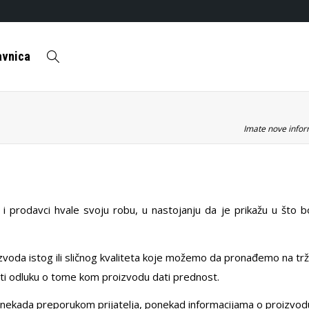
avnica
Imate nove inform
 i prodavci hvale svoju robu, u nastojanju da je prikažu u što b
voda istog ili sličnog kvaliteta koje možemo da pronađemo na trž
eti odluku o tome kom proizvodu dati prednost.
ekada preporukom prijatelja, ponekad informacijama o proizvod