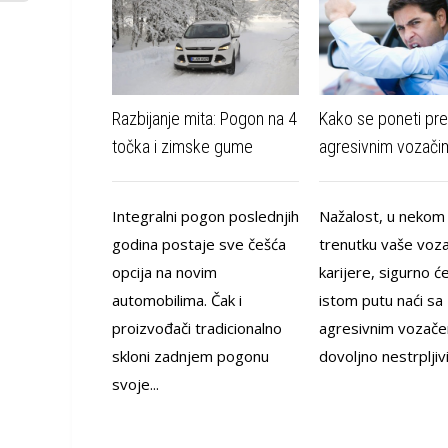
Razbijanje mita: Pogon na 4
Kako se poneti pr
točka i zimske gume
agresivnim vozači
Integralni pogon poslednjih
Nažalost, u nekom
godina postaje sve češća
trenutku vaše voz
opcija na novim
karijere, sigurno ć
automobilima. Čak i
istom putu naći sa
proizvođači tradicionalno
agresivnim vozač
skloni zadnjem pogonu
dovoljno nestrpljivi
svoje...