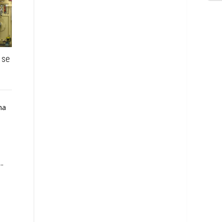
 se
Ko je jači kada pada kiša:
Jezero Pitch – čuveno
zimske ili letnje gume?
nalazište prirodnog asfalta
na
Apsolutno je jasno da su
Da li ste znali da je čuveno
zimske gume pravljene za
jezero Pitch, najveće
zimske uslove i da svoje
površinsko nalazište
karakteristike najbolje
prirodnog asfalta na
..
iskazuju na snežnom...
svetu? Preradom sirovog
asfalta...