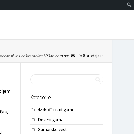
acije ili vas nešto zanima! Pišite nam na:
info@prodaja.rs
oljem
Kategorije
4×4/off-road gume
ištu,
Dezeni guma
Gumarske vesti
u