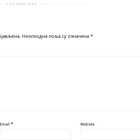
0 KOMENTARA
бјављена.
Неопходна поља су означена
*
*
Email
Website