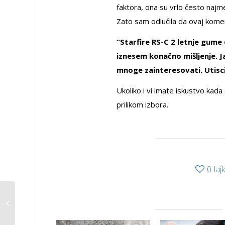
faktora, ona su vrlo često najm
Zato sam odlučila da ovaj kom
“Starfire RS-C 2 letnje gume
iznesem konačno mišljenje. J
mnoge zainteresovati. Utisci
Ukoliko i vi imate iskustvo kad
prilikom izbora.
0
laj