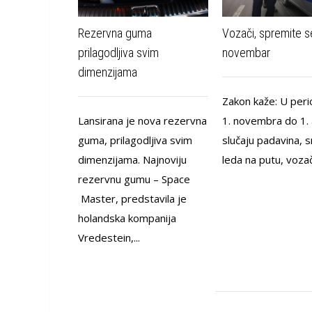
Rezervna guma
Vozači, spremite s
prilagodljiva svim
novembar
dimenzijama
Zakon kaže: U per
Lansirana je nova rezervna
1. novembra do 1. a
guma, prilagodljiva svim
slučaju padavina, sn
dimenzijama. Najnoviju
leda na putu, vozači
rezervnu gumu – Space
Master, predstavila je
holandska kompanija
Vredestein,...