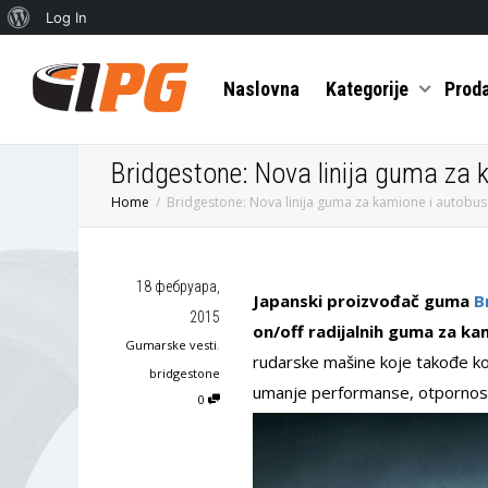
О
Log In
Вордпресу
Naslovna
Kategorije
Prod
Bridgestone: Nova linija guma za 
Home
Bridgestone: Nova linija guma za kamione i autobu
18 фебруара,
Japanski proizvođač guma
B
2015
on/off radijalnih guma za ka
Gumarske vesti
,
rudarske mašine koje takođe ko
bridgestone
umanje performanse, otpornost 
0