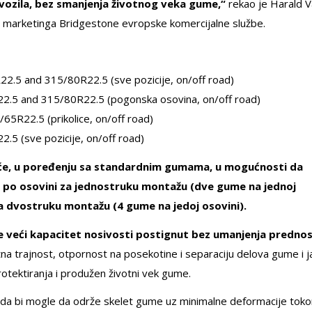
 vozila, bez smanjenja životnog veka gume,“
rekao je Harald 
marketinga Bridgestone evropske komercijalne službe.
2.5 and 315/80R22.5 (sve pozicije, on/off road)
2.5 and 315/80R22.5 (pogonska osovina, on/off road)
5R22.5 (prikolice, on/off road)
.5 (sve pozicije, on/off road)
iće, u poređenju sa standardnim gumama, u mogućnosti da
na po osovini za jednostruku montažu (dve gume na jednoj
a dvostruku montažu (4 gume na jedoj osovini).
e veći kapacitet nosivosti postignut bez umanjenja prednos
tna trajnost, otpornost na posekotine i separaciju delova gume i j
otektiranja i produžen životni vek gume.
 da bi mogle da održe skelet gume uz minimalne deformacije tok