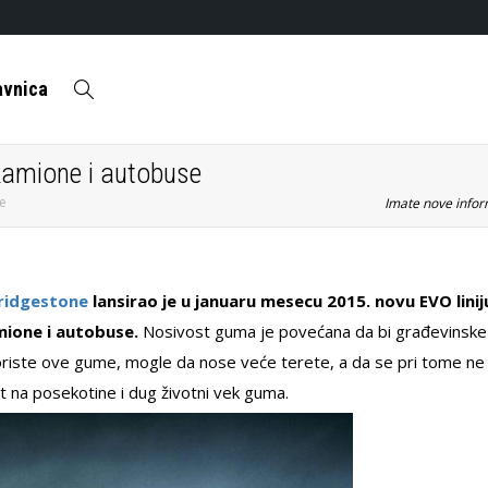
avnica
kamione i autobuse
se
Imate nove inform
ridgestone
lansirao je u januaru mesecu 2015. novu EVO linij
mione i autobuse.
Nosivost guma je povećana da bi građevinske 
riste ove gume, mogle da nose veće terete, a da se pri tome ne
na posekotine i dug životni vek guma.