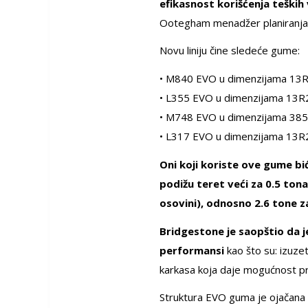
efikasnost korišćenja teških
Ootegham menadžer planiranja 
Novu liniju čine sledeće gume:
• M840 EVO u dimenzijama 13R2
• L355 EVO u dimenzijama 13R2
• M748 EVO u dimenzijama 385/6
• L317 EVO u dimenzijama 13R22
Oni koji koriste ove gume b
podižu teret veći za 0.5 to
osovini), odnosno 2.6 tone z
Bridgestone je saopštio da j
performansi
kao što su: izuze
karkasa koja daje mogućnost pr
Struktura EVO guma je ojačana