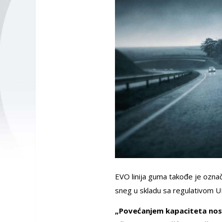
EVO linija guma takođe je ozna
sneg u skladu sa regulativom 
„Povećanjem kapaciteta nosi