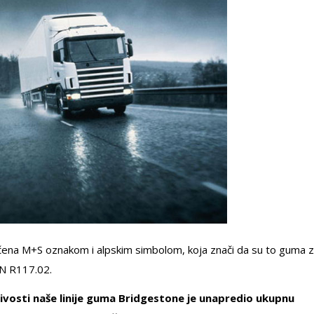
čena M+S oznakom i alpskim simbolom, koja znači da su to guma 
UN R117.02.
vosti naše linije guma Bridgestone je unapredio ukupnu