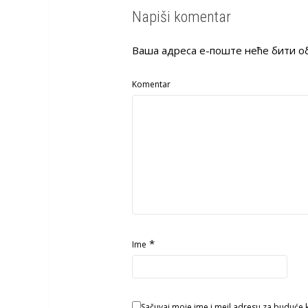
Napiši komentar
Ваша адреса е-поште неће бити о
Komentar
*
Ime
Sačuvaj moje ime i mejl adresu za buduće