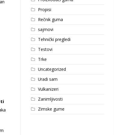
Van
Propisi
Rečnik guma
sajmovi
Tehnički pregledi
Testovi
Trke
Uncategorized
Uradi sam
Vulkanizeri
Zanimljivosti
ti
Zimske gume
aka
om