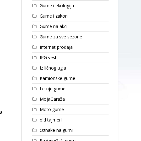
Gume i ekologija
Gume i zakon
Gume na akciji
Gume za sve sezone
Internet prodaja
IPG vesti
Iz ličnog ugla
Kamionske gume
Letnje gume
MojaGaraža
Moto gume
za
old tajmeri
Oznake na gumi
Proizvođači guma