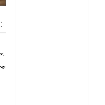
Ova guma sama se zaptiva
Vozači oprez: Lopovi
skidaju zimske gume
i)
Kumho Tire, južnokorejska
kompanija koja je druga
U oktobru i novembru u
gumarska kompanija na
Beogradu je ukradeno 69
svetu, odmah na početku
točkova i guma. Međutim,
no,
2014. godine lansirala je
broj krađa je daleko veći
samozaptivajuću...
jer...
nogi