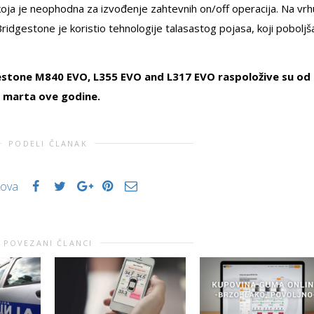
koja je neophodna za izvođenje zahtevnih on/off operacija. Na vrh
idgestone je koristio tehnologije talasastog pojasa, koji poboljš
estone M840 EVO, L355 EVO and L317 EVO raspoložive su od
 marta ove godine.
PODELI ČLANAK
kova
POVEZANI ČLANCI