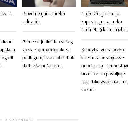
e za 1.
Proverite gume preko
Najčešće greške pri
aplikacije
kupovini guma preko
interneta (i kako ih izbeć
iodu od
Gume su jedini deo vašeg
prila, u
vozila koji ima kontakt sa
Kupovina guma preko
ega ili
podlogom, i zato bi trebalo
interneta postaje sve
...
da ih više poštujete,...
popularnija – jednostav
brzo i često povoljnije.
Ipak, iako zvuči lako, m
vozači...
0 KOMENTARA