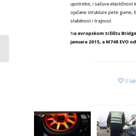
upotrebe, i sačuva elastičnost 
ojačane strukture pete gume, Br
stabilnost i trajnost.
N
a evropskom tržištu Bridg
januara 2015, a M748 EVO od
0
laj