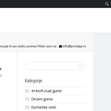
acije ili vas nešto zanima! Pišite nam na:
info@prodaja.rs
u
i
Kategorije
4×4/off-road gume
Dezeni guma
Gumarske vesti