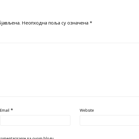
бјављена.
Неопходна поља су означена
*
*
Email
Website
 komentarisanje na ovom blogu.