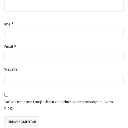
*
Ime
*
Email
Website
Sačuvaj moje ime i mejl adresu za buduće komentarisanje na ovom
blogu.