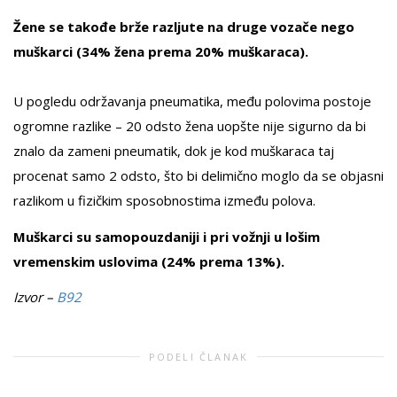
Žene se takođe brže razljute na druge vozače nego
muškarci (34% žena prema 20% muškaraca).
U pogledu održavanja pneumatika, među polovima postoje
ogromne razlike – 20 odsto žena uopšte nije sigurno da bi
znalo da zameni pneumatik, dok je kod muškaraca taj
procenat samo 2 odsto, što bi delimično moglo da se objasni
razlikom u fizičkim sposobnostima između polova.
Muškarci su samopouzdaniji i pri vožnji u lošim
vremenskim uslovima (24% prema 13%).
Izvor –
B92
PODELI ČLANAK