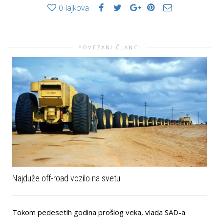
0
lajkova
POVEZANI ČLANCI
Najduže off-road vozilo na svetu
Tokom pedesetih godina prošlog veka, vlada SAD-a