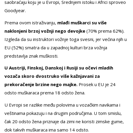
saobraćaju koju je u Evropi, Srednjem istoku i Africi sproveo
Goodyear.
Prema ovom istraživanju,
mlađi muškarci su više
naklonjeni brzoj vožnji nego devojke
(70% prema 62%).
Izgleda da su instruktori vožnje toga svesni, jer većina njih u
EU (52%) smatra da u zapadnoj kulturi brza vožnja
predstavlja znak muškosti.
U Austriji, Finskoj, Danskoj i Rusiji su očevi mladih
vozača skoro dvostruko više kažnjavani za
prekoračenje brzine nego majke.
Prosek u EU je 24
odsto muškaraca prema 18 odsto žena.
U Evropi se razlike među polovima u vozačkim navikama i
veštinama pokazuju i na drugim područjima. U tom smislu,
čak 20 odsto žena priznaje da zimi ne koristi zimske gume,
dok takvih muškaraca ima samo 14 odsto.