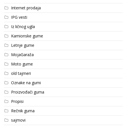
Internet prodaja
IPG vesti
Iz ličnog ugla
Kamionske gume
Letnje gume
MojaGaraža
Moto gume
old tajmeri
Oznake na gumi
Proizvođači guma
Propisi
Rečnik guma
sajmovi