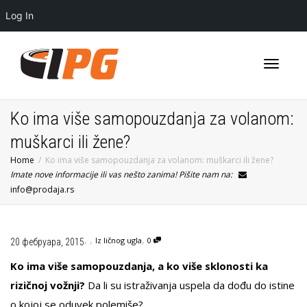
Log In
Toggle
Ko ima više samopouzdanja za volanom:
muškarci ili žene?
Home
Ko ima više samopouzdanja za volanom: muškarci ili žene?
navigati
Imate nove informacije ili vas nešto zanima! Pišite nam na:
info@prodaja.rs
,
,
,
Iz ličnog ugla
0
20 фебруара, 2015
Ko ima više samopouzdanja, a ko više sklonosti ka
rizičnoj vožnji?
Da li su istraživanja uspela da dođu do istine
o kojoj se oduvek polemiše?