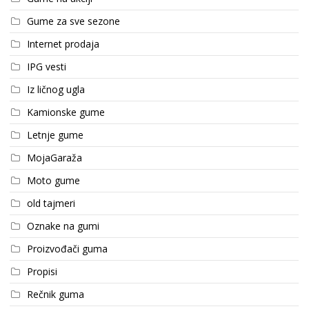
Gume za sve sezone
Internet prodaja
IPG vesti
Iz ličnog ugla
Kamionske gume
Letnje gume
MojaGaraža
Moto gume
old tajmeri
Oznake na gumi
Proizvođači guma
Propisi
Rečnik guma