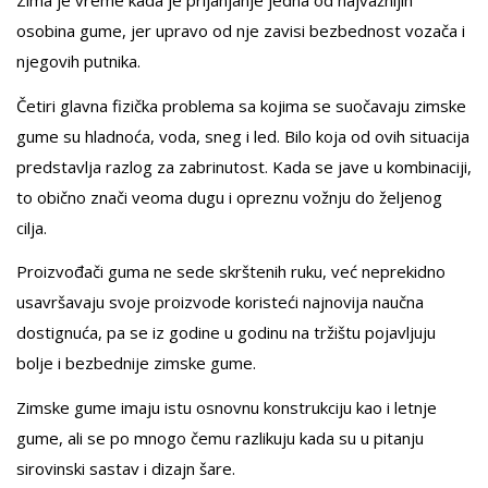
osobina gume, jer upravo od nje zavisi bezbednost vozača i
njegovih putnika.
Četiri glavna fizička problema sa kojima se suočavaju zimske
gume su hladnoća, voda, sneg i led. Bilo koja od ovih situacija
predstavlja razlog za zabrinutost. Kada se jave u kombinaciji,
to obično znači veoma dugu i opreznu vožnju do željenog
cilja.
Proizvođači guma ne sede skrštenih ruku, već neprekidno
usavršavaju svoje proizvode koristeći najnovija naučna
dostignuća, pa se iz godine u godinu na tržištu pojavljuju
bolje i bezbednije zimske gume.
Zimske gume imaju istu osnovnu konstrukciju kao i letnje
gume, ali se po mnogo čemu razlikuju kada su u pitanju
sirovinski sastav i dizajn šare.