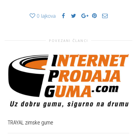
0
lajkova
POVEZANI ČLANCI
TRAYAL zimske gume