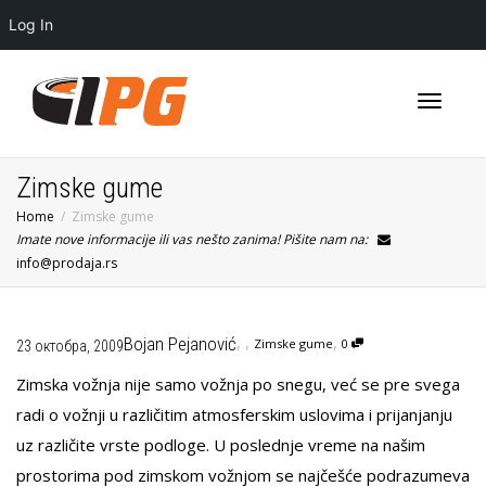
Log In
Toggle
Zimske gume
Home
Zimske gume
Imate nove informacije ili vas nešto zanima! Pišite nam na:
navigati
info@prodaja.rs
,
,
,
Bojan Pejanović
Zimske gume
0
23 октобра, 2009
Zimska vožnja nije samo vožnja po snegu, već se pre svega
radi o vožnji u različitim atmosferskim uslovima i prijanjanju
uz različite vrste podloge. U poslednje vreme na našim
prostorima pod zimskom vožnjom se najčešće podrazumeva