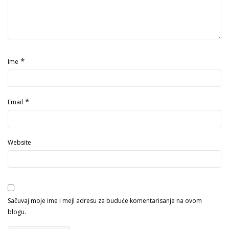
*
Ime
*
Email
Website
Sačuvaj moje ime i mejl adresu za buduće komentarisanje na ovom
blogu.