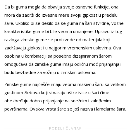
Da bi guma mogla da obavlja svoje osnovne funkcije, ona
mora da zadrži do izvesne mere svoju gipkost u predelu
šare. Ukoliko bi se desilo da se guma na šari stvrdne, vozne
karakteristike gume bi bile veoma umanjene. Upravo iz tog
razloga zimske gume se proizvode od materijala koji
zadržavaju gipkost i u najgorim vremenskim uslovima. Ova
osobina u kombinaciji sa posebno dizajniranom šarom
omogućava da zimske gume imaju odličnu moć prijanjanja i
budu bezbedne za vožnju u zimskim uslovima.
Zimske gume najčešće imaju veoma masivnu šaru sa velikom
gustinom žlebova koji stvaraju oštre ivice u šari čime
obezbeđuju dobro prijanjanje na snežnim i zaleđenim
površinama. Ovakva vrsta šare se još naziva i lamelarna šara.
PODELI ČLANAK