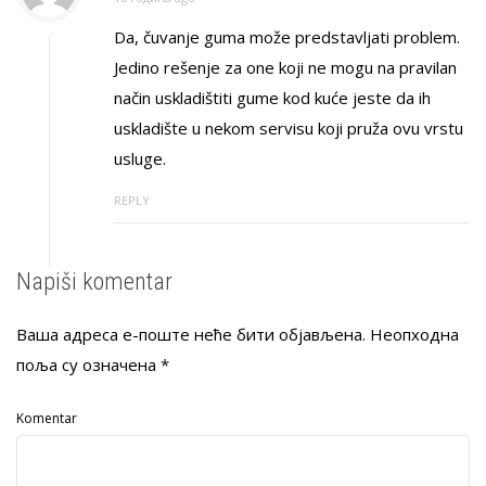
Da, čuvanje guma može predstavljati problem.
Jedino rešenje za one koji ne mogu na pravilan
način uskladištiti gume kod kuće jeste da ih
uskladište u nekom servisu koji pruža ovu vrstu
usluge.
REPLY
Napiši komentar
Ваша адреса е-поште неће бити објављена.
Неопходна
поља су означена
*
Komentar