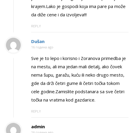
krajem.Lako je gospodi koja ima pare pa može
da diže cene i da izvoljeva!!!
REPLY
Dušan
16 година ago
Sve je to lepo i korisno i Zoranova primedba je
na mestu, ali ima jedan mali detalj, ako čovek
nema šupu, garažu, kuću ili neko drugo mesto,
gde da drži četiri gume ili četiri točka tokom
cele godine.Zamislite podstanara sa sve četiri
točka na vratima kod gazdarice.
REPLY
admin
16 година ago