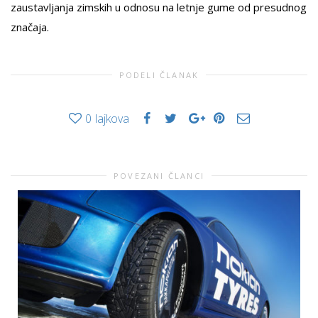
zaustavljanja zimskih u odnosu na letnje gume od presudnog
značaja.
PODELI ČLANAK
0
lajkova
POVEZANI ČLANCI