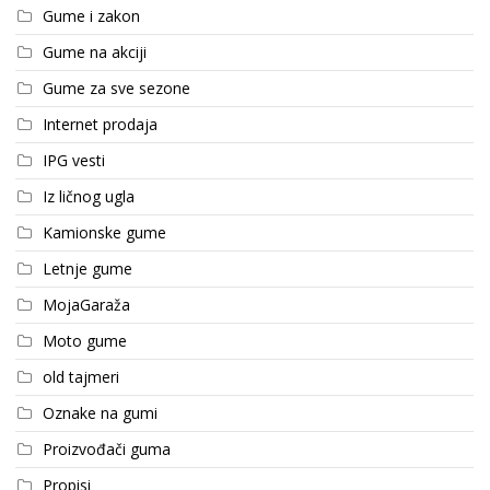
Gume i zakon
Gume na akciji
Gume za sve sezone
Internet prodaja
IPG vesti
Iz ličnog ugla
Kamionske gume
Letnje gume
MojaGaraža
Moto gume
old tajmeri
Oznake na gumi
Proizvođači guma
Propisi