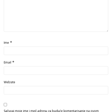
*
Ime
*
Email
Website
Sačuvaj moje ime i mejl adresu za buduće komentarisanje na ovom