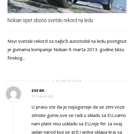
Nokian opet oborio svetski rekord na ledu
Novi svetski rekord za najbrži automobil na ledu postignut
je gumama kompanije Nokian 9. marta 2013. godine blizu
finskog...
3 KOMENTARA
zoran
16 година ago
U pravu ste da je najsigurnije da se zimi voze
zimske gume,sve se radi u skladu sa EU,samo
nam plate nisu uskladu sa EU,nije fer za ovaj
jadan narod koji se grči i jedva sklapa kraj sa