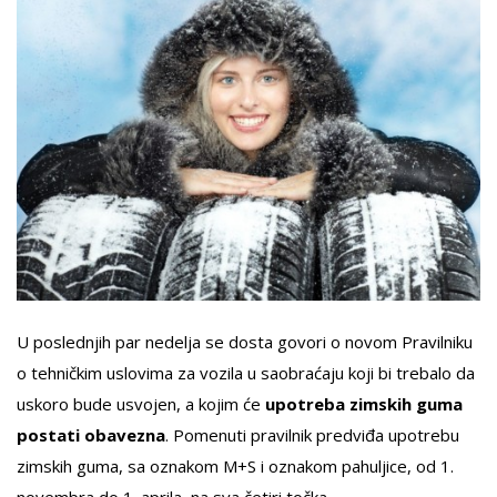
U poslednjih par nedelja se dosta govori o novom Pravilniku
o tehničkim uslovima za vozila u saobraćaju koji bi trebalo da
uskoro bude usvojen, a kojim će
upotreba zimskih guma
postati obavezna
. Pomenuti pravilnik predviđa upotrebu
zimskih guma, sa oznakom M+S i oznakom pahuljice, od 1.