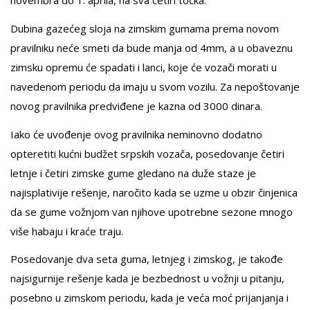
novembra do 1. aprila, na sva četiri točka.
Dubina gazećeg sloja na zimskim gumama prema novom
pravilniku neće smeti da bude manja od 4mm, a u obaveznu
zimsku opremu će spadati i lanci, koje će vozači morati u
navedenom periodu da imaju u svom vozilu. Za nepoštovanje
novog pravilnika predviđene je kazna od 3000 dinara.
Iako će uvođenje ovog pravilnika neminovno dodatno
opteretiti kućni budžet srpskih vozača, posedovanje četiri
letnje i četiri zimske gume gledano na duže staze je
najisplativije rešenje, naročito kada se uzme u obzir činjenica
da se gume vožnjom van njihove upotrebne sezone mnogo
više habaju i kraće traju.
Posedovanje dva seta guma, letnjeg i zimskog, je takođe
najsigurnije rešenje kada je bezbednost u vožnji u pitanju,
posebno u zimskom periodu, kada je veća moć prijanjanja i