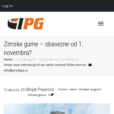
Log In
Toggle
Zimske gume – obavezne od 1.
novembra?
Home
Zimske gume – obavezne od 1. novembra?
navigati
Imate nove informacije ili vas nešto zanima! Pišite nam na:
info@prodaja.rs
,
,
Bojan Pejanović
Gume i zakon
,
Oznake na gumi
,
16 августа, 2010
,
Zimske gume
3