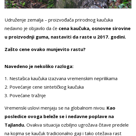
Udruženje zemalja – proizvođača prirodnog kaučuka
nedavno je objavilo da će
cena kaučuka, osnovne sirovine
u proizvodnji guma, nastaviti da raste u 2017. godini.
Zašto cene ovako munjevito rastu?
Navedeno je nekoliko razloga:
1. Nestašica kaučuka izazvana vremenskim neprilikama
2. Povećanje cene sintetičkog kaučuka
3. Povećane tražnje
Vremenski uslovi menjaju se na globalnom nivou.
Kao
posledice ovoga beleže se i nedavne poplave na
Tajlandu.
Ovakva situacija ozbiljno ugrožava čitave predele
na kojima se kaučuk tradicionalno gaji i tako otežava rast