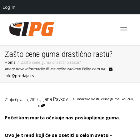
Log In
Toggle
Zašto cene guma drastično rastu?
Home
Zašto cene guma drastično rastu?
Imate nove informacije ili vas nešto zanima! Pišite nam na:
navigati
info@prodaja.rs
,
,
,
Ljiljana Pavkov
Gumarske vesti
,
cene guma
,
kaučuk
21 фебруара, 2017
0
Početkom marta očekuje nas poskupljenje guma.
Ovo je trend koji će se osetiti u celom svetu –