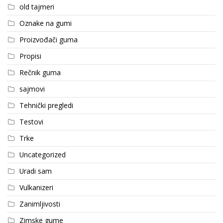
old tajmeri
Oznake na gumi
Proizvođači guma
Propisi
Rečnik guma
sajmovi
Tehnički pregledi
Testovi
Trke
Uncategorized
Uradi sam
Vulkanizeri
Zanimljivosti
Zimske gume