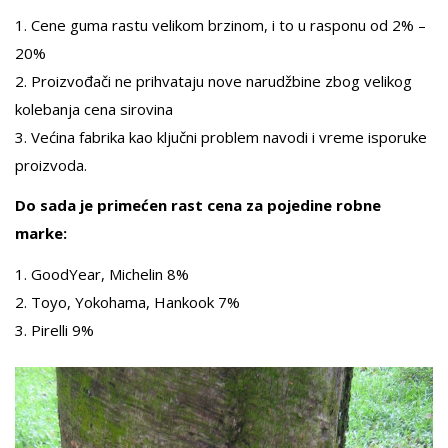
1. Cene guma rastu velikom brzinom, i to u rasponu od 2% –
20%
2. Proizvođači ne prihvataju nove narudžbine zbog velikog
kolebanja cena sirovina
3. Većina fabrika kao ključni problem navodi i vreme isporuke
proizvoda.
Do sada je primećen rast cena za pojedine robne
marke:
1. GoodYear, Michelin 8%
2. Toyo, Yokohama, Hankook 7%
3. Pirelli 9%