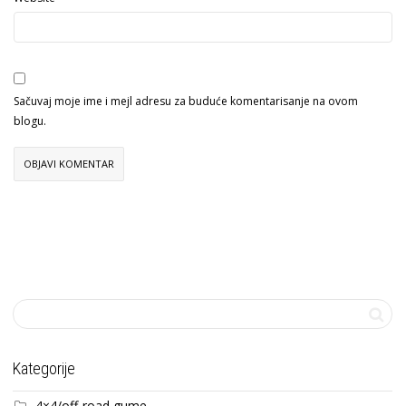
Sačuvaj moje ime i mejl adresu za buduće komentarisanje na ovom
blogu.
Kategorije
4×4/off-road gume