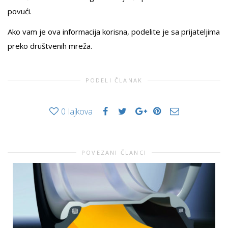
povući.
Ako vam je ova informacija korisna, podelite je sa prijateljima
preko društvenih mreža.
PODELI ČLANAK
0
lajkova
POVEZANI ČLANCI