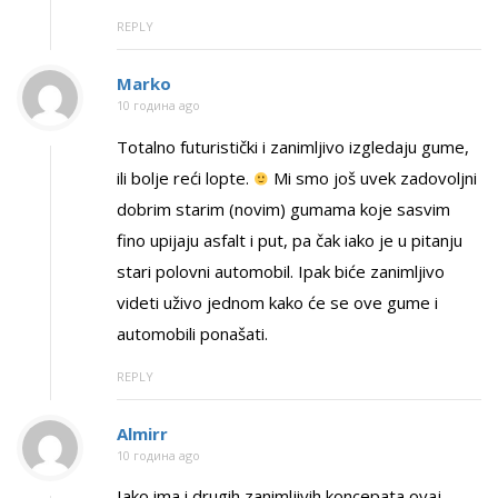
REPLY
Marko
10 година ago
Totalno futuristički i zanimljivo izgledaju gume,
ili bolje reći lopte.
Mi smo još uvek zadovoljni
dobrim starim (novim) gumama koje sasvim
fino upijaju asfalt i put, pa čak iako je u pitanju
stari polovni automobil. Ipak biće zanimljivo
videti uživo jednom kako će se ove gume i
automobili ponašati.
REPLY
Almirr
10 година ago
Iako ima i drugih zanimljivih koncepata ovaj