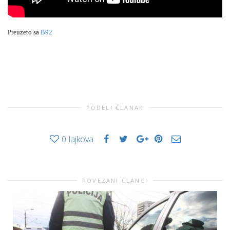
Preuzeto sa
B92
PODELI ČLANAK
0
lajkova
POVEZANI ČLANCI