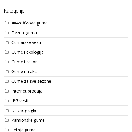
Kategorije
4×4/off-road gume
Dezeni guma
Gumarske vesti
Gume i ekologija
Gume i zakon
Gume na akciji
Gume za sve sezone
Internet prodaja
IPG vesti
Iz ličnog ugla
Kamionske gume
Letnje gume