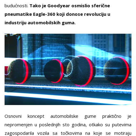
budućnosti.
Tako je Goodyear osmislio sferične
pneumatike Eagle-360 koji donose revoluciju u
industriju automobilskih guma.
Osnovni koncept automobilske gume praktično je
nepromenjen u poslednjih sto godina, otkako su putevima
zagospodarila vozila sa točkovima na koje se motiraju