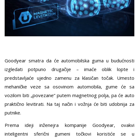
Goodyear smatra da će automobilska guma u budućnosti
izgledati potpuno drugačije – imaće oblik lopte i
predstavljaće ujedno zamenu za klasičan točak. Umesto
mehaničke veze sa osovinom automobila, gume će sa
vozilom biti „povezane“ putem magnetnog polja, pa će auto
praktično levitirati. Na taj način i vožnja će biti udobnija za
putnike.
Prema ideji inženejra kompanije Goodyear, ovakvi
inteligentni sferični gumeni točkovi koristiće se u