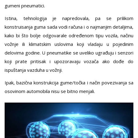
gumeni pneumatici.
Istina, tehnologija je napredovala, pa se prilikom
konstruisanja guma sada vodi računa i o najmanjim detaljima,
kako bi što bolje odgovarale određenom tipu vozila, načinu
vožnje ili klimatskim uslovima koji vladaju u pojedinim
delovima godine. U pneumatike se uveliko ugrađuju i senzori
koji prate pritisak i upozoravaju vozača ako dođe do
ispuštanja vazduha u vožnji.
Ipak, bazična konstrukcija gume/točka i način povezivanja sa
osovinom automobila nisu se bitno menjali.