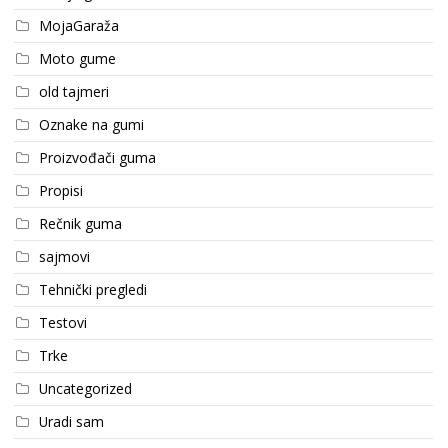
MojaGaraža
Moto gume
old tajmeri
Oznake na gumi
Proizvođači guma
Propisi
Rečnik guma
sajmovi
Tehnički pregledi
Testovi
Trke
Uncategorized
Uradi sam