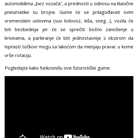
automobilima „bez vozača“, a prednosti u odnosu na klasične
pneumatike su brojne. Gume će se prilagođavati svim
vremenskim uslovima (suv kolovoz, kiša, sneg…), vozila će
biti bezbednija jer će se sprečiti bočno zanošenje u
krivinama, a parkiranje će biti jednostavnije s obzirom da
loptasti točkovi mogu sa lakoćom da menjaju pravac u kome
vrše rotaciju.
Pogledajte kako funkcionišu ove futurističke gume: