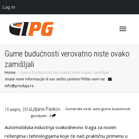
Log In
Toggle
Gume budućnosti verovatno niste ovako
zamišljali
Home
Gume budućnosti verovatno niste ovako zamišljali
navigati
Imate nove informacije ili vas nešto zanima! Pišite nam na:
info@prodaja.rs
,
,
Ljiljana Pavkov
Gumarske vesti
,
auto gume budućnosti
,
10 марта, 2016
,
goodyear
4
Automobilska industrija svakodnevno traga za novim
rešenjima i tehnologijama koje će naći praktičnu primenu u