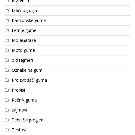
IPG vesti
Iz ličnog ugla
Kamionske gume
Letnje gume
MojaGaraža
Moto gume
old tajmeri
Oznake na gumi
Proizvođači guma
Propisi
Rečnik guma
sajmovi
Tehnički pregledi
Testovi