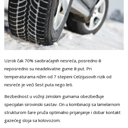
Uzrok čak 70% saobraćajnih nesreća, posredno ili
neposredno su neadekvatne gume ili put. Pri
temperaturama nižim od 7 stepeni Celzijusovih rizik od
nesreće je veći šest puta nego leti.
Bezbednost u vožnji zimskim gumama obezbeđuje
specijalan sirovinski sastav. On u kombinaciji sa lamelarnom
strukturom šare pruža optimalno prijanjanje i dobar kontakt
gazećeg sloja sa kolovozom.