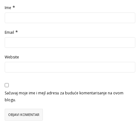
*
Ime
*
Email
Website
Sačuvaj moje ime i mejl adresu za buduće komentarisanje na ovom
blogu.