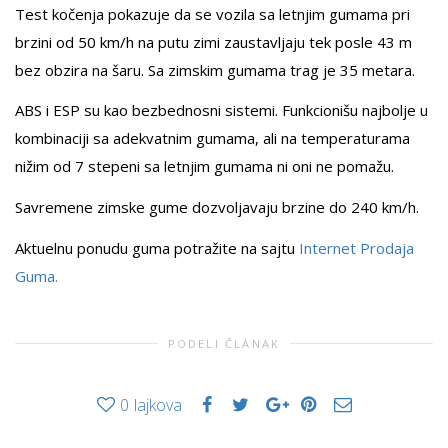
Test kočenja pokazuje da se vozila sa letnjim gumama pri
brzini od 50 km/h na putu zimi zaustavljaju tek posle 43 m
bez obzira na šaru. Sa zimskim gumama trag je 35 metara.
ABS i ESP su kao bezbednosni sistemi. Funkcionišu najbolje u
kombinaciji sa adekvatnim gumama, ali na temperaturama
nižim od 7 stepeni sa letnjim gumama ni oni ne pomažu.
Savremene zimske gume dozvoljavaju brzine do 240 km/h.
Aktuelnu ponudu guma potražite na sajtu
Internet Prodaja
Guma.
PODELI ČLANAK
0
lajkova