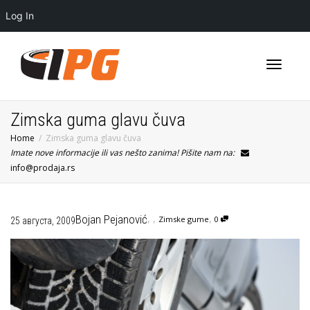
Log In
Toggle
Zimska guma glavu čuva
Home
Zimska guma glavu čuva
Imate nove informacije ili vas nešto zanima! Pišite nam na:
navigati
info@prodaja.rs
,
,
,
Bojan Pejanović
Zimske gume
0
25 августа, 2009