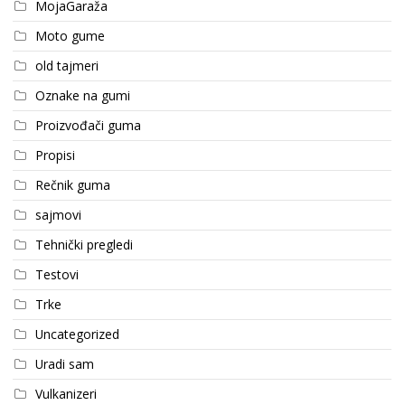
MojaGaraža
Moto gume
old tajmeri
Oznake na gumi
Proizvođači guma
Propisi
Rečnik guma
sajmovi
Tehnički pregledi
Testovi
Trke
Uncategorized
Uradi sam
Vulkanizeri