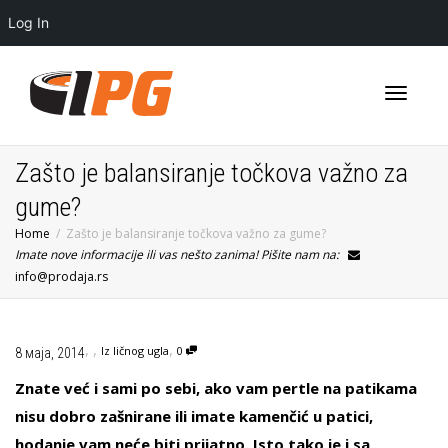
Log In
Toggle
Zašto je balansiranje točkova važno za
gume?
Home
Zašto je balansiranje točkova važno za gume?
navigati
Imate nove informacije ili vas nešto zanima! Pišite nam na:
info@prodaja.rs
,
,
,
Iz ličnog ugla
0
8 маја, 2014
Znate već i sami po sebi, ako vam pertle na patikama
nisu dobro zašnirane ili imate kamenčić u patici,
hodanje vam neće biti prijatno. Isto tako je i sa