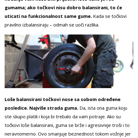
gumama; ako točkovi nisu dobro balansirani, to će
uticati na funkcionalnost same gume.
Kada se točkovi
pravilno izbalansiraju – odmah se uoči razlika.
Loše balansirani točkovi nose sa sobom određene
posledice. Najviše strada guma.
Da, ista ona guma koju
ste skupo platili i koja bi trebalo da vam potraje. Ako su
točkovi loše balansirani, guma se brže i agresivnije troši i to
neravnomerno. Ovo smanjuje beznednost tokom vožnje jer