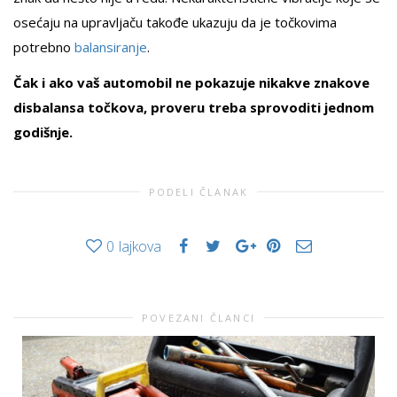
osećaju na upravljaču takođe ukazuju da je točkovima
potrebno
balansiranje
.
Čak i ako vaš automobil ne pokazuje nikakve znakove
disbalansa točkova, proveru treba sprovoditi jednom
godišnje.
PODELI ČLANAK
0
lajkova
POVEZANI ČLANCI