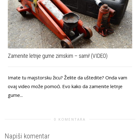
Zamenite letnje gume zimskim – sami! (VIDEO)
Imate tu majstorsku žicu? Želite da uštedite? Onda vam
ovaj video može pomoći. Evo kako da zamenite letnje
gume...
0 KOMENTARA
Napiši komentar