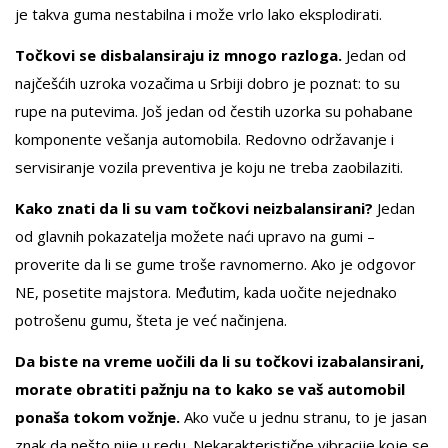
je takva guma nestabilna i može vrlo lako eksplodirati.
Točkovi se disbalansiraju iz mnogo razloga.
Jedan od
najčešćih uzroka vozačima u Srbiji dobro je poznat: to su
rupe na putevima. Još jedan od čestih uzorka su pohabane
komponente vešanja automobila. Redovno održavanje i
servisiranje vozila preventiva je koju ne treba zaobilaziti.
Kako znati da li su vam točkovi neizbalansirani?
Jedan
od glavnih pokazatelja možete naći upravo na gumi –
proverite da li se gume troše ravnomerno. Ako je odgovor
NE, posetite majstora. Međutim, kada uočite nejednako
potrošenu gumu, šteta je već načinjena.
Da biste na vreme uočili da li su točkovi izabalansirani,
morate obratiti pažnju na to kako se vaš automobil
ponaša tokom vožnje.
Ako vuče u jednu stranu, to je jasan
znak da nešto nije u redu. Nekarakteristične vibracije koje se