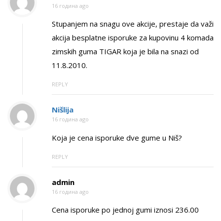
16 година ago
Stupanjem na snagu ove akcije, prestaje da važi
akcija besplatne isporuke za kupovinu 4 komada
zimskih guma TIGAR koja je bila na snazi od
11.8.2010.
REPLY
Nišlija
16 година ago
Koja je cena isporuke dve gume u Niš?
REPLY
admin
16 година ago
Cena isporuke po jednoj gumi iznosi 236.00