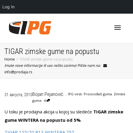
Log In
Toggle
TIGAR zimske gume na popustu
Home
TIGAR zimske gume na popustu
Imate nove informacije ili vas nešto zanima! Pišite nam na:
navigati
info@prodaja.rs
,
,
Bojan Pejanović
IPG vesti
,
Proizvođači guma
,
Zimske
31 августа, 2010
,
gume
4
U toku je prodajna akcija u kojoj su sledeće
TIGAR zimske
gume WINTERA na popustu od 5%
.
TIGAR 155/70 R13 WINTERA 75T