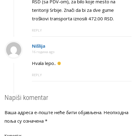
RSD (sa PDV-om), za bilo koje mesto na
teritoriji Srbije. Znači da bi za dve gume
troškovi transporta iznosili 472.00 RSD.
REPLY
Nišlija
16 година ago
Hvala lepo..
REPLY
Napiši komentar
Ваша адреса е-поште неће бити објављена.
Неопходна
поља су означена
*
Komentar