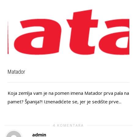
Matador
Koja zemlja vam je na pomen imena Matador prva pala na
pamet? Španija?! Iznenadićete se, jer je sedište prve...
4 KOMENTARA
admin