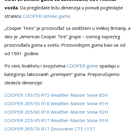
vozila
. Da pregledate listu dimenzija u ponudi pogledajte
stranicu:
COOPER zimske gume
.
„Cooper Tires“ je prozivođač sa sedištem u Velikoj Britaniji, a
deo je „American Cooper Tire“ grupe – osmog najvećeg
proizvođača guma u svetu.
Proizvodnjom guma bavi se od
od 1901. godine.
Po ceni, kvalitetu i svojstvima
COOPER gume
spadaju u
kategoriju takozvanih „premijum“ guma. Preporučujemo
sledeće dimenzije:
COOPER 195/55 R15 Weather-Master Snow 85H
COOPER 205/55 R16 Weather-Master Snow 91H
COOPER 205/60 R16 Weather-Master Snow 92H
COOPER 225/45 R17 Weather-Master Snow 91H
COOPER 265/70 R17 Discoverer CTS 115T