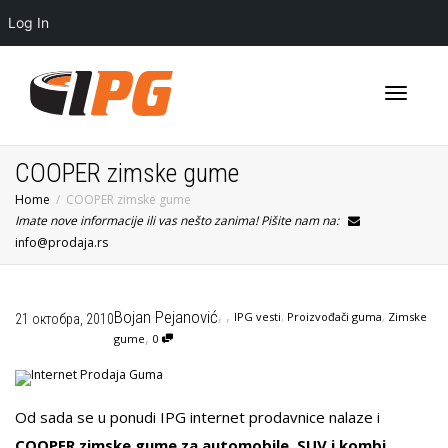
Log In
Toggle
COOPER zimske gume
Home
COOPER zimske gume
Imate nove informacije ili vas nešto zanima! Pišite nam na:
navigati
info@prodaja.rs
,
,
Bojan Pejanović
IPG vesti
,
Proizvođači guma
,
Zimske
21 октобра, 2010
,
gume
0
Od sada se u ponudi IPG internet prodavnice nalaze i
COOPER zimske gume za automobile, SUV i kombi