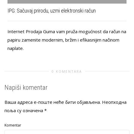
IPG: Sačuvaj prirodu, uzmi elektronski račun
Internet Prodaja Guma vam pruža mogućnost da račun na
papiru zamenite modernim, bržim i efikasnijim načinom
naplate.
0 KOMENTARA
Napiši komentar
Ваша адреса е-поште неће бити објављена.
Неопходна
поља су означена
*
Komentar