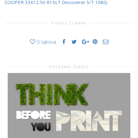
COOPER 33X12.50 R15LT Discoverer S/T 108Q
PODELI ČLANAK
0
lajkova
POVEZANI ČLANCI