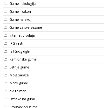
Gume i ekologija
Gume i zakon
Gume na akciji
Gume za sve sezone
Internet prodaja
IPG vesti
Iz ličnog ugla
Kamionske gume
Letnje gume
MojaGaraža
Moto gume
old tajmeri
Oznake na gumi
Proizvođači guma