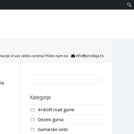
acije ili vas nešto zanima! Pišite nam na:
info@prodaja.rs
Da
Kategorije
4×4/off-road gume
Dezeni guma
Gumarske vesti