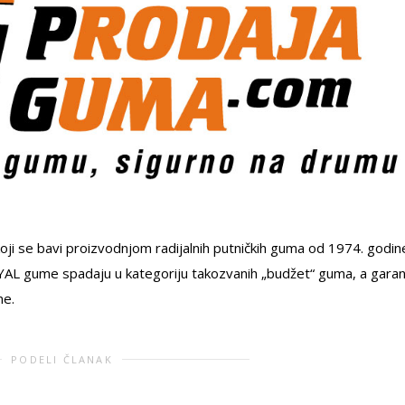
ji se bavi proizvodnjom radijalnih putničkih guma od 1974. godin
AYAL gume spadaju u kategoriju takozvanih „budžet“ guma, a garan
ne.
PODELI ČLANAK