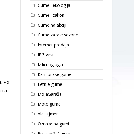
Gume i ekologija
Gume i zakon
Gume na akciji
Gume za sve sezone
Internet prodaja
IPG vesti
Iz ličnog ugla
Kamionske gume
e. Po
Letnje gume
cija
MojaGaraža
Moto gume
old tajmeri
Oznake na gumi
Proizvođači guma