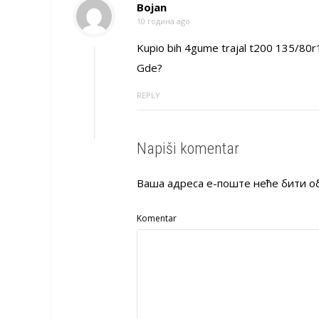
Bojan
10 година ago
Kupio bih 4gume trajal t200 135/80r
Gde?
REPLY
Napiši komentar
Ваша адреса е-поште неће бити о
Komentar