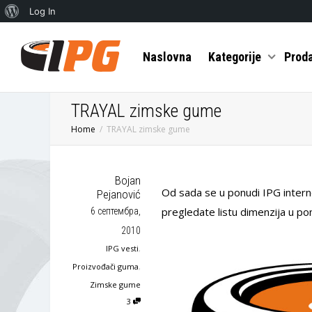
О
Log In
Вордпресу
Naslovna
Kategorije
Prod
TRAYAL zimske gume
Home
TRAYAL zimske gume
Bojan
Od sada se u ponudi IPG intern
Pejanović
pregledate listu dimenzija u po
6 септембра,
2010
IPG vesti
,
Proizvođači guma
,
Zimske gume
3