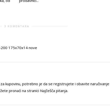
ka, od
prodavnici...
3 KOMENTARA
 T-200 175x70x14 nove
 za kupovinu, potrebno je da se registrujete i obavite naručivanje
ete pronaći na stranici Najčešča pitanja.