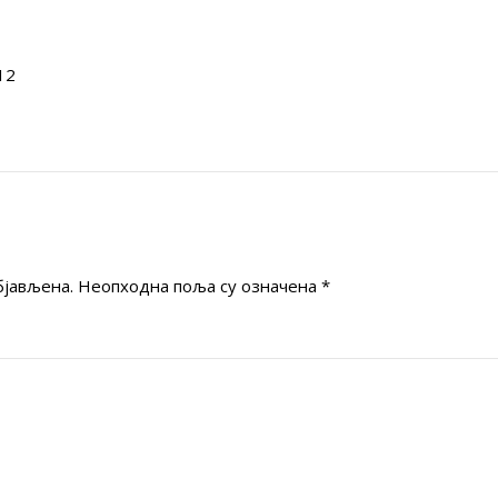
12
бјављена.
Неопходна поља су означена
*