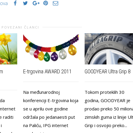
kova
POVEZANI ČLANCI
om
E-trgovina AWARD 2011
GOODYEAR Ultra Grip 8
Na međunarodnoj
Tokom proteklih 30
da
konferenciji E-trgovina koja
godina, GOODYEAR je
Internet
se u aprilu ove godine
prodao preko 50 milion
 raditi
održala po jedanaesti put
zimskih guma iz linije Ul
i
na Paliću, IPG internet
Grip i osvojio preko...