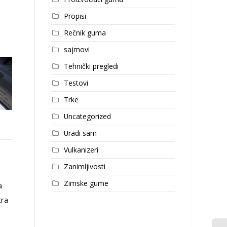
Propisi
Rečnik guma
sajmovi
Tehnički pregledi
Testovi
Trke
Uncategorized
RIKEN gume – novost na
Radno vreme tokom
Uradi sam
tržištu
uskršnjih praznika
Vulkanizeri
Zanimljivosti
U poslednje vreme na
Obaveštavamo vas da
Zimske gume
a
našem tržištu pojavljuju se
prodajni tim sajta Internet
tra
novi brendovi za koje
Prodaja Guma neće raditi
većina od nas ranije nije
za vreme uskršnjih