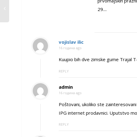
prvomajskih prazni
29....
vojislav ilic
16 година ago
Kuupio bih dve zimske gume Trajal
REPLY
admin
16 година ago
Poštovani, ukoliko ste zainteresovani
IPG internet prodavnici. Uputstvo mož
REPLY