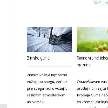
0
laj
Zimske gume
Radno vreme tok
praznika
Zimska vožnja nije samo
vožnja po snegu, već se
Obaveštavam vas 
pre svega radi o vožnji u
prodajni tim sajta 
različitim atmosferskim
Prodaja Guma neće
uslovima i...
za vreme uskršnjih 