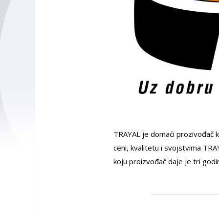
TRAYAL je domaći prozivođač ko
ceni, kvalitetu i svojstvima TR
koju proizvođač daje je tri godi