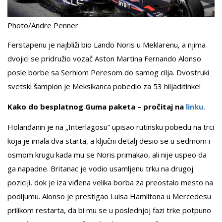
Photo/Andre Penner
Ferstapenu je najbliži bio Lando Noris u Meklarenu, a njima
dvojici se pridružio vozač Aston Martina Fernando Alonso
posle borbe sa Serhiom Peresom do samog cilja. Dvostruki
svetski šampion je Meksikanca pobedio za 53 hiljaditinke!
Kako do besplatnog Guma paketa – pročitaj na
linku.
Holanđanin je na „Interlagosu“ upisao rutinsku pobedu na trci
koja je imala dva starta, a ključni detalj desio se u sedmom i
osmom krugu kada mu se Noris primakao, ali nije uspeo da
ga napadne. Britanac je vodio usamljenu trku na drugoj
poziciji, dok je iza viđena velika borba za preostalo mesto na
podijumu. Alonso je prestigao Luisa Hamiltona u Mercedesu
prilikom restarta, da bi mu se u poslednjoj fazi trke potpuno