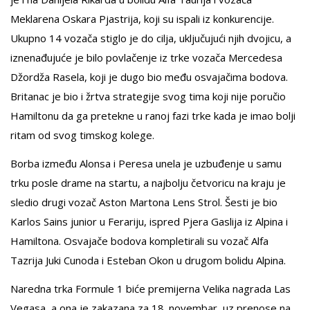
Meklarena Oskara Pjastrija, koji su ispali iz konkurencije.
Ukupno 14 vozača stiglo je do cilja, uključujući njih dvojicu, a
iznenađujuće je bilo povlačenje iz trke vozača Mercedesa
Džordža Rasela, koji je dugo bio među osvajačima bodova.
Britanac je bio i žrtva strategije svog tima koji nije poručio
Hamiltonu da ga pretekne u ranoj fazi trke kada je imao bolji
ritam od svog timskog kolege.
Borba između Alonsa i Peresa unela je uzbuđenje u samu
trku posle drame na startu, a najbolju četvoricu na kraju je
sledio drugi vozač Aston Martona Lens Strol. Šesti je bio
Karlos Sains junior u Ferariju, ispred Pjera Gaslija iz Alpina i
Hamiltona. Osvajače bodova kompletirali su vozač Alfa
Tazrija Juki Cunoda i Esteban Okon u drugom bolidu Alpina.
Naredna trka Formule 1 biće premijerna Velika nagrada Las
Vegasa, a ona je zakazana za 18. novembar, uz prenose na