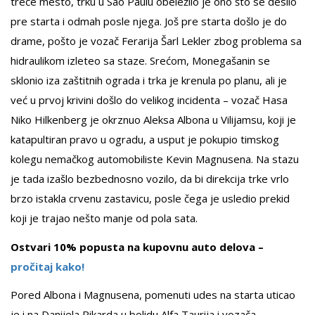
treće mesto, trku u Sao Paulu obeležilo je ono što se desilo
pre starta i odmah posle njega. Još pre starta došlo je do
drame, pošto je vozač Ferarija Šarl Lekler zbog problema sa
hidraulikom izleteo sa staze. Srećom, Monegašanin se
sklonio iza zaštitnih ograda i trka je krenula po planu, ali je
već u prvoj krivini došlo do velikog incidenta – vozač Hasa
Niko Hilkenberg je okrznuo Aleksa Albona u Vilijamsu, koji je
katapultiran pravo u ogradu, a usput je pokupio timskog
kolegu nemačkog automobiliste Kevin Magnusena. Na stazu
je tada izašlo bezbednosno vozilo, da bi direkcija trke vrlo
brzo istakla crvenu zastavicu, posle čega je usledio prekid
koji je trajao nešto manje od pola sata.
Ostvari 10% popusta na kupovnu auto delova –
pročitaj kako!
Pored Albona i Magnusena, pomenuti udes na starta uticao
je i na Danijela Rikarda u bolidu Alfa Taurija i vozača