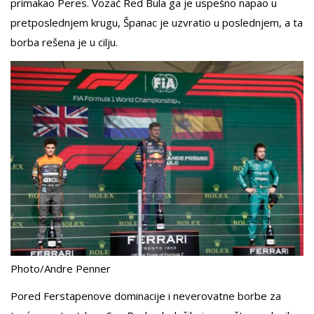
primakao Peres. Vozač Red Bula ga je uspešno napao u
pretposlednjem krugu, Španac je uzvratio u poslednjem, a ta
borba rešena je u cilju.
Photo/Andre Penner
Pored Ferstapenove dominacije i neverovatne borbe za