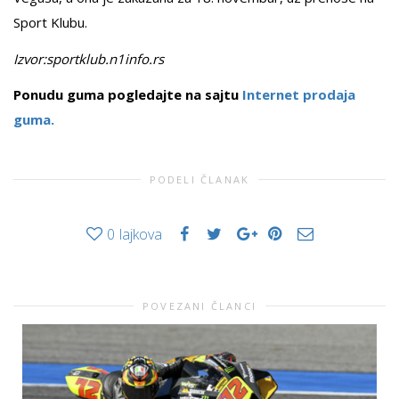
Sport Klubu.
Izvor:sportklub.n1info.rs
Ponudu guma pogledajte na sajtu
Internet prodaja
guma.
PODELI ČLANAK
0
lajkova
POVEZANI ČLANCI