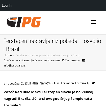
Log In
Toggle
Ferstapen nastavlja niz pobeda – osvojio
i Brazil
Home
Ferstapen nastavlja niz pobeda – osvojio i Brazil
navigati
Imate nove informacije ili vas nešto zanima! Pišite nam na:
info@prodaja.rs
,
,
,
Ljiljana Pavkov
Trke
,
Ferstapen
,
Formula 1
0
6 новембра, 2023
Vozač Red Bula Maks Ferstapen slavio je na Velikoj
nagradi Brazila, 20. trci ovogodišnjeg šampionata
Formule 1.