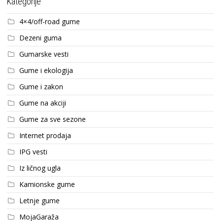
Kategorije
4×4/off-road gume
Dezeni guma
Gumarske vesti
Gume i ekologija
Gume i zakon
Gume na akciji
Gume za sve sezone
Internet prodaja
IPG vesti
Iz ličnog ugla
Kamionske gume
Letnje gume
MojaGaraža