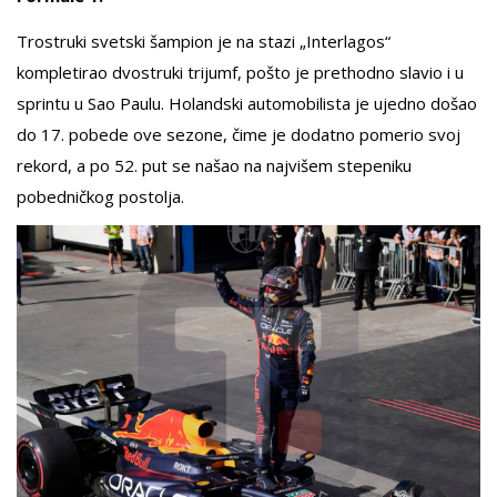
Trostruki svetski šampion je na stazi „Interlagos“
kompletirao dvostruki trijumf, pošto je prethodno slavio i u
sprintu u Sao Paulu. Holandski automobilista je ujedno došao
do 17. pobede ove sezone, čime je dodatno pomerio svoj
rekord, a po 52. put se našao na najvišem stepeniku
pobedničkog postolja.