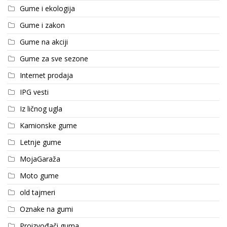
Gume i ekologija
Gume i zakon
Gume na akciji
Gume za sve sezone
Internet prodaja
IPG vesti
Iz ličnog ugla
Kamionske gume
Letnje gume
MojaGaraža
Moto gume
old tajmeri
Oznake na gumi
Proizvođači guma