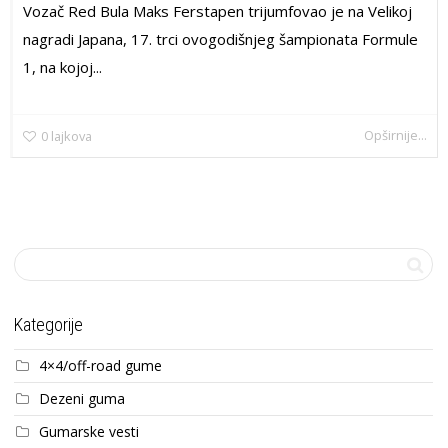
Vozač Red Bula Maks Ferstapen trijumfovao je na Velikoj
nagradi Japana, 17. trci ovogodišnjeg šampionata Formule
1, na kojoj...
Opširnije...
0
lajkova
Kategorije
4×4/off-road gume
Dezeni guma
Gumarske vesti