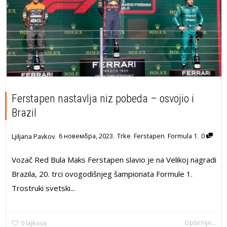
Ferstapen nastavlja niz pobeda – osvojio i
Brazil
,
,
,
6 новембра, 2023
Trke
,
Ferstapen
,
Formula 1
0
Ljiljana Pavkov
Vozač Red Bula Maks Ferstapen slavio je na Velikoj nagradi
Brazila, 20. trci ovogodišnjeg šampionata Formule 1.
Trostruki svetski...
Opširnije...
0
lajkova