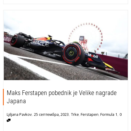
Maks Ferstapen pobednik je Velike nagrade
Japana
,
,
,
25 септембра, 2023
Trke
,
Ferstapen
,
Formula 1
0
Ljiljana Pavkov