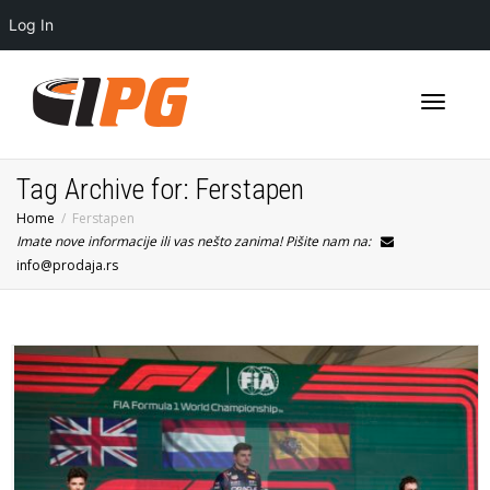
Log In
Toggle
Tag Archive for: Ferstapen
Home
Ferstapen
Imate nove informacije ili vas nešto zanima! Pišite nam na:
navigati
info@prodaja.rs