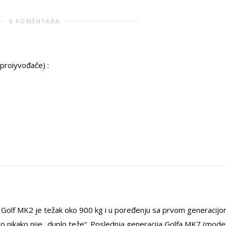
6 KOMENTARA
 proiyvođače) :
. Golf MK2 je težak oko 900 kg i u poređenju sa prvom generacij
to nikako nije „duplo teže“. Poslednja generacija Golfa MK7 (mode