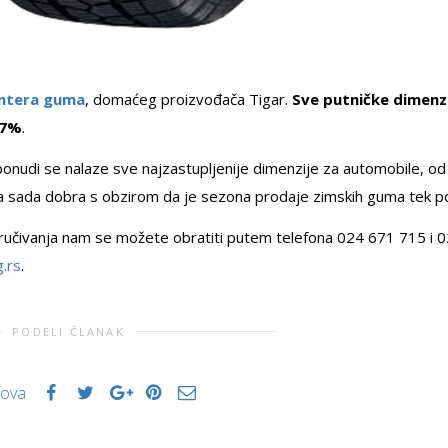
intera guma
, domaćeg proizvođača Tigar.
Sve putničke dimenz
 7%
.
onudi se nalaze sve najzastupljenije dimenzije za automobile, od
 za sada dobra s obzirom da je sezona prodaje zimskih guma tek p
i naručivanja nam se možete obratiti putem telefona 024 671 715 i 
.rs
.
PODELI ČLANAK
kova