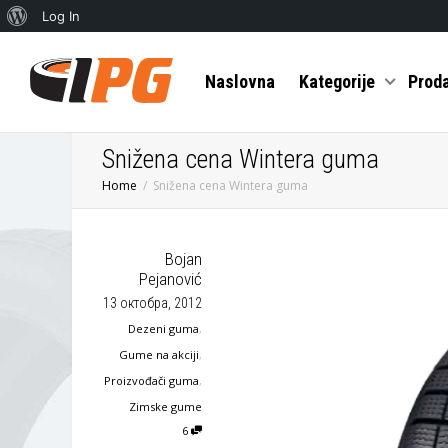
О
Log In
Вордпресу
Naslovna
Kategorije
Prod
Snižena cena Wintera guma
Home
Snižena cena Wintera guma
Bojan
Pejanović
13 октобра, 2012
Dezeni guma
,
Gume na akciji
,
Proizvođači guma
,
Zimske gume
6