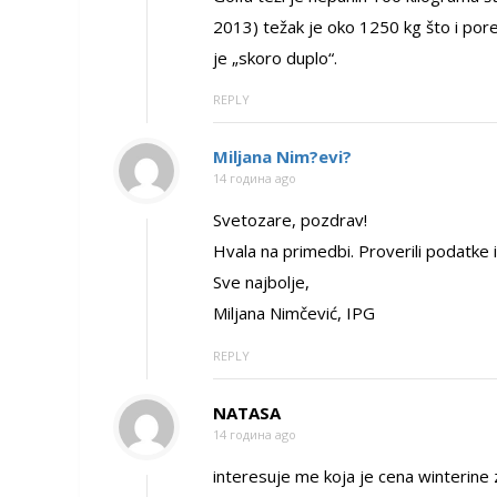
2013) težak je oko 1250 kg što i por
je „skoro duplo“.
REPLY
Miljana Nim?evi?
14 година ago
Svetozare, pozdrav!
Hvala na primedbi. Proverili podatke i
Sve najbolje,
Miljana Nimčević, IPG
REPLY
NATASA
14 година ago
interesuje me koja je cena winterin