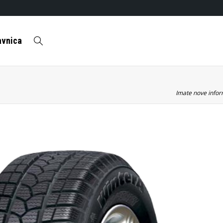
avnica
Imate nove inform