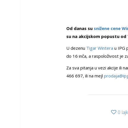
Od danas su
snižene cene W
su na akcijskom popustu od
U dezenu
Tigar Wintera
u IPG p
do 16 inča, a raspoloživost je
Za sva pitanja u vezi akcije il
466 697, ili na mejl
prodaja@ipg
0
laj