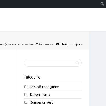
acije ili vas nešto zanima! Pišite nam na:
info@prodaja.rs
Kategorije
4×4/off-road gume
Dezeni guma
Gumarske vesti