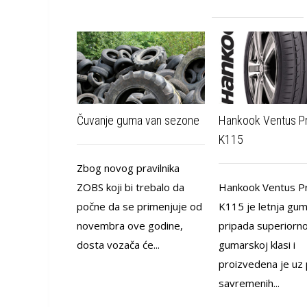
Čuvanje guma van sezone
Hankook Ventus P
K115
Zbog novog pravilnika
ZOBS koji bi trebalo da
Hankook Ventus P
počne da se primenjuje od
K115 je letnja gum
novembra ove godine,
pripada superiorno
dosta vozača će...
gumarskoj klasi i
proizvedena je uz
savremenih...