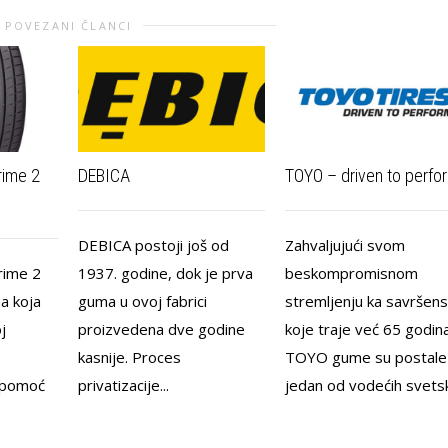
POVEZANI ČLANCI
rime 2
DEBICA
TOYO – driven to perfo
DEBICA postoji još od
Zahvaljujući svom
rime 2
1937. godine, dok je prva
beskompromisnom
a koja
guma u ovoj fabrici
stremljenju ka savršen
j
proizvedena dve godine
koje traje već 65 godin
kasnije. Proces
TOYO gume su postale
 pomoć
privatizacije...
jedan od vodećih svetski