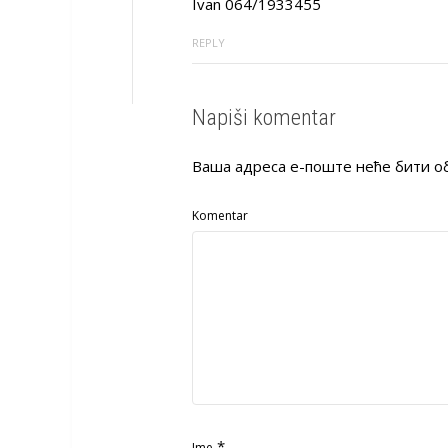
Ivan 064/1933455
REPLY
Napiši komentar
Ваша адреса е-поште неће бити о
Komentar
*
Ime