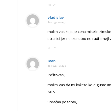
REPLY
vladislav
14 година ago
molim vas koja je cena miselin zims
stranici jer mi trenutno ne radi i mejl.
REPLY
Ivan
13 година ago
Poštovani,
molim Vas da mi kažete koje gume im
M+S.
Srdačan pozdrav,