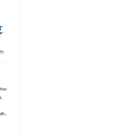
rm
Uniroyal: Loše vreme ne
Prva letnja „zelena“ guma
postoji
za SUV-ove
Više od trideset godina
Pirelli Scorpion Verde™
stvu
Uniroyal dokazuje da je
predstavlja prvu u svetu
a,
ekspert za razvoj guma za
letnju gumu sa etiketom
kišu. Zapravo, Uniroyal je
„Zelene performanse“
h...
izmislio gumu...
namenjenu SUV i
crossover vozilima.