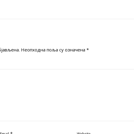
бјављена.
Неопходна поља су означена
*
*
Email
Website