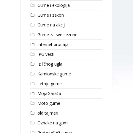
Gume i ekologija
Gume i zakon
Gume na akciji
Gume za sve sezone
Internet prodaja
IPG vesti
Iz ličnog ugla
Kamionske gume
Letnje gume
MojaGaraža
Moto gume
old tajmeri
Oznake na gumi
Proizvođači guma