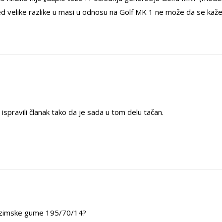
ed velike razlike u masi u odnosu na Golf MK 1 ne može da se kaž
 ispravili članak tako da je sada u tom delu tačan.
e zimske gume 195/70/14?