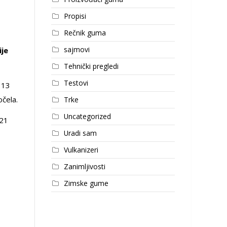
Propisi
Rečnik guma
sajmovi
ije
Tehnički pregledi
Testovi
 13
očela.
Trke
Uncategorized
021
Uradi sam
Vulkanizeri
Zanimljivosti
Zimske gume