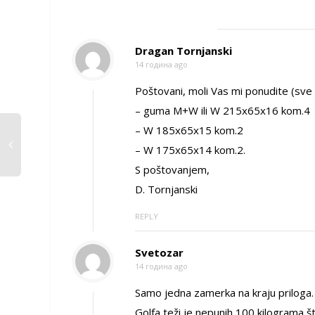
Dragan Tornjanski
14 година ago
Poštovani, moli Vas mi ponudite (sve
– guma M+W ili W 215x65x16 kom.4
– W 185x65x15 kom.2
– W 175x65x14 kom.2.
S poštovanjem,
D. Tornjanski
REPLY
Svetozar
14 година ago
Samo jedna zamerka na kraju priloga
Golfa teži je nepunih 100 kilograma š