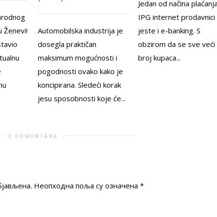
Jedan od načina plaćanj
arodnog
IPG internet prodavnici
 Ženevi!
Automobilska industrija je
jeste i e-banking. S
tavio
dosegla praktičan
obzirom da se sve veći
tualnu
maksimum mogućnosti i
broj kupaca...
e
pogodnosti ovako kako je
nu
koncipirana. Sledeći korak
jesu sposobnosti koje će...
0 KOMENTARA
бјављена.
Неопходна поља су означена
*