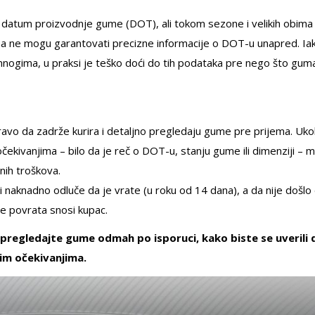
n datum proizvodnje gume (DOT), ali tokom sezone i velikih obima
ina ne mogu garantovati precizne informacije o DOT-u unapred. Ia
ogima, u praksi je teško doći do tih podataka pre nego što gum
pravo da zadrže kurira i detaljno pregledaju gume pre prijema. Uko
očekivanjima – bilo da je reč o DOT-u, stanju gume ili dimenziji – 
tnih troškova.
i naknadno odluče da je vrate (u roku od 14 dana), a da nije došlo
ve povrata snosi kupac.
regledajte gume odmah po isporuci, kako biste se uverili 
im očekivanjima.