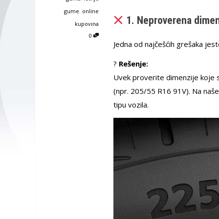
gume
,
online
1. Neproverena dimen
kupovina
0
Jedna od najčešćih grešaka jes
?
Rešenje:
Uvek proverite dimenzije koje 
(npr. 205/55 R16 91V). Na naše
tipu vozila.