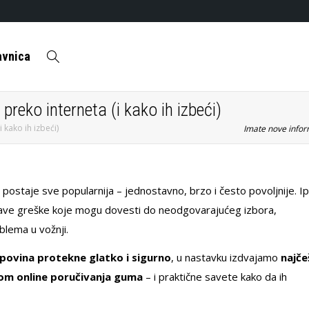
avnica
reko interneta (i kako ih izbeći)
 kako ih izbeći)
Imate nove inform
ostaje sve popularnija – jednostavno, brzo i često povoljnije. Ip
prave greške koje mogu dovesti do neodgovarajućeg izbora,
blema u vožnji.
povina protekne glatko i sigurno
, u nastavku izdvajamo
najče
ikom online poručivanja guma
– i praktične savete kako da ih