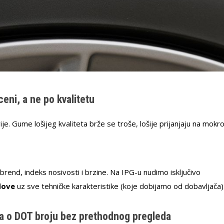
eni, a ne po kvalitetu
ivije. Gume lošijeg kvaliteta brže se troše, lošije prijanjaju na mokr
brend, indeks nosivosti i brzine. Na IPG-u nudimo isključivo
dove
uz sve tehničke karakteristike (koje dobijamo od dobavljača)
a o DOT broju bez prethodnog pregleda