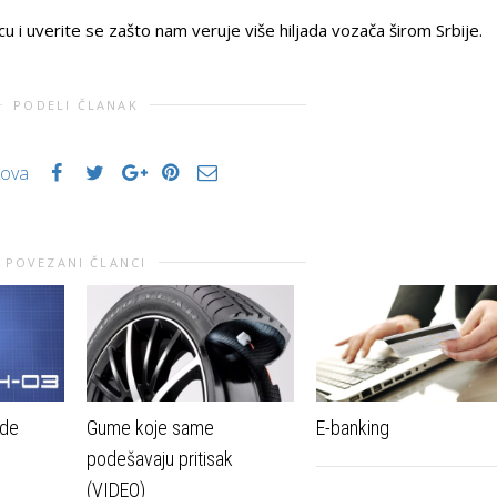
u i uverite se zašto nam veruje više hiljada vozača širom Srbije.
PODELI ČLANAK
kova
POVEZANI ČLANCI
ode
Gume koje same
E-banking
podešavaju pritisak
(VIDEO)