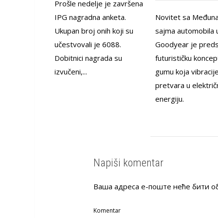
Prošle nedelje je završena
IPG nagradna anketa.
Novitet sa Međun
Ukupan broj onih koji su
sajma automobila u
učestvovali je 6088.
Goodyear je preds
Dobitnici nagrada su
futurističku koncep
izvučeni,...
gumu koja vibracij
pretvara u električ
energiju.
Napiši komentar
Ваша адреса е-поште неће бити о
Komentar