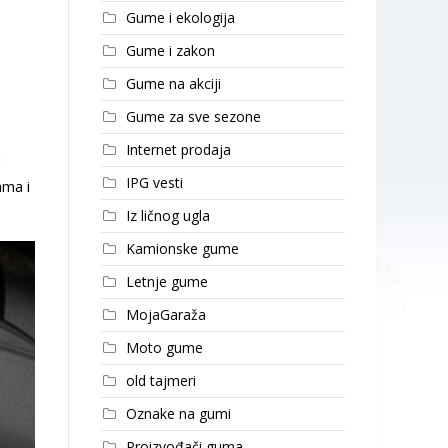
Gume i ekologija
Gume i zakon
Gume na akciji
Gume za sve sezone
Internet prodaja
u
IPG vesti
ama i
Iz ličnog ugla
Kamionske gume
Letnje gume
MojaGaraža
Moto gume
old tajmeri
Oznake na gumi
Proizvođači guma