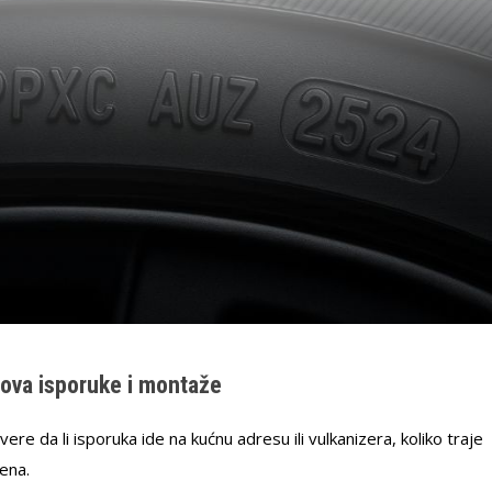
ova isporuke i montaže
ere da li isporuka ide na kućnu adresu ili vulkanizera, koliko traje
čena.