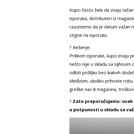
Kupci često žele da znaju tača
isporuka, distributeri iz magac
razumemo da je datum važan mn
stigne na isporuku.
? Rešenje:
Prilikom isporuke, kupci imaju 
nešto nije u skladu sa njihovim 
odbiti pošiljku bez ikakvih doda
Međutim, ukoliko prihvate robu 
greške nas ili magacina, troško
?
Zato preporučujemo: uvek p
u potpunosti u skladu sa vaš