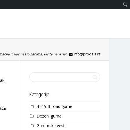
acije ili vas nešto zanima! Pišite nam na:
info@prodaja.rs
ak,
Kategorije
4×4/off-road gume
šće
Dezeni guma
Gumarske vesti