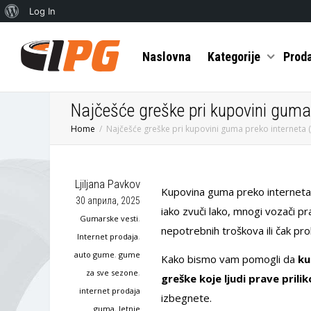
О
Log In
Вордпресу
Naslovna
Kategorije
Prod
Najčešće greške pri kupovini guma p
Home
Najčešće greške pri kupovini guma preko interneta (i
Ljiljana Pavkov
Kupovina guma preko interneta p
30 априла, 2025
iako zvuči lako, mnogi vozači 
Gumarske vesti
,
nepotrebnih troškova ili čak pro
Internet prodaja
,
auto gume
,
gume
Kako bismo vam pomogli da
ku
za sve sezone
,
greške koje ljudi prave pril
internet prodaja
izbegnete.
guma
,
letnje