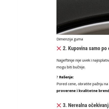
Dimenzija guma
2. Kupovina samo po c
Najjeftinije nije uvek i najisplat
mogu biti bučnije.
?
Rešenje:
Pored cene, obratite pažnju na 
proverene i kvalitetne bren
3. Nerealna očekivanj