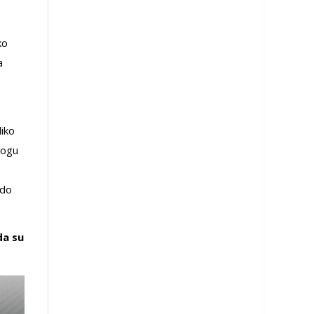
ko
a
liko
mogu
 do
da su