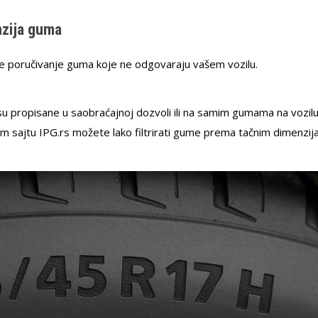
zija guma
te poručivanje guma koje ne odgovaraju vašem vozilu.
su propisane u saobraćajnoj dozvoli ili na samim gumama na vozil
m sajtu IPG.rs možete lako filtrirati gume prema tačnim dimenzij