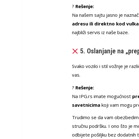
?
Rešenje:
Na našem sajtu jasno je nazn
adresu ili direktno kod vulk
najbliži servis iz naše baze.
5. Oslanjanje na „prep
Svako vozilo i stil vožnje je ra
vas.
?
Rešenje:
Na IPG.rs imate mogućnost
pr
savetnicima
koji vam mogu pre
Trudimo se da vam obezbedimo št
stručnu podršku. I ono što je m
odbijete pošiljku bez dodatnih 