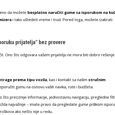
ačeno da možete
besplatno naručiti gume sa isporukom na ku
anizera
i tako uštedeti vreme i trud. Pored toga, možete izabrati
oruku prijatelja“ bez provere
zličit. Ono što odgovara vašem prijatelju ne mora biti dobro rešenje
etrage prema tipu vozila
, kao i kontakt sa našim
stručnim
poručiti gumu na osnovu vaših navika, rute i budžeta.
o preciznije informacije, jednostavnu navigaciju, pregledne filt
ožda najvažnije – imate pravo da pregledate gume prilikom isporuk
troškova ako nešto nije u redu
.