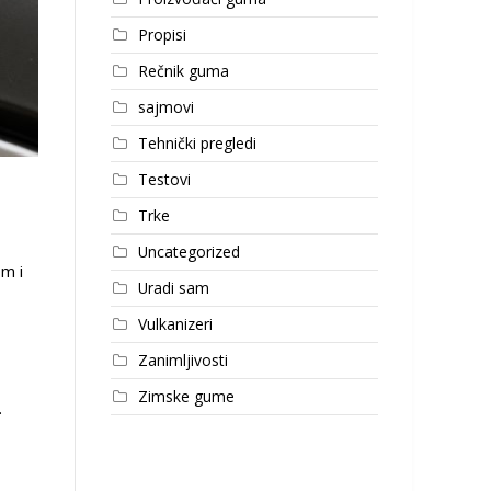
Propisi
Rečnik guma
sajmovi
Tehnički pregledi
Testovi
Trke
Uncategorized
om i
Uradi sam
Vulkanizeri
Zanimljivosti
Zimske gume
.