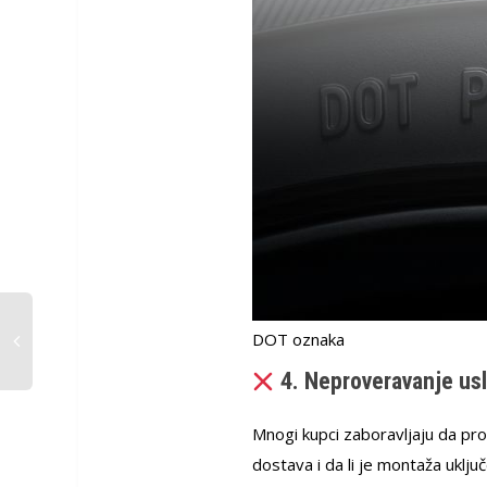
DOT oznaka
4. Neproveravanje usl
Mnogi kupci zaboravljaju da prov
dostava i da li je montaža uklju