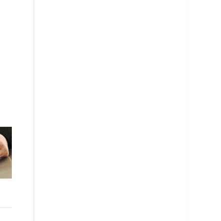
Šta zakon kaže: zimska
Šta se krije iza imena
oprema u Srbiji
čuvenih brendova u
industriji guma