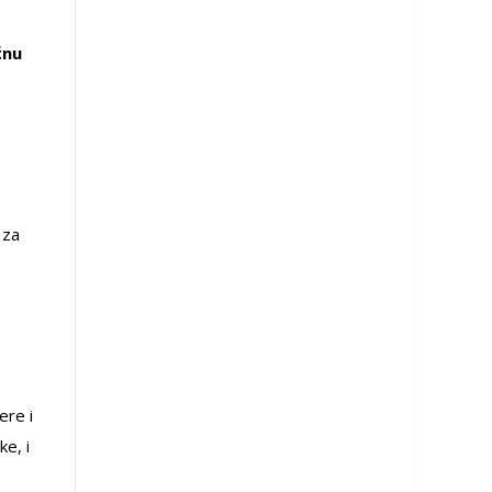
ćnu
 za
ere i
e, i