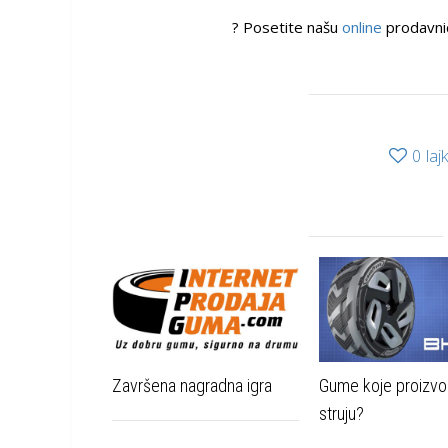
? Posetite našu
online
prodavnic
0
laj
Završena nagradna igra
Gume koje proizv
struju?