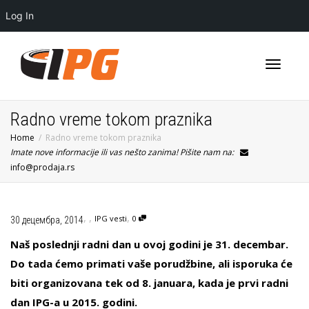
Log In
Toggle
Radno vreme tokom praznika
Home
Radno vreme tokom praznika
Imate nove informacije ili vas nešto zanima! Pišite nam na:
navigati
info@prodaja.rs
,
,
,
IPG vesti
0
30 децембра, 2014
Naš poslednji radni dan u ovoj godini je 31. decembar.
Do tada ćemo primati vaše porudžbine, ali isporuka će
biti organizovana tek od 8. januara, kada je prvi radni
dan IPG-a u 2015. godini.