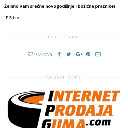
Želimo vam srećne novogodišnje i božićne praznike!
IPG tim
PODELI ČLANAK
0
lajkova
POVEZANI ČLANCI