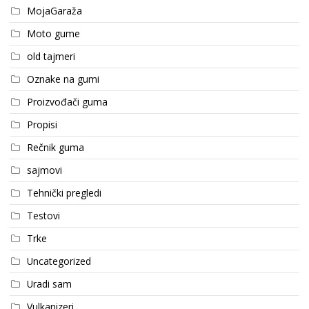
MojaGaraža
Moto gume
old tajmeri
Oznake na gumi
Proizvođači guma
Propisi
Rečnik guma
sajmovi
Tehnički pregledi
Testovi
Trke
Uncategorized
Uradi sam
Vulkanizeri