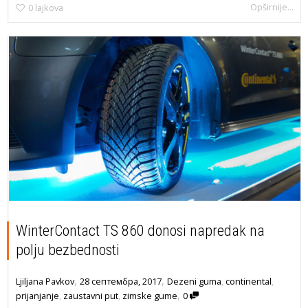
Opširnije...
0
lajkova
WinterContact TS 860 donosi napredak na
polju bezbednosti
,
,
28 септембра, 2017
Dezeni guma
,
continental
,
Ljiljana Pavkov
,
prijanjanje
,
zaustavni put
,
zimske gume
0