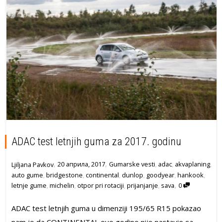
ADAC test letnjih guma za 2017. godinu
,
,
20 априла, 2017
Gumarske vesti
,
adac
,
akvaplaning
,
Ljiljana Pavkov
auto gume
,
bridgestone
,
continental
,
dunlop
,
goodyear
,
hankook
,
,
letnje gume
,
michelin
,
otpor pri rotaciji
,
prijanjanje
,
sava
0
ADAC test letnjih guma u dimenziji 195/65 R15 pokazao