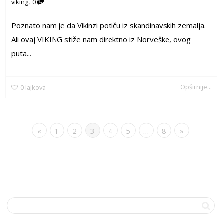
,
viking
0
Poznato nam je da Vikinzi potiču iz skandinavskih zemalja.
Ali ovaj VIKING stiže nam direktno iz Norveške, ovog
puta...
Opširnije...
0
lajkova
«
1
2
3
4
5
…
8
»