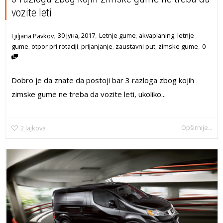
vozite leti
,
,
30 јуна, 2017
Letnje gume
,
akvaplaning
,
letnje
Ljiljana Pavkov
,
gume
,
otpor pri rotaciji
,
prijanjanje
,
zaustavni put
,
zimske gume
0
Dobro je da znate da postoji bar 3 razloga zbog kojih
zimske gume ne treba da vozite leti, ukoliko...
Opširnije...
2
lajkova