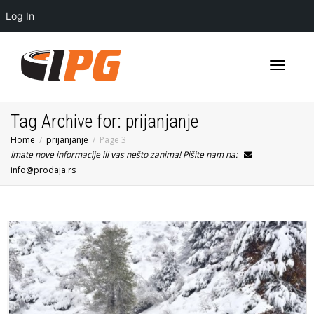
Log In
Toggle
Tag Archive for: prijanjanje
Home
prijanjanje
Page 3
Imate nove informacije ili vas nešto zanima! Pišite nam na:
navigati
info@prodaja.rs