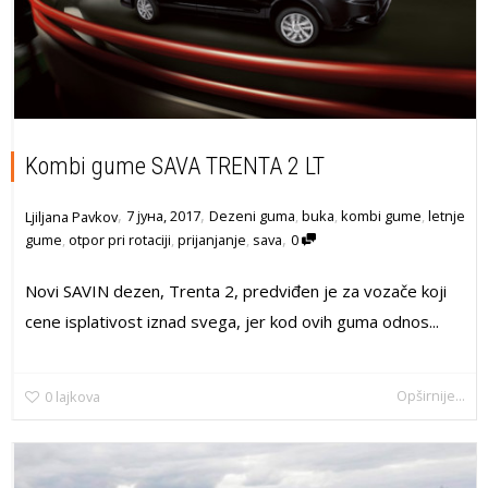
Kombi gume SAVA TRENTA 2 LT
,
,
7 јуна, 2017
Dezeni guma
,
buka
,
kombi gume
,
letnje
Ljiljana Pavkov
,
gume
,
otpor pri rotaciji
,
prijanjanje
,
sava
0
Novi SAVIN dezen, Trenta 2, predviđen je za vozače koji
cene isplativost iznad svega, jer kod ovih guma odnos...
Opširnije...
0
lajkova