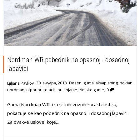
Nordman WR pobednik na opasnoj i dosadnoj
lapavici
,
,
30 јануара, 2018
Dezeni guma
,
akvaplaning
,
nokian
,
Ljiljana Pavkov
,
nordman
,
otpor pri rotaciji
,
prijanjanje
,
zimske gume
0
Guma Nordman WR, izuzetnih voznih karakteristika,
pokazuje se kao pobednik na opasnoj i dosadnoj lapavici.
Za ovakve uslove, koje...