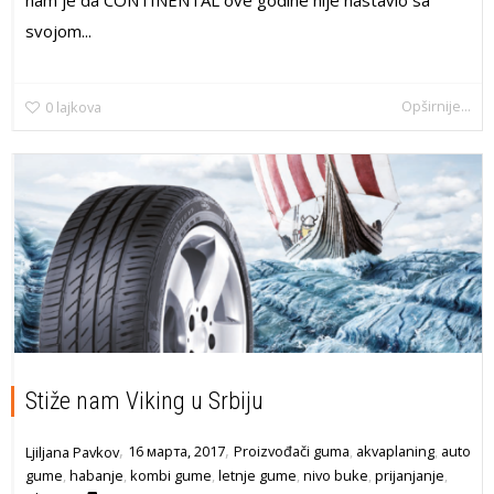
nam je da CONTINENTAL ove godine nije nastavio sa
svojom...
Opširnije...
0
lajkova
Stiže nam Viking u Srbiju
,
,
16 марта, 2017
Proizvođači guma
,
akvaplaning
,
auto
Ljiljana Pavkov
gume
,
habanje
,
kombi gume
,
letnje gume
,
nivo buke
,
prijanjanje
,