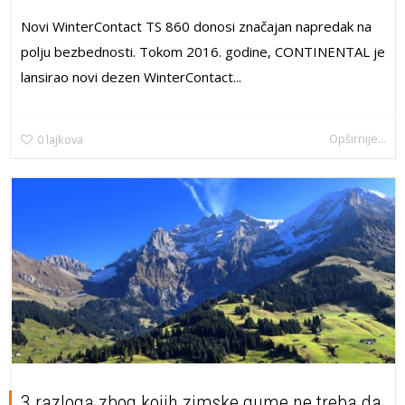
Novi WinterContact TS 860 donosi značajan napredak na
polju bezbednosti. Tokom 2016. godine, CONTINENTAL je
lansirao novi dezen WinterContact...
Opširnije...
0
lajkova
3 razloga zbog kojih zimske gume ne treba da