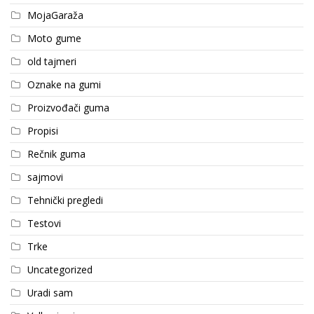
MojaGaraža
Moto gume
old tajmeri
Oznake na gumi
Proizvođači guma
Propisi
Rečnik guma
sajmovi
Tehnički pregledi
Testovi
Trke
Uncategorized
Uradi sam