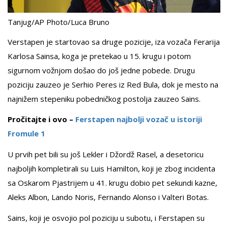
Tanjug/AP Photo/Luca Bruno
Verstapen je startovao sa druge pozicije, iza vozača Ferarija
Karlosa Sainsa, koga je pretekao u 15. krugu i potom
sigurnom vožnjom došao do još jedne pobede. Drugu
poziciju zauzeo je Serhio Peres iz Red Bula, dok je mesto na
najnižem stepeniku pobedničkog postolja zauzeo Sains.
Pročitajte i ovo –
Ferstapen najbolji vozač u istoriji
Fromule 1
U prvih pet bili su još Lekler i Džordž Rasel, a desetoricu
najboljih kompletirali su Luis Hamilton, koji je zbog incidenta
sa Oskarom Pjastrijem u 41. krugu dobio pet sekundi kazne,
Aleks Albon, Lando Noris, Fernando Alonso i Valteri Botas.
Sains, koji je osvojio pol poziciju u subotu, i Ferstapen su