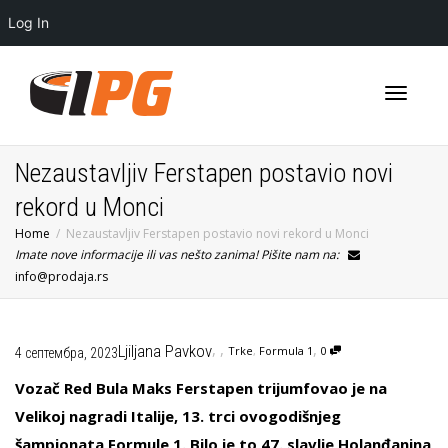
Log In
Toggle
Nezaustavljiv Ferstapen postavio novi
rekord u Monci
Home
Nezaustavljiv Ferstapen postavio novi rekord u Monci
navigati
Imate nove informacije ili vas nešto zanima! Pišite nam na:
info@prodaja.rs
,
,
,
Ljiljana Pavkov
Trke
,
Formula 1
0
4 септембра, 2023
Vozač Red Bula Maks Ferstapen trijumfovao je na
Velikoj nagradi Italije, 13. trci ovogodišnjeg
šampionata Formule 1. Bilo je to 47. slavlje Holanđanina