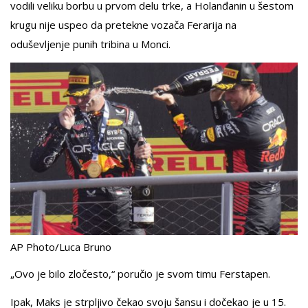
vodili veliku borbu u prvom delu trke, a Holanđanin u šestom
krugu nije uspeo da pretekne vozača Ferarija na
oduševljenje punih tribina u Monci.
AP Photo/Luca Bruno
„Ovo je bilo zločesto,“ poručio je svom timu Ferstapen.
Ipak, Maks je strpljivo čekao svoju šansu i dočekao je u 15.