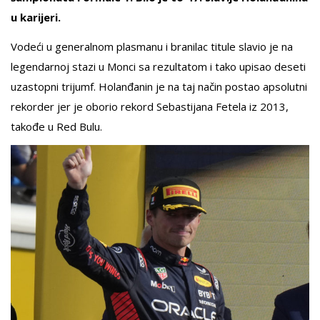
u karijeri.
Vodeći u generalnom plasmanu i branilac titule slavio je na
legendarnoj stazi u Monci sa rezultatom i tako upisao deseti
uzastopni trijumf. Holanđanin je na taj način postao apsolutni
rekorder jer je oborio rekord Sebastijana Fetela iz 2013,
takođe u Red Bulu.