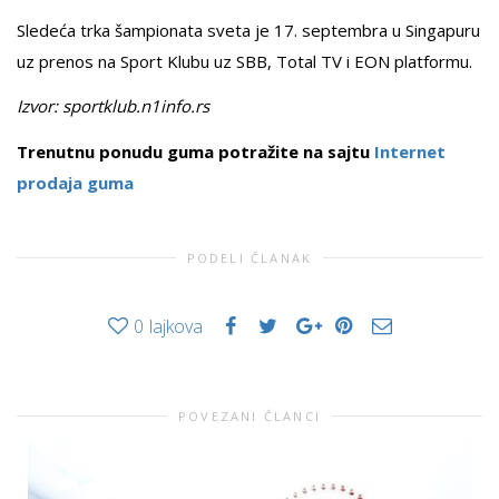
Sledeća trka šampionata sveta je 17. septembra u Singapuru
uz prenos na Sport Klubu uz SBB, Total TV i EON platformu.
Izvor: sportklub.n1info.rs
Trenutnu ponudu guma potražite na sajtu
Internet
prodaja guma
PODELI ČLANAK
0
lajkova
POVEZANI ČLANCI