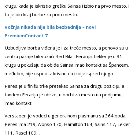
krugu, kada je iskristio grešku Sainsa i izbio na prvo mesto. I
to je bio kraj borbe za prvo mesto.
Vožnja nikada nije bila bezbednija – novi
PremiumContact 7
Uzbudljiva borba viđena je i za treće mesto, a ponovo su u
centru pažnje bili vozači Red Bila i Ferarija. Lekler je u 31.
krugu u pokušaju da obiđe Sainsa imao kontakt sa Špancem,
međutim, nije uspeo iz krivine da izbije ispred njega.
Peres je u finišu trke pretekao Sainsa za drugu poziciju, a
tandem Ferarija je ubrzo, u borbi za mesto na podijumu,
imao kontakt.
Verstapen je vodeći u generalnom plasmanu sa 364 boda,
Peres ima 219, Alonso 170, Hamilton 164, Sains 117, Lekler
111, Rasel 109…