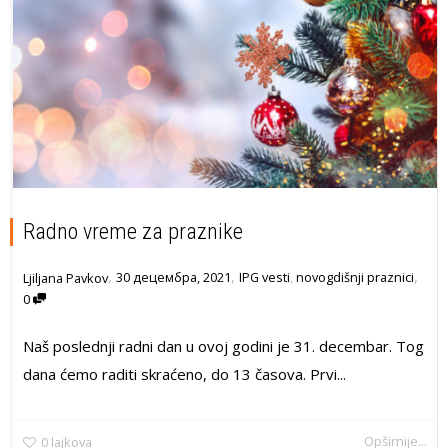
Radno vreme za praznike
,
,
,
30 децембра, 2021
IPG vesti
,
novogdišnji praznici
Ljiljana Pavkov
0
Naš poslednji radni dan u ovoj godini je 31. decembar. Tog
dana ćemo raditi skraćeno, do 13 časova. Prvi...
Opširnije...
0
lajkova