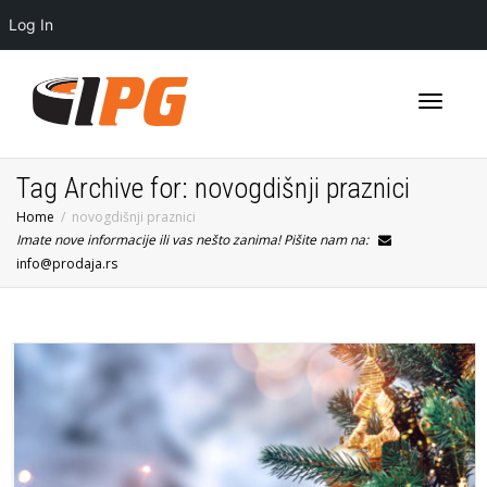
Log In
Toggle
Tag Archive for: novogdišnji praznici
Home
novogdišnji praznici
Imate nove informacije ili vas nešto zanima! Pišite nam na:
navigati
info@prodaja.rs